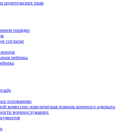
а родительских прав
роннем порядке
ым
ое согласие
еленцев
ания ребенка
ребенка
лужбу
ных основаниях
ной комиссии: юридическая помощь военного адвоката
нности военнослужащих
окументов
ть