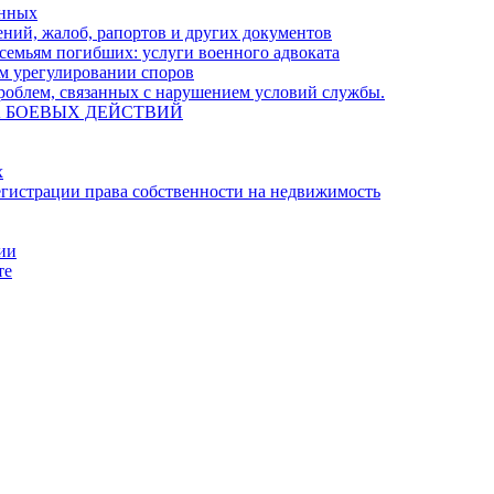
енных
ний, жалоб, рапортов и других документов
семьям погибших: услуги военного адвоката
м урегулировании споров
облем, связанных с нарушением условий службы.
А БОЕВЫХ ДЕЙСТВИЙ
х
гистрации права собственности на недвижимость
ции
те