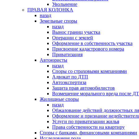
Увольнение
ПРАВАЯ КОЛОНКА
назад
Земельные споры
назад
Вынос границ участка
Операции с землей
Оформление в собственность участка
Присвоение кадастрового номера
Приватизация
Автоюристы
назад
Споры со страховыми компаниями
Адвокат по ДТП
Автоэкспертиза
Защита прав автомобилистов
Возмещение морального вреда после Д
Жилищные споры
назад
Обжалование действий должностных л
Оформление и признание недействитель
Услуги по приватизации жилья
Права собственности на квартиру
Cпоры с банками, финансовыми компаниями
Исследование рода