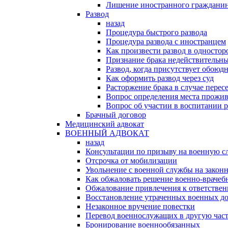
Лишение иностранного гражданин
Развод
назад
Процедура быстрого развода
Процедура развода с иностранцем
Как произвести развод в односто
Признание брака недействительн
Развод, когда присутствует обоюдн
Как оформить развод через суд
Расторжение брака в случае перес
Вопрос определения места прожив
Вопрос об участии в воспитании 
Брачный договор
Медицинский адвокат
ВОЕННЫЙ АДВОКАТ
назад
Консультации по призыву на военную с
Отсрочка от мобилизации
Увольнение с военной службы на закон
Как обжаловать решение военно-врачеб
Обжалование привлечения к ответстве
Восстановление утраченных военных д
Незаконное вручение повестки
Перевод военнослужащих в другую час
Бронирование военнообязанных