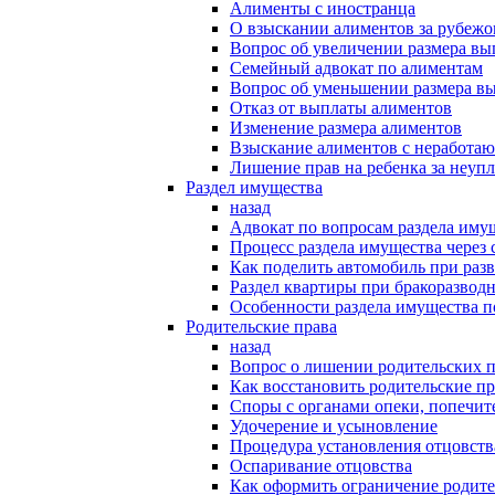
Алименты с иностранца
О взыскании алиментов за рубеж
Вопрос об увеличении размера в
Семейный адвокат по алиментам
Вопрос об уменьшении размера в
Отказ от выплаты алиментов
Изменение размера алиментов
Взыскание алиментов с неработаю
Лишение прав на ребенка за неуп
Раздел имущества
назад
Адвокат по вопросам раздела иму
Процесс раздела имущества через 
Как поделить автомобиль при раз
Раздел квартиры при бракоразвод
Особенности раздела имущества п
Родительские права
назад
Вопрос о лишении родительских п
Как восстановить родительские пр
Споры с органами опеки, попечит
Удочерение и усыновление
Процедура установления отцовств
Оспаривание отцовства
Как оформить ограничение родите