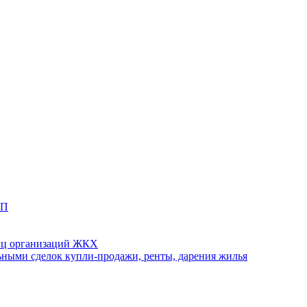
ТП
иц организаций ЖКХ
ными сделок купли-продажи, ренты, дарения жилья