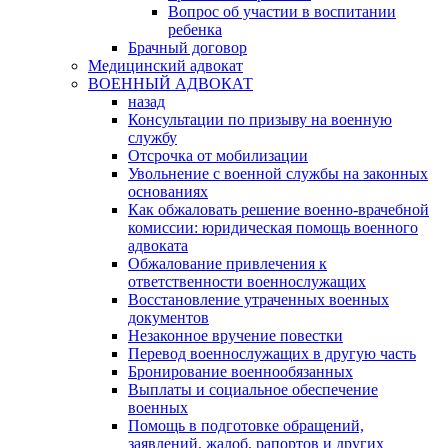
Вопрос об участии в воспитании
ребенка
Брачный договор
Медицинский адвокат
ВОЕННЫЙ АДВОКАТ
назад
Консультации по призыву на военную
службу
Отсрочка от мобилизации
Увольнение с военной службы на законных
основаниях
Как обжаловать решение военно-врачебной
комиссии: юридическая помощь военного
адвоката
Обжалование привлечения к
ответственности военнослужащих
Восстановление утраченных военных
документов
Незаконное вручение повестки
Перевод военнослужащих в другую часть
Бронирование военнообязанных
Выплаты и социальное обеспечение
военных
Помощь в подготовке обращений,
заявлений, жалоб, рапортов и других