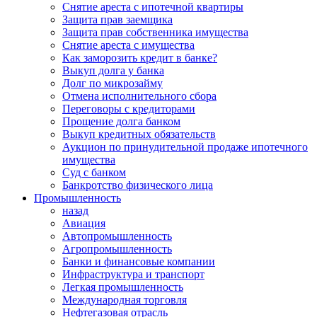
Снятие ареста с ипотечной квартиры
Защита прав заемщика
Защита прав собственника имущества
Снятие ареста с имущества
Как заморозить кредит в банке?
Выкуп долга у банка
Долг по микрозайму
Отмена исполнительного сбора
Переговоры с кредиторами
Прощение долга банком
Выкуп кредитных обязательств
Аукцион по принудительной продаже ипотечного
имущества
Суд с банком
Банкротство физического лица
Промышленность
назад
Авиация
Автопромышленность
Агропромышленность
Банки и финансовые компании
Инфраструктура и транспорт
Легкая промышленность
Международная торговля
Нефтегазовая отрасль