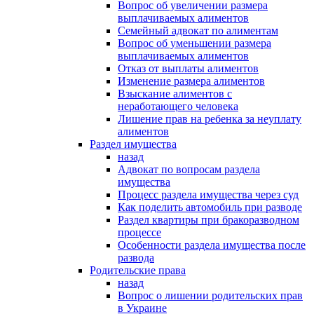
Вопрос об увеличении размера
выплачиваемых алиментов
Семейный адвокат по алиментам
Вопрос об уменьшении размера
выплачиваемых алиментов
Отказ от выплаты алиментов
Изменение размера алиментов
Взыскание алиментов с
неработающего человека
Лишение прав на ребенка за неуплату
алиментов
Раздел имущества
назад
Адвокат по вопросам раздела
имущества
Процесс раздела имущества через суд
Как поделить автомобиль при разводе
Раздел квартиры при бракоразводном
процессе
Особенности раздела имущества после
развода
Родительские права
назад
Вопрос о лишении родительских прав
в Украине