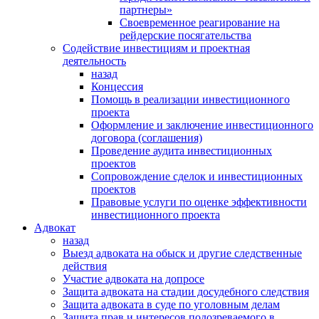
партнеры»
Своевременное реагирование на
рейдерские посягательства
Содействие инвестициям и проектная
деятельность
назад
Концессия
Помощь в реализации инвестиционного
проекта
Оформление и заключение инвестиционного
договора (соглашения)
Проведение аудита инвестиционных
проектов
Сопровождение сделок и инвестиционных
проектов
Правовые услуги по оценке эффективности
инвестиционного проекта
Адвокат
назад
Выезд адвоката на обыск и другие следственные
действия
Участие адвоката на допросе
Защита адвоката на стадии досудебного следствия
Защита адвоката в суде по уголовным делам
Защита прав и интересов подозреваемого в