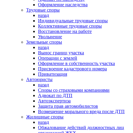
Оформление наследства
Трудовые споры
назад
Индивидуальные трудовые споры
Коллективные трудовые споры
Восстановление на работе
Увольнение
Земельные споры
назад
Вынос границ участка
Операции с землей
Оформление в собственность участка
Присвоение кадастрового номера
Приватизация
Автоюристы
назад
Споры со страховыми компаниями
Адвокат по ДТП
Автоэкспертиза
Защита прав автомобилистов
Возмещение морального вреда после ДТП
Жилищные споры
назад
Обжалование действий должностных лиц
организаций ЖКХ