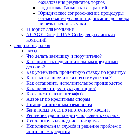
обжалования результатов торгов
Подготовка банковских гарантий
Юридическое сопровождение процедуры
согласования условий подписания договора
по результатам закупки
IT-юрист для компаний
NCAGE Code, DUNS Code для украинских
компаний
Защита от долгов
назад
Что делать заемщику и поручителю?
Как признать недействительным кредитный
договор?
Как уменьшить процентную ставку по кредиту?
Как спасти поручителя и его имущество?
Как остановить исполнительное производство
Как провести реструктуризацию?
Как списать пени, штрафы?
Адвокат по кредитным спорам
Помощь ипотечным заёмщикам
Банк подал в суд по ипотечному кредиту
Решение суда по кредиту под залог квартиры
Исполнительная надпись нотариуса
Исполнительная служба и решение проблем с
ипотечным кредитом