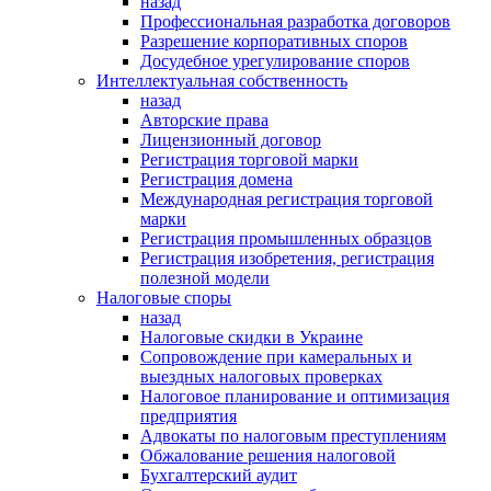
назад
Профессиональная разработка договоров
Разрешение корпоративных споров
Досудебное урегулирование споров
Интеллектуальная собственность
назад
Авторские права
Лицензионный договор
Регистрация торговой марки
Регистрация домена
Международная регистрация торговой
марки
Регистрация промышленных образцов
Регистрация изобретения, регистрация
полезной модели
Налоговые споры
назад
Налоговые скидки в Украине
Сопровождение при камеральных и
выездных налоговых проверках
Налоговое планирование и оптимизация
предприятия
Адвокаты по налоговым преступлениям
Обжалование решения налоговой
Бухгалтерский аудит