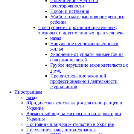
Причинение смерти по
неосторожности
Побои и истязания
Убийство матерью новорожденного
ребенка
Преступления против избирательных,
трудовых и других личных прав человека
назад
Нарушение неприкосновенности
жилья
Уклонение от уплаты алиментов на
содержание детей
Грубое нарушение законодательства о
труде
Препятствование законной
профессиональной деятельности
журналистов
Иностранцам
назад
Юридическая консультация для иностранцев в
Украине
Временный вид на жительство на территории
Украины
Постоянный вид на жительство в Украине
Получение гражданства Украины