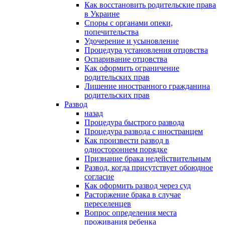
Как восстановить родительские права
в Украине
Споры с органами опеки,
попечительства
Удочерение и усыновление
Процедура установления отцовства
Оспаривание отцовства
Как оформить ограничение
родительских прав
Лишение иностранного гражданина
родительских прав
Развод
назад
Процедура быстрого развода
Процедура развода с иностранцем
Как произвести развод в
одностороннем порядке
Признание брака недействительным
Развод, когда присутствует обоюдное
согласие
Как оформить развод через суд
Расторжение брака в случае
переселенцев
Вопрос определения места
проживания ребенка