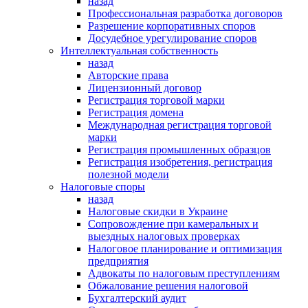
назад
Профессиональная разработка договоров
Разрешение корпоративных споров
Досудебное урегулирование споров
Интеллектуальная собственность
назад
Авторские права
Лицензионный договор
Регистрация торговой марки
Регистрация домена
Международная регистрация торговой
марки
Регистрация промышленных образцов
Регистрация изобретения, регистрация
полезной модели
Налоговые споры
назад
Налоговые скидки в Украине
Сопровождение при камеральных и
выездных налоговых проверках
Налоговое планирование и оптимизация
предприятия
Адвокаты по налоговым преступлениям
Обжалование решения налоговой
Бухгалтерский аудит