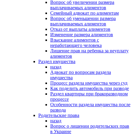
Вопрос об увеличении размера
выплачиваемых алиментов
Семейный адвокат по алиментам
Вопрос об уменьшении размера
выплачиваемых алиментов
Отказ от выплаты алиментов
Изменение размера алиментов
Взыскание алиментов с
неработающего человека
Лишение прав на ребенка за неуплату
алиментов
Раздел имущества
назад
Адвокат по вопросам раздела
имущества
Процесс раздела имущества через суд
Как поделить автомобиль при разводе
Раздел квартиры при бракоразводном
процессе
Особенности раздела имущества после
развода
Родительские права
назад
Вопрос о лишении родительских прав
в Украине