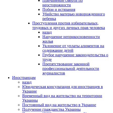
Причинение смерти по
неосторожности
Побои и истязания
Убийство матерью новорожденного
ребенка
Преступления против избирательных,
трудовых и других личных прав человека
назад
Нарушение неприкосновенности
жилья
Уклонение от уплаты алиментов на
содержание детей
Грубое нарушение законодательства о
труде
Препятствование законной
профессиональной деятельности
журналистов
Иностранцам
назад
Юридическая консультация для иностранцев в
Украине
Временный вид на жительство на территории
Украины
Постоянный вид на жительство в Украине
Получение гражданства Украины