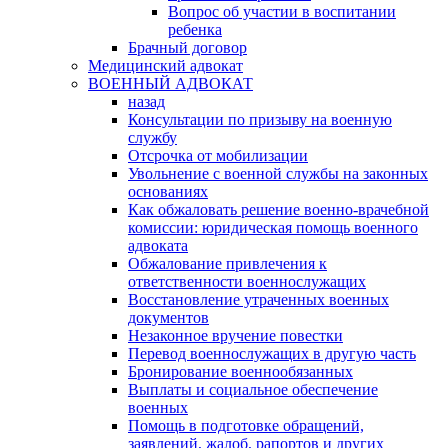
Вопрос об участии в воспитании
ребенка
Брачный договор
Медицинский адвокат
ВОЕННЫЙ АДВОКАТ
назад
Консультации по призыву на военную
службу
Отсрочка от мобилизации
Увольнение с военной службы на законных
основаниях
Как обжаловать решение военно-врачебной
комиссии: юридическая помощь военного
адвоката
Обжалование привлечения к
ответственности военнослужащих
Восстановление утраченных военных
документов
Незаконное вручение повестки
Перевод военнослужащих в другую часть
Бронирование военнообязанных
Выплаты и социальное обеспечение
военных
Помощь в подготовке обращений,
заявлений, жалоб, рапортов и других