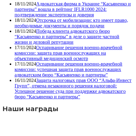
18/11/2024
Адвокатская фирма в Украине “Касьяненко и
партнеры” вошла в рейтинг IFLR1000 2024:
подтверждение экспертизы и доверия
18/11/2024
Отсрочка от мобилизации: кто имеет право,
необходимые документы и порядок подачи
18/11/2024
Победа клиента адвокатского бюро
“Касьяненко и партнеры” в деле о защите частной
жизни и деловой репутации
17/11/2024
Оспаривание решения военно-врачебной
комиссии: защита прав военнослужащих на
объективный медицинский осмотр
17/11/2024
Оспаривание решения военно-врачебной
комиссии: успешная защита прав военнослужащих
адвокатским бюро “Касьяненко и партнеры”
16/11/2024
Защита налоговых прав ООО “Альфа-Инвест
Групп”, отмена незаконного решения налоговой:
Успешное решение суда при поддержке адвокатского
бюро “Касьяненко и партнеры”
Наши награды