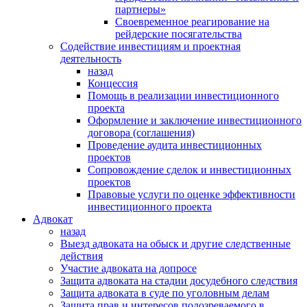
партнеры»
Своевременное реагирование на
рейдерские посягательства
Содействие инвестициям и проектная
деятельность
назад
Концессия
Помощь в реализации инвестиционного
проекта
Оформление и заключение инвестиционного
договора (соглашения)
Проведение аудита инвестиционных
проектов
Сопровождение сделок и инвестиционных
проектов
Правовые услуги по оценке эффективности
инвестиционного проекта
Адвокат
назад
Выезд адвоката на обыск и другие следственные
действия
Участие адвоката на допросе
Защита адвоката на стадии досудебного следствия
Защита адвоката в суде по уголовным делам
Защита прав и интересов подозреваемого в