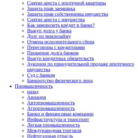
Снятие ареста с ипотечной квартиры
Защита прав заемщика
Защита прав собственника имущества
Снятие ареста с имущества
Как заморозить кредит в банке?
Выкуп долга у банка
Долг по микрозайму
Отмена исполнительного сбора
Переговоры с кредиторами
Прощение долга банком
Выкуп кредитных обязательств
Аукцион по принудительной продаже ипотечного
имущества
Суд с банком
Банкротство физического лица
Промышленность
назад
Авиация
Автопромышленность
Агропромышленность
Банки и финансовые компании
Инфраструктура и транспорт
Легкая промышленность
Международная торговля
Нефтегазовая отрасль