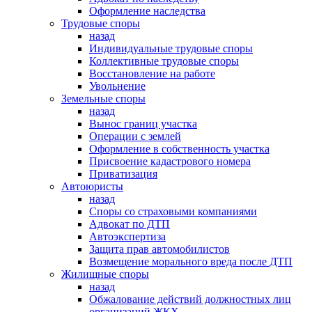
Оформление наследства
Трудовые споры
назад
Индивидуальные трудовые споры
Коллективные трудовые споры
Восстановление на работе
Увольнение
Земельные споры
назад
Вынос границ участка
Операции с землей
Оформление в собственность участка
Присвоение кадастрового номера
Приватизация
Автоюристы
назад
Споры со страховыми компаниями
Адвокат по ДТП
Автоэкспертиза
Защита прав автомобилистов
Возмещение морального вреда после ДТП
Жилищные споры
назад
Обжалование действий должностных лиц
организаций ЖКХ