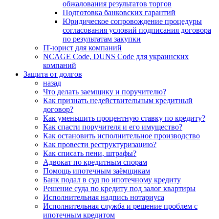
обжалования результатов торгов
Подготовка банковских гарантий
Юридическое сопровождение процедуры
согласования условий подписания договора
по результатам закупки
IT-юрист для компаний
NCAGE Code, DUNS Code для украинских
компаний
Защита от долгов
назад
Что делать заемщику и поручителю?
Как признать недействительным кредитный
договор?
Как уменьшить процентную ставку по кредиту?
Как спасти поручителя и его имущество?
Как остановить исполнительное производство
Как провести реструктуризацию?
Как списать пени, штрафы?
Адвокат по кредитным спорам
Помощь ипотечным заёмщикам
Банк подал в суд по ипотечному кредиту
Решение суда по кредиту под залог квартиры
Исполнительная надпись нотариуса
Исполнительная служба и решение проблем с
ипотечным кредитом