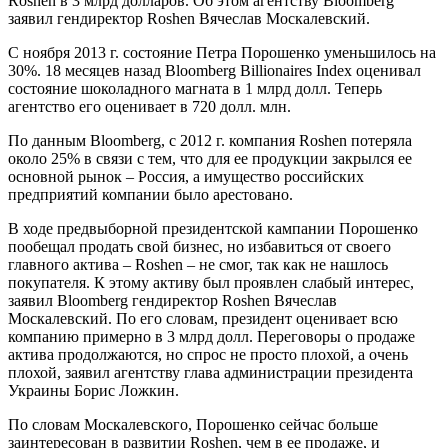
Roshen в 3 млрд долларов. Об этом агентству Bloomberg
заявил гендиректор Roshen Вячеслав Москалевский.
С ноября 2013 г. состояние Петра Порошенко уменьшилось на
30%. 18 месяцев назад Bloomberg Billionaires Index оценивал
состояние шоколадного магната в 1 млрд долл. Теперь
агентство его оценивает в 720 долл. млн.
По данным Bloomberg, с 2012 г. компания Roshen потеряла
около 25% в связи с тем, что для ее продукции закрылся ее
основной рынок – Россия, а имущество российских
предприятий компании было арестовано.
В ходе предвыборной президентской кампании Порошенко
пообещал продать свой бизнес, но избавиться от своего
главного актива – Roshen – не смог, так как не нашлось
покупателя. К этому активу был проявлен слабый интерес,
заявил Bloomberg гендиректор Roshen Вячеслав
Москалевский. По его словам, президент оценивает всю
компанию примерно в 3 млрд долл. Переговоры о продаже
актива продолжаются, но спрос не просто плохой, а очень
плохой, заявил агентству глава администрации президента
Украины Борис Ложкин.
По словам Москалевского, Порошенко сейчас больше
заинтересован в развитии Roshen, чем в ее продаже, и