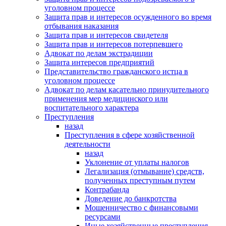
уголовном процессе
Защита прав и интересов осужденного во время
отбывания наказания
Защита прав и интересов свидетеля
Защита прав и интересов потерпевшего
Адвокат по делам экстрадиции
Защита интересов предприятий
Представительство гражданского истца в
уголовном процессе
Адвокат по делам касательно принудительного
применения мер медицинского или
воспитательного характера
Преступления
назад
Преступления в сфере хозяйственной
деятельности
назад
Уклонение от уплаты налогов
Легализация (отмывание) средств,
полученных преступным путем
Контрабанда
Доведение до банкротства
Мошенничество с финансовыми
ресурсами
Иные хозяйственные преступления