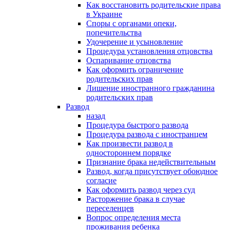
Как восстановить родительские права
в Украине
Споры с органами опеки,
попечительства
Удочерение и усыновление
Процедура установления отцовства
Оспаривание отцовства
Как оформить ограничение
родительских прав
Лишение иностранного гражданина
родительских прав
Развод
назад
Процедура быстрого развода
Процедура развода с иностранцем
Как произвести развод в
одностороннем порядке
Признание брака недействительным
Развод, когда присутствует обоюдное
согласие
Как оформить развод через суд
Расторжение брака в случае
переселенцев
Вопрос определения места
проживания ребенка