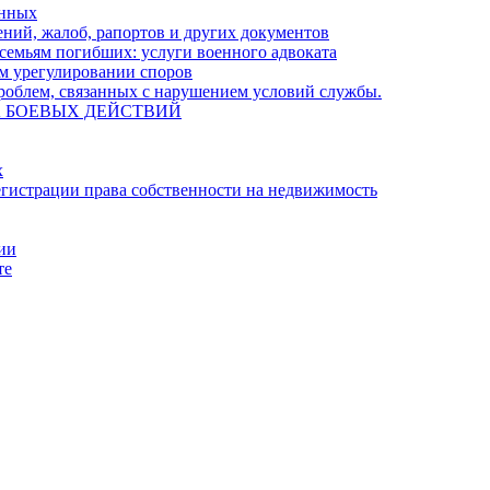
енных
ний, жалоб, рапортов и других документов
семьям погибших: услуги военного адвоката
м урегулировании споров
облем, связанных с нарушением условий службы.
А БОЕВЫХ ДЕЙСТВИЙ
х
гистрации права собственности на недвижимость
ции
те