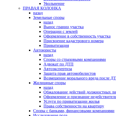
Увольнение
ПРАВАЯ КОЛОНКА
назад
Земельные споры
назад
Вынос границ участка
Операции с землей
Оформление в собственность участка
Присвоение кадастрового номера
Приватизация
Автоюристы
назад
Споры со страховыми компаниями
Адвокат по ДТП
Автоэкспертиза
Защита прав автомобилистов
Возмещение морального вреда после Д
Жилищные споры
назад
Обжалование действий должностных л
Оформление и признание недействитель
Услуги по приватизации жилья
Права собственности на квартиру
Cпоры с банками, финансовыми компаниями
Исследование рода