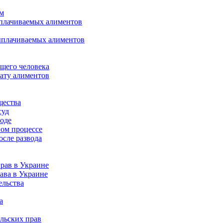
ом
ыплачиваемых алиментов
ыплачиваемых алиментов
щего человека
лату алиментов
щества
суд
воде
ном процессе
осле развода
рав в Украине
ава в Украине
ельства
а
льских прав