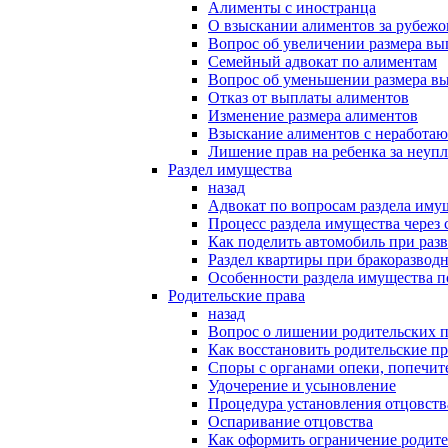
Алименты с иностранца
О взыскании алиментов за рубеж
Вопрос об увеличении размера в
Семейный адвокат по алиментам
Вопрос об уменьшении размера в
Отказ от выплаты алиментов
Изменение размера алиментов
Взыскание алиментов с неработаю
Лишение прав на ребенка за неуп
Раздел имущества
назад
Адвокат по вопросам раздела иму
Процесс раздела имущества через 
Как поделить автомобиль при раз
Раздел квартиры при бракоразвод
Особенности раздела имущества п
Родительские права
назад
Вопрос о лишении родительских п
Как восстановить родительские пр
Споры с органами опеки, попечит
Удочерение и усыновление
Процедура установления отцовств
Оспаривание отцовства
Как оформить ограничение родите