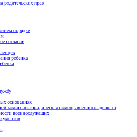
а родительских прав
роннем порядке
ым
ое согласие
еленцев
ания ребенка
ребенка
лужбу
ных основаниях
ной комиссии: юридическая помощь военного адвоката
нности военнослужащих
окументов
ть