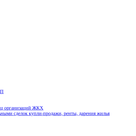
ТП
иц организаций ЖКХ
ными сделок купли-продажи, ренты, дарения жилья