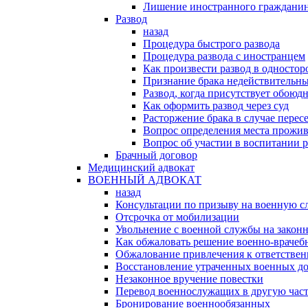
Лишение иностранного гражданин
Развод
назад
Процедура быстрого развода
Процедура развода с иностранцем
Как произвести развод в односто
Признание брака недействительн
Развод, когда присутствует обоюдн
Как оформить развод через суд
Расторжение брака в случае перес
Вопрос определения места прожив
Вопрос об участии в воспитании 
Брачный договор
Медицинский адвокат
ВОЕННЫЙ АДВОКАТ
назад
Консультации по призыву на военную с
Отсрочка от мобилизации
Увольнение с военной службы на закон
Как обжаловать решение военно-врачеб
Обжалование привлечения к ответстве
Восстановление утраченных военных д
Незаконное вручение повестки
Перевод военнослужащих в другую час
Бронирование военнообязанных