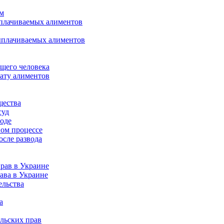
ом
ыплачиваемых алиментов
ыплачиваемых алиментов
щего человека
лату алиментов
щества
суд
воде
ном процессе
осле развода
рав в Украине
ава в Украине
ельства
а
льских прав