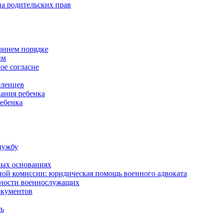
а родительских прав
роннем порядке
ым
ое согласие
еленцев
ания ребенка
ребенка
лужбу
ных основаниях
ной комиссии: юридическая помощь военного адвоката
нности военнослужащих
окументов
ть