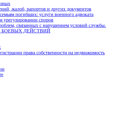
енных
ний, жалоб, рапортов и других документов
семьям погибших: услуги военного адвоката
м урегулировании споров
облем, связанных с нарушением условий службы.
А БОЕВЫХ ДЕЙСТВИЙ
х
гистрации права собственности на недвижимость
ции
те