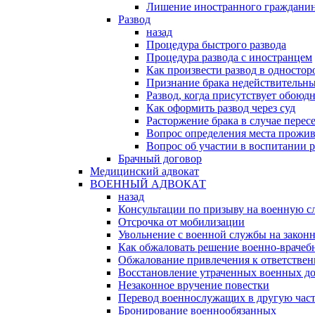
Лишение иностранного гражданин
Развод
назад
Процедура быстрого развода
Процедура развода с иностранцем
Как произвести развод в односто
Признание брака недействительн
Развод, когда присутствует обоюдн
Как оформить развод через суд
Расторжение брака в случае перес
Вопрос определения места прожив
Вопрос об участии в воспитании 
Брачный договор
Медицинский адвокат
ВОЕННЫЙ АДВОКАТ
назад
Консультации по призыву на военную с
Отсрочка от мобилизации
Увольнение с военной службы на закон
Как обжаловать решение военно-врачеб
Обжалование привлечения к ответстве
Восстановление утраченных военных д
Незаконное вручение повестки
Перевод военнослужащих в другую час
Бронирование военнообязанных