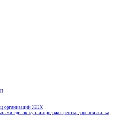
ТП
иц организаций ЖКХ
ными сделок купли-продажи, ренты, дарения жилья