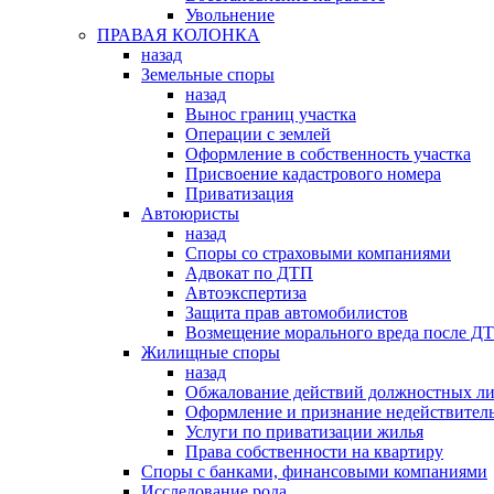
Увольнение
ПРАВАЯ КОЛОНКА
назад
Земельные споры
назад
Вынос границ участка
Операции с землей
Оформление в собственность участка
Присвоение кадастрового номера
Приватизация
Автоюристы
назад
Споры со страховыми компаниями
Адвокат по ДТП
Автоэкспертиза
Защита прав автомобилистов
Возмещение морального вреда после Д
Жилищные споры
назад
Обжалование действий должностных л
Оформление и признание недействитель
Услуги по приватизации жилья
Права собственности на квартиру
Cпоры с банками, финансовыми компаниями
Исследование рода