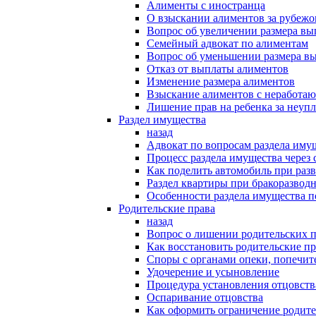
Алименты с иностранца
О взыскании алиментов за рубеж
Вопрос об увеличении размера в
Семейный адвокат по алиментам
Вопрос об уменьшении размера в
Отказ от выплаты алиментов
Изменение размера алиментов
Взыскание алиментов с неработаю
Лишение прав на ребенка за неуп
Раздел имущества
назад
Адвокат по вопросам раздела иму
Процесс раздела имущества через 
Как поделить автомобиль при раз
Раздел квартиры при бракоразвод
Особенности раздела имущества п
Родительские права
назад
Вопрос о лишении родительских п
Как восстановить родительские пр
Споры с органами опеки, попечит
Удочерение и усыновление
Процедура установления отцовств
Оспаривание отцовства
Как оформить ограничение родите