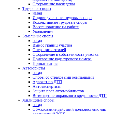
Оформление наследства
Трудовые споры
назад
Индивидуальные трудовые споры
Коллективные трудовые споры
Восстановление на работе
Увольнение
Земельные споры
назад
Вынос границ участка
Операции с землей
Оформление в собственность участка
Присвоение кадастрового номера
Приватизация
Автоюристы
назад
Споры со страховыми компаниями
Адвокат по ДТП
Автоэкспертиза
Защита прав автомобилистов
Возмещение морального вреда после ДТП
Жилищные споры
назад
Обжалование действий должностных лиц
организаций ЖКХ