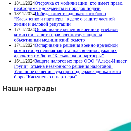
18/11/2024
Отсрочка от мобилизации: кто имеет право,
необходимые документы и порядок подачи
18/11/2024
Победа клиента адвокатского бюро
“Касьяненко и партнеры” в деле о защите частной
жизни и деловой репутации
17/11/2024
Оспаривание решения военно-врачебной
комиссии: защита прав военнослужащих на
объективный медицинский осмотр
17/11/2024
Оспаривание решения военно-врачебной
комиссии: успешная защита прав военнослужащих
адвокатским бюро “Касьяненко и партнеры”
16/11/2024
Защита налоговых прав ООО “Альфа-Инвест
Групп”, отмена незаконного решения налоговой:
Успешное решение суда при поддержке адвокатского
бюро “Касьяненко и партнеры”
Наши награды