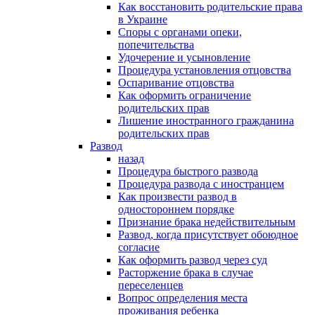
Как восстановить родительские права
в Украине
Споры с органами опеки,
попечительства
Удочерение и усыновление
Процедура установления отцовства
Оспаривание отцовства
Как оформить ограничение
родительских прав
Лишение иностранного гражданина
родительских прав
Развод
назад
Процедура быстрого развода
Процедура развода с иностранцем
Как произвести развод в
одностороннем порядке
Признание брака недействительным
Развод, когда присутствует обоюдное
согласие
Как оформить развод через суд
Расторжение брака в случае
переселенцев
Вопрос определения места
проживания ребенка