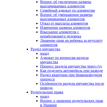
Вопрос об увеличении размера
выплачиваемых алиментов
Семейный адвокат по алиментам
Вопрос об уменьшении размера
выплачиваемых алиментов
Отказ от выплаты алиментов
Изменение размера алиментов
Взыскание алиментов с
неработающего человека
Лишение прав на ребенка за неуплату
алиментов
Раздел имущества
назад
Адвокат по вопросам раздела
имущества
Процесс раздела имущества через суд
Как поделить автомобиль при разводе
Раздел квартиры при бракоразводном
процессе
Особенности раздела имущества после
развода
Родительские права
назад
Вопрос о лишении родительских прав
в Украине