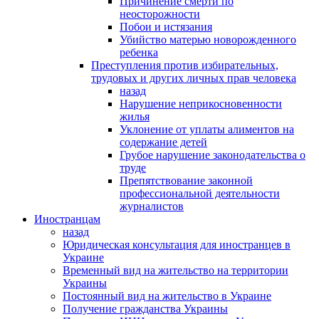
Причинение смерти по
неосторожности
Побои и истязания
Убийство матерью новорожденного
ребенка
Преступления против избирательных,
трудовых и других личных прав человека
назад
Нарушение неприкосновенности
жилья
Уклонение от уплаты алиментов на
содержание детей
Грубое нарушение законодательства о
труде
Препятствование законной
профессиональной деятельности
журналистов
Иностранцам
назад
Юридическая консультация для иностранцев в
Украине
Временный вид на жительство на территории
Украины
Постоянный вид на жительство в Украине
Получение гражданства Украины