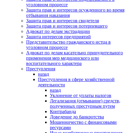
уголовном процессе
Защита прав и интересов осужденного во время
отбывания наказания
Защита прав и интересов свидетеля
Защита прав и интересов потерпевшего
Адвокат по делам экстрадиции
Защита интересов предприятий
Представительство гражданского истца в
уголовном процессе
Адвокат по делам касательно принудительного
применения мер медицинского или
воспитательного характера
Преступления
назад
Преступления в сфере хозяйственной
деятельности
назад
Уклонение от уплаты налогов
Легализация (отмывание) средств,
полученных преступным путем
Контрабанда
Доведение до банкротства
Мошенничество с финансовыми
ресурсами
Иные хозяйственные преступления