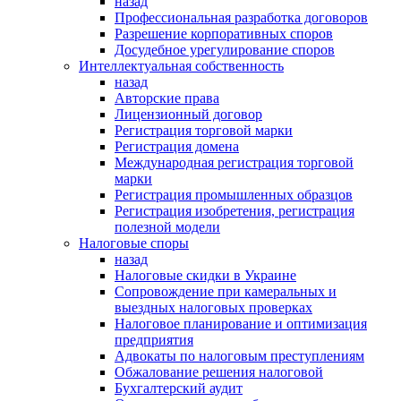
назад
Профессиональная разработка договоров
Разрешение корпоративных споров
Досудебное урегулирование споров
Интеллектуальная собственность
назад
Авторские права
Лицензионный договор
Регистрация торговой марки
Регистрация домена
Международная регистрация торговой
марки
Регистрация промышленных образцов
Регистрация изобретения, регистрация
полезной модели
Налоговые споры
назад
Налоговые скидки в Украине
Сопровождение при камеральных и
выездных налоговых проверках
Налоговое планирование и оптимизация
предприятия
Адвокаты по налоговым преступлениям
Обжалование решения налоговой
Бухгалтерский аудит