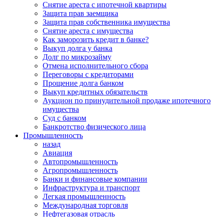
Снятие ареста с ипотечной квартиры
Защита прав заемщика
Защита прав собственника имущества
Снятие ареста с имущества
Как заморозить кредит в банке?
Выкуп долга у банка
Долг по микрозайму
Отмена исполнительного сбора
Переговоры с кредиторами
Прощение долга банком
Выкуп кредитных обязательств
Аукцион по принудительной продаже ипотечного
имущества
Суд с банком
Банкротство физического лица
Промышленность
назад
Авиация
Автопромышленность
Агропромышленность
Банки и финансовые компании
Инфраструктура и транспорт
Легкая промышленность
Международная торговля
Нефтегазовая отрасль