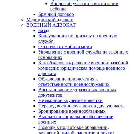
Вопрос об участии в воспитании
ребенка
Брачный договор
Медицинский адвокат
ВОЕННЫЙ АДВОКАТ
назад
Консультации по призыву на военную
службу
Отсрочка от мобилизации
Увольнение с военной службы на законных
основаниях
Как обжаловать решение военно-врачебной
комиссии: юридическая помощь военного
адвоката
Обжалование привлечения к
ответственности военнослужащих
Восстановление утраченных военных
документов
Незаконное вручение повестки
Перевод военнослужащих в другую часть
Бронирование военнообязанных
Выплаты и социальное обеспечение
военных
Помощь в подготовке обращений,
заявлений, жалоб, рапортов и других