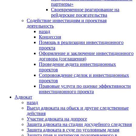
партнеры»
Своевременное реагирование на
рейдерские посягательства
Содействие инвестициям и проектная
деятельность
назад
Концессия
Помощь в реализации инвестиционного
проекта
Оформление и заключение инвестиционного
договора (соглашения)
Проведение аудита инвестиционных
проектов
Сопровождение сделок и инвестиционных
проектов
Правовые услуги по оценке эффективности
инвестиционного проекта
Адвокат
назад
Выезд адвоката на обыск и другие следственные
действия
Участие адвоката на допросе
Защита адвоката на стадии досудебного следствия
Защита адвоката в суде по уголовным делам
Защита прав и интересов подозреваемого в