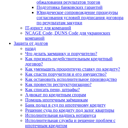
обжалования результатов торгов
Подготовка банковских гарантий
Юридическое сопровождение процедуры
согласования условий подписания договора
по результатам закупки
IT-юрист для компаний
NCAGE Code, DUNS Code для украинских
компаний
Защита от долгов
назад
Что делать заемщику и поручителю?
Как признать недействительным кредитный
договор?
Как уменьшить процентную ставку по кредиту?
Как спасти поручителя и его имущество?
Как остановить исполнительное производство
Как провести реструктуризацию?
Как списать пени, штрафы?
Адвокат по кредитным спорам
Помощь ипотечным заёмщикам
Банк подал в суд по ипотечному кредиту
Решение суда по кредиту под залог квартиры
Исполнительная надпись нотариуса
Исполнительная служба и решение проблем с
ипотечным кредитом