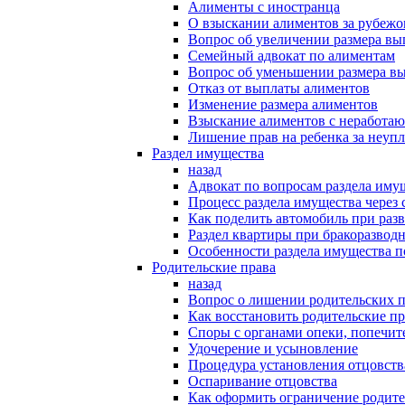
Алименты с иностранца
О взыскании алиментов за рубеж
Вопрос об увеличении размера в
Семейный адвокат по алиментам
Вопрос об уменьшении размера в
Отказ от выплаты алиментов
Изменение размера алиментов
Взыскание алиментов с неработаю
Лишение прав на ребенка за неуп
Раздел имущества
назад
Адвокат по вопросам раздела иму
Процесс раздела имущества через 
Как поделить автомобиль при раз
Раздел квартиры при бракоразвод
Особенности раздела имущества п
Родительские права
назад
Вопрос о лишении родительских п
Как восстановить родительские пр
Споры с органами опеки, попечит
Удочерение и усыновление
Процедура установления отцовств
Оспаривание отцовства
Как оформить ограничение родите