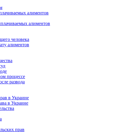
ом
ыплачиваемых алиментов
ыплачиваемых алиментов
щего человека
лату алиментов
щества
суд
воде
ном процессе
осле развода
рав в Украине
ава в Украине
ельства
а
льских прав