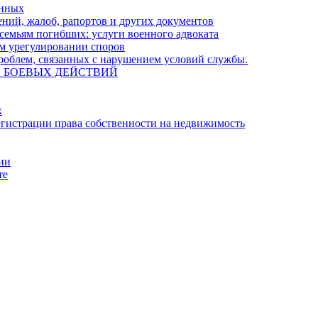
енных
ний, жалоб, рапортов и других документов
семьям погибших: услуги военного адвоката
м урегулировании споров
облем, связанных с нарушением условий службы.
А БОЕВЫХ ДЕЙСТВИЙ
х
гистрации права собственности на недвижимость
ции
те