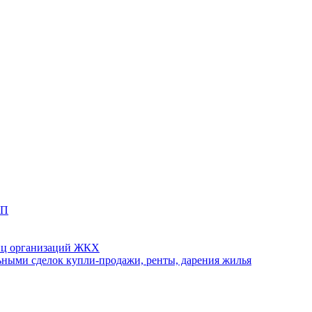
ТП
иц организаций ЖКХ
ными сделок купли-продажи, ренты, дарения жилья