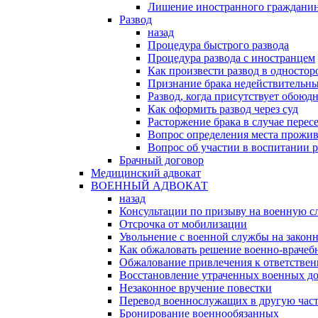
Лишение иностранного гражданин
Развод
назад
Процедура быстрого развода
Процедура развода с иностранцем
Как произвести развод в односто
Признание брака недействительн
Развод, когда присутствует обоюдн
Как оформить развод через суд
Расторжение брака в случае перес
Вопрос определения места прожив
Вопрос об участии в воспитании 
Брачный договор
Медицинский адвокат
ВОЕННЫЙ АДВОКАТ
назад
Консультации по призыву на военную с
Отсрочка от мобилизации
Увольнение с военной службы на закон
Как обжаловать решение военно-врачеб
Обжалование привлечения к ответстве
Восстановление утраченных военных д
Незаконное вручение повестки
Перевод военнослужащих в другую час
Бронирование военнообязанных