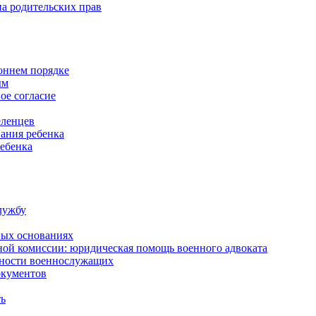
а родительских прав
роннем порядке
ым
ое согласие
еленцев
ания ребенка
ребенка
лужбу
ных основаниях
ной комиссии: юридическая помощь военного адвоката
нности военнослужащих
окументов
ть