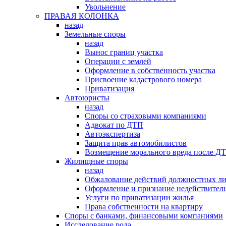
Увольнение
ПРАВАЯ КОЛОНКА
назад
Земельные споры
назад
Вынос границ участка
Операции с землей
Оформление в собственность участка
Присвоение кадастрового номера
Приватизация
Автоюристы
назад
Споры со страховыми компаниями
Адвокат по ДТП
Автоэкспертиза
Защита прав автомобилистов
Возмещение морального вреда после Д
Жилищные споры
назад
Обжалование действий должностных л
Оформление и признание недействитель
Услуги по приватизации жилья
Права собственности на квартиру
Cпоры с банками, финансовыми компаниями
Исследование рода