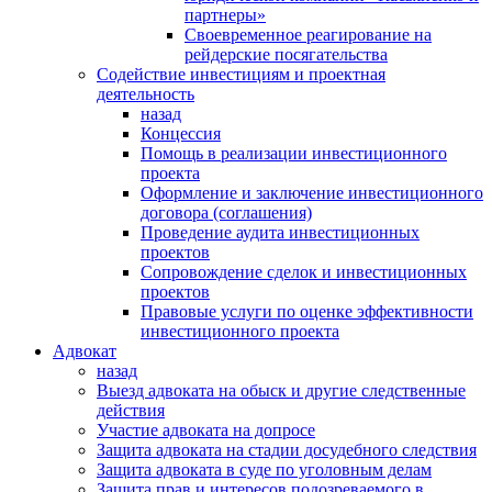
партнеры»
Своевременное реагирование на
рейдерские посягательства
Содействие инвестициям и проектная
деятельность
назад
Концессия
Помощь в реализации инвестиционного
проекта
Оформление и заключение инвестиционного
договора (соглашения)
Проведение аудита инвестиционных
проектов
Сопровождение сделок и инвестиционных
проектов
Правовые услуги по оценке эффективности
инвестиционного проекта
Адвокат
назад
Выезд адвоката на обыск и другие следственные
действия
Участие адвоката на допросе
Защита адвоката на стадии досудебного следствия
Защита адвоката в суде по уголовным делам
Защита прав и интересов подозреваемого в