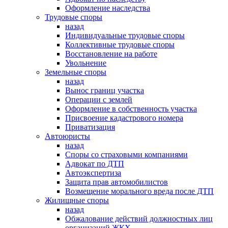
Оформление наследства
Трудовые споры
назад
Индивидуальные трудовые споры
Коллективные трудовые споры
Восстановление на работе
Увольнение
Земельные споры
назад
Вынос границ участка
Операции с землей
Оформление в собственность участка
Присвоение кадастрового номера
Приватизация
Автоюристы
назад
Споры со страховыми компаниями
Адвокат по ДТП
Автоэкспертиза
Защита прав автомобилистов
Возмещение морального вреда после ДТП
Жилищные споры
назад
Обжалование действий должностных лиц
организаций ЖКХ