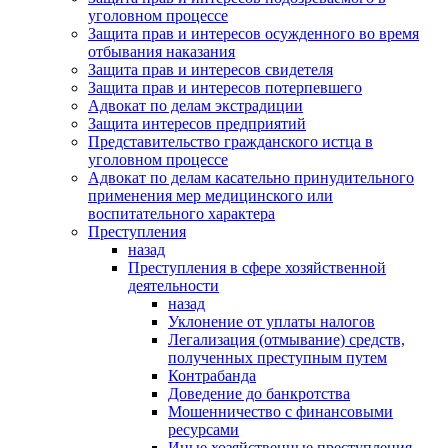
уголовном процессе
Защита прав и интересов осужденного во время
отбывания наказания
Защита прав и интересов свидетеля
Защита прав и интересов потерпевшего
Адвокат по делам экстрадиции
Защита интересов предприятий
Представительство гражданского истца в
уголовном процессе
Адвокат по делам касательно принудительного
применения мер медицинского или
воспитательного характера
Преступления
назад
Преступления в сфере хозяйственной
деятельности
назад
Уклонение от уплаты налогов
Легализация (отмывание) средств,
полученных преступным путем
Контрабанда
Доведение до банкротства
Мошенничество с финансовыми
ресурсами
Иные хозяйственные преступления