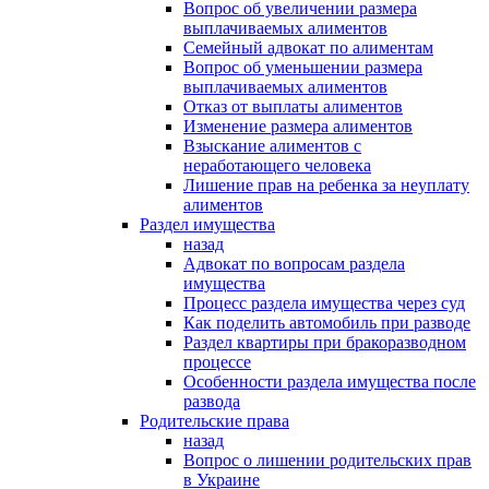
Вопрос об увеличении размера
выплачиваемых алиментов
Семейный адвокат по алиментам
Вопрос об уменьшении размера
выплачиваемых алиментов
Отказ от выплаты алиментов
Изменение размера алиментов
Взыскание алиментов с
неработающего человека
Лишение прав на ребенка за неуплату
алиментов
Раздел имущества
назад
Адвокат по вопросам раздела
имущества
Процесс раздела имущества через суд
Как поделить автомобиль при разводе
Раздел квартиры при бракоразводном
процессе
Особенности раздела имущества после
развода
Родительские права
назад
Вопрос о лишении родительских прав
в Украине