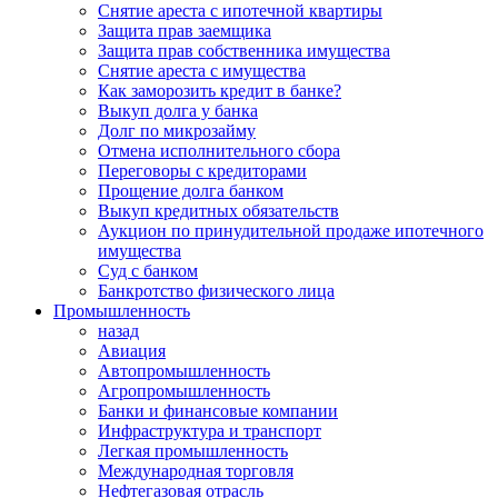
Снятие ареста с ипотечной квартиры
Защита прав заемщика
Защита прав собственника имущества
Снятие ареста с имущества
Как заморозить кредит в банке?
Выкуп долга у банка
Долг по микрозайму
Отмена исполнительного сбора
Переговоры с кредиторами
Прощение долга банком
Выкуп кредитных обязательств
Аукцион по принудительной продаже ипотечного
имущества
Суд с банком
Банкротство физического лица
Промышленность
назад
Авиация
Автопромышленность
Агропромышленность
Банки и финансовые компании
Инфраструктура и транспорт
Легкая промышленность
Международная торговля
Нефтегазовая отрасль