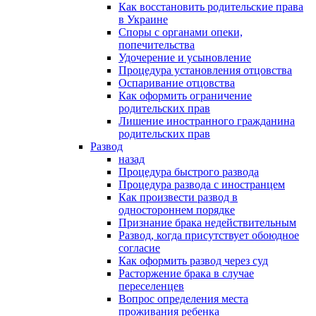
Как восстановить родительские права
в Украине
Споры с органами опеки,
попечительства
Удочерение и усыновление
Процедура установления отцовства
Оспаривание отцовства
Как оформить ограничение
родительских прав
Лишение иностранного гражданина
родительских прав
Развод
назад
Процедура быстрого развода
Процедура развода с иностранцем
Как произвести развод в
одностороннем порядке
Признание брака недействительным
Развод, когда присутствует обоюдное
согласие
Как оформить развод через суд
Расторжение брака в случае
переселенцев
Вопрос определения места
проживания ребенка