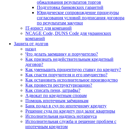
обжалования результатов торгов
Подготовка банковских гарантий
Юридическое сопровождение процедуры
согласования условий подписания договора
по результатам закупки
IT-юрист для компаний
NCAGE Code, DUNS Code для украинских
компаний
Защита от долгов
назад
Что делать заемщику и поручителю?
Как признать недействительным кредитный
договор?
Как уменьшить процентную ставку по кредиту?
Как спасти поручителя и его имущество?
Как остановить исполнительное производство
Как провести реструктуризацию?
Как списать пени, штрафы?
Адвокат по кредитным спорам
Помощь ипотечным заёмщикам
Банк подал в суд по ипотечному кредиту
Решение суда по кредиту под залог квартиры
Исполнительная надпись нотариуса
Исполнительная служба и решение проблем с
ипотечным кредитом