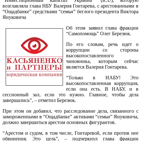
“Инвестиционный капитал Украина” (ICU), которую
возглавляла глава НБУ Валерия Гонтарева, с арестованными в
“Ощадбанке” средствами “семьи” беглого президента Виктора
Януковича
Об этом заявил глава фракции
“Самопомощь” Олег Березюк.
По его словам, речь идет о
коррупции со стороны
высокопоставленного
чиновника, которым сейчас
является Валерия Гонтарева.
“Только в НАБУ! Это
высокопоставленная коррупция,
если она есть. В НАБУ, и в
сессионный зал, если это нужно. Главное, чтобы дела
завершались”, – отметил Березюк.
При этом он добавил, что расследование дела, связанного с
замороженными в “Ощадбанке” активами “семьи” Януковича,
должно завершиться арестом основных фигурантов.
“Арестом и судом, в том числе, Гонтаревой, если против нее
обвинения. Это цель”, – подчеркнул глава фракции