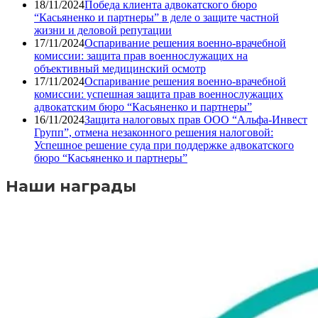
18/11/2024
Победа клиента адвокатского бюро
“Касьяненко и партнеры” в деле о защите частной
жизни и деловой репутации
17/11/2024
Оспаривание решения военно-врачебной
комиссии: защита прав военнослужащих на
объективный медицинский осмотр
17/11/2024
Оспаривание решения военно-врачебной
комиссии: успешная защита прав военнослужащих
адвокатским бюро “Касьяненко и партнеры”
16/11/2024
Защита налоговых прав ООО “Альфа-Инвест
Групп”, отмена незаконного решения налоговой:
Успешное решение суда при поддержке адвокатского
бюро “Касьяненко и партнеры”
Наши награды