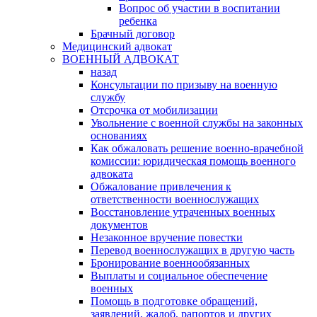
Вопрос об участии в воспитании
ребенка
Брачный договор
Медицинский адвокат
ВОЕННЫЙ АДВОКАТ
назад
Консультации по призыву на военную
службу
Отсрочка от мобилизации
Увольнение с военной службы на законных
основаниях
Как обжаловать решение военно-врачебной
комиссии: юридическая помощь военного
адвоката
Обжалование привлечения к
ответственности военнослужащих
Восстановление утраченных военных
документов
Незаконное вручение повестки
Перевод военнослужащих в другую часть
Бронирование военнообязанных
Выплаты и социальное обеспечение
военных
Помощь в подготовке обращений,
заявлений, жалоб, рапортов и других