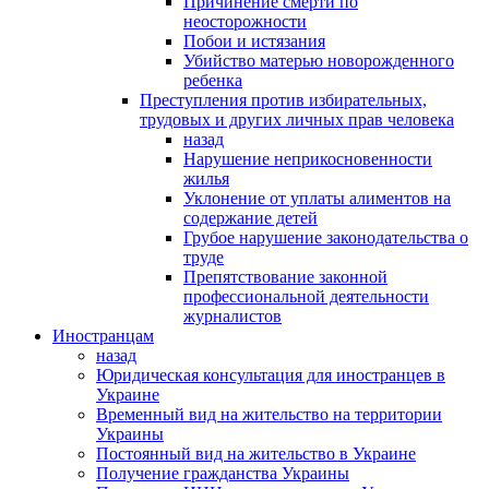
Причинение смерти по
неосторожности
Побои и истязания
Убийство матерью новорожденного
ребенка
Преступления против избирательных,
трудовых и других личных прав человека
назад
Нарушение неприкосновенности
жилья
Уклонение от уплаты алиментов на
содержание детей
Грубое нарушение законодательства о
труде
Препятствование законной
профессиональной деятельности
журналистов
Иностранцам
назад
Юридическая консультация для иностранцев в
Украине
Временный вид на жительство на территории
Украины
Постоянный вид на жительство в Украине
Получение гражданства Украины