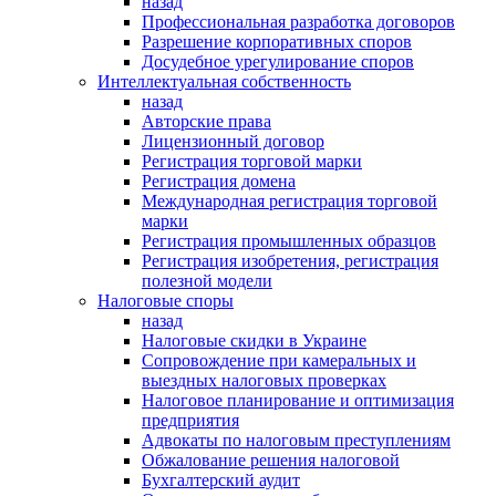
назад
Профессиональная разработка договоров
Разрешение корпоративных споров
Досудебное урегулирование споров
Интеллектуальная собственность
назад
Авторские права
Лицензионный договор
Регистрация торговой марки
Регистрация домена
Международная регистрация торговой
марки
Регистрация промышленных образцов
Регистрация изобретения, регистрация
полезной модели
Налоговые споры
назад
Налоговые скидки в Украине
Сопровождение при камеральных и
выездных налоговых проверках
Налоговое планирование и оптимизация
предприятия
Адвокаты по налоговым преступлениям
Обжалование решения налоговой
Бухгалтерский аудит