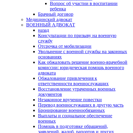
Вопрос об участии в воспитании
ребенка
Брачный договор
Медицинский адвокат
ВОЕННЫЙ АДВОКАТ
назад
Консультации по призыву на военную
службу
Отсрочка от мобилизации
Увольнение с военной службы на законных
основаниях
Как обжаловать решение военно-врачебной
комиссии: юридическая помощь военного
адвоката
Обжалование привлечения к
ответственности военнослужащих
Восстановление утраченных военных
документов
Незаконное вручение повестки
Перевод военнослужащих в другую часть
Бронирование военнообязанных
Выплаты и социальное обеспечение
военных
Помощь в подготовке обращений,
заявлений, жалоб, рапортов и других