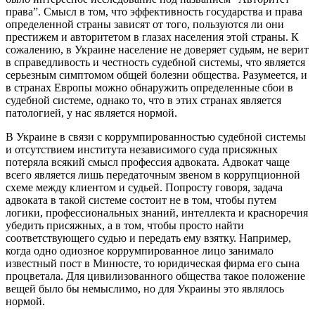
права”. Смысл в том, что эффективность государства и права
определенной страны зависят от того, пользуются ли они
престижем и авторитетом в глазах населения этой страны. К
сожалению, в Украине население не доверяет судьям, не верит
в справедливость и честность судебной системы, что является
серьезным симптомом общей болезни общества. Разумеется, и
в странах Европы можно обнаружить определенные сбои в
судебной системе, однако то, что в этих странах является
патологией, у нас является нормой.
В Украине в связи с коррумпированностью судебной системы
и отсутствием института независимого суда присяжных
потеряла всякий смысл профессия адвоката. Адвокат чаще
всего является лишь передаточным звеном в коррупционной
схеме между клиентом и судьей. Попросту говоря, задача
адвоката в такой системе состоит не в том, чтобы путем
логики, профессиональных знаний, интеллекта и красноречия
убедить присяжных, а в том, чтобы просто найти
соответствующего судью и передать ему взятку. Например,
когда одно одиозное коррумпированное лицо занимало
известный пост в Минюсте, то юридическая фирма его сына
процветала. Для цивилизованного общества такое положение
вещей было бы немыслимо, но для Украины это являлось
нормой.