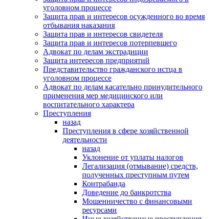
уголовном процессе
Защита прав и интересов осужденного во время
отбывания наказания
Защита прав и интересов свидетеля
Защита прав и интересов потерпевшего
Адвокат по делам экстрадиции
Защита интересов предприятий
Представительство гражданского истца в
уголовном процессе
Адвокат по делам касательно принудительного
применения мер медицинского или
воспитательного характера
Преступления
назад
Преступления в сфере хозяйственной
деятельности
назад
Уклонение от уплаты налогов
Легализация (отмывание) средств,
полученных преступным путем
Контрабанда
Доведение до банкротства
Мошенничество с финансовыми
ресурсами
Иные хозяйственные преступления