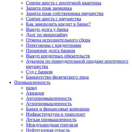
Снятие ареста с ипотечной квартиры
Защита прав заемщика
Защита прав собственника имущества
Снятие ареста с имущества
Как заморозить кредит в банке?
Выкуп долга у банка
Долг по микрозайму
Отмена исполнительного сбора
Переговоры с кредиторами
Прощение долга банком
Выкуп кредитных обязательств
Аукцион по принудительной продаже ипотечного
имущества
Суд с банком
Банкротство физического лица
Промышленность
назад
Авиация
Автопромышленность
Агропромышленность
Банки и финансовые компании
Инфраструктура и транспорт
Легкая промышленность
Международная торговля
Нефтегазовая отрасль