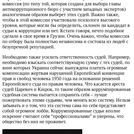
комиссия (по типу той, которая создана для выбора главы
антикоррупционного бюро с участием западных экспертов)
аналогичным образом выберет этих судей. Важно также,
чтобы в этой комиссии участвовали психологи высокого
уровня, которые могли бы определить, склонен ли кандидат в
судьи к коррупции или нет. Кстати говоря, нечто подобное
сделали в свое время в Грузии. Очень важно, чтобы комиссия
по отбору была полностью независима и состояла из людей с
безупречной репутацией.
Необходимо также усилить ответственность судей. Например,
необходимо взыскать соответствующую сумму с тех судей, по
вине которых Украина сейчас вынуждена платить огромные
компенсации жертвам нарушений Европейской конвенции
прав и свобод человека 1950 года на основании решений
Европейского суда по правам человека. Что касается ареста
судей Царевич и Кицюк, то таким образом коррумпированная
судебная система пытается сохранить себя – лучше
пожертвовать этими судьями, чем менять всю систему. Нельзя
забывать и о том, что эта система сама по себя представляет
собой огромное лобби. Коррумпированные судьи вполне
искренне считают себя “профессионалами” и уверены, что
общество без них не проживет.