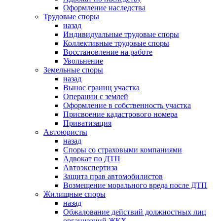
Оформление наследства
Трудовые споры
назад
Индивидуальные трудовые споры
Коллективные трудовые споры
Восстановление на работе
Увольнение
Земельные споры
назад
Вынос границ участка
Операции с землей
Оформление в собственность участка
Присвоение кадастрового номера
Приватизация
Автоюристы
назад
Споры со страховыми компаниями
Адвокат по ДТП
Автоэкспертиза
Защита прав автомобилистов
Возмещение морального вреда после ДТП
Жилищные споры
назад
Обжалование действий должностных лиц
организаций ЖКХ