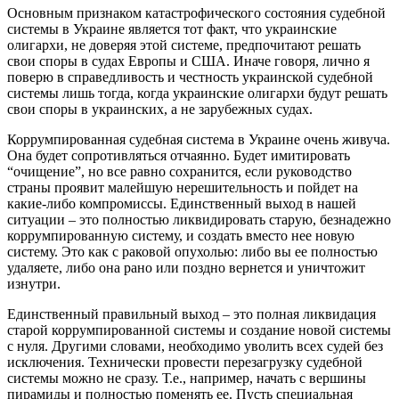
Основным признаком катастрофического состояния судебной
системы в Украине является тот факт, что украинские
олигархи, не доверяя этой системе, предпочитают решать
свои споры в судах Европы и США. Иначе говоря, лично я
поверю в справедливость и честность украинской судебной
системы лишь тогда, когда украинские олигархи будут решать
свои споры в украинских, а не зарубежных судах.
Коррумпированная судебная система в Украине очень живуча.
Она будет сопротивляться отчаянно. Будет имитировать
“очищение”, но все равно сохранится, если руководство
страны проявит малейшую нерешительность и пойдет на
какие-либо компромиссы. Единственный выход в нашей
ситуации – это полностью ликвидировать старую, безнадежно
коррумпированную систему, и создать вместо нее новую
систему. Это как с раковой опухолью: либо вы ее полностью
удаляете, либо она рано или поздно вернется и уничтожит
изнутри.
Единственный правильный выход – это полная ликвидация
старой коррумпированной системы и создание новой системы
с нуля. Другими словами, необходимо уволить всех судей без
исключения. Технически провести перезагрузку судебной
системы можно не сразу. Т.е., например, начать с вершины
пирамиды и полностью поменять ее. Пусть специальная