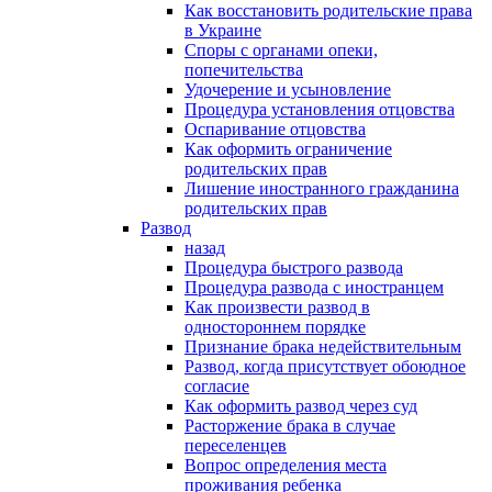
Как восстановить родительские права
в Украине
Споры с органами опеки,
попечительства
Удочерение и усыновление
Процедура установления отцовства
Оспаривание отцовства
Как оформить ограничение
родительских прав
Лишение иностранного гражданина
родительских прав
Развод
назад
Процедура быстрого развода
Процедура развода с иностранцем
Как произвести развод в
одностороннем порядке
Признание брака недействительным
Развод, когда присутствует обоюдное
согласие
Как оформить развод через суд
Расторжение брака в случае
переселенцев
Вопрос определения места
проживания ребенка