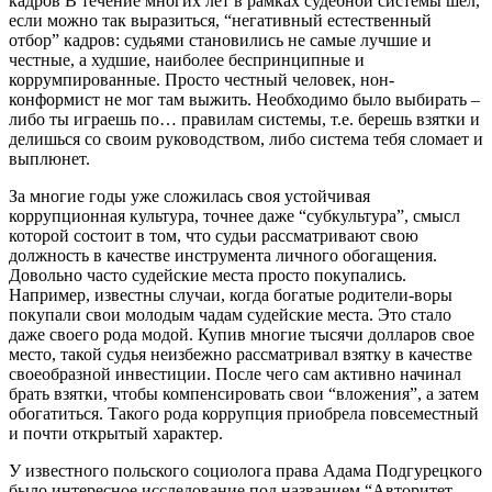
кадров
В течение многих лет в рамках судебной системы шел,
если можно так выразиться, “негативный естественный
отбор” кадров: судьями становились не самые лучшие и
честные, а худшие, наиболее беспринципные и
коррумпированные. Просто честный человек, нон-
конформист не мог там выжить. Необходимо было выбирать –
либо ты играешь по… правилам системы, т.е. берешь взятки и
делишься со своим руководством, либо система тебя сломает и
выплюнет.
За многие годы уже сложилась своя устойчивая
коррупционная культура, точнее даже “субкультура”, смысл
которой состоит в том, что судьи рассматривают свою
должность в качестве инструмента личного обогащения.
Довольно часто судейские места просто покупались.
Например, известны случаи, когда богатые родители-воры
покупали свои молодым чадам судейские места. Это стало
даже своего рода модой. Купив многие тысячи долларов свое
место, такой судья неизбежно рассматривал взятку в качестве
своеобразной инвестиции. После чего сам активно начинал
брать взятки, чтобы компенсировать свои “вложения”, а затем
обогатиться. Такого рода коррупция приобрела повсеместный
и почти открытый характер.
У известного польского социолога права Адама Подгурецкого
было интересное исследование под названием “Авторитет