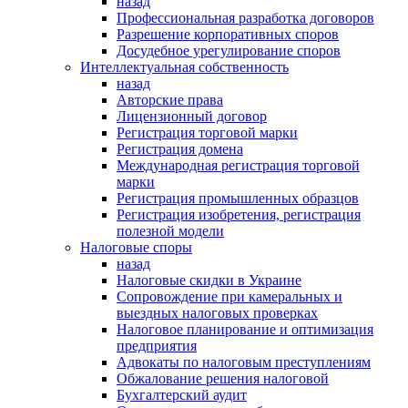
назад
Профессиональная разработка договоров
Разрешение корпоративных споров
Досудебное урегулирование споров
Интеллектуальная собственность
назад
Авторские права
Лицензионный договор
Регистрация торговой марки
Регистрация домена
Международная регистрация торговой
марки
Регистрация промышленных образцов
Регистрация изобретения, регистрация
полезной модели
Налоговые споры
назад
Налоговые скидки в Украине
Сопровождение при камеральных и
выездных налоговых проверках
Налоговое планирование и оптимизация
предприятия
Адвокаты по налоговым преступлениям
Обжалование решения налоговой
Бухгалтерский аудит