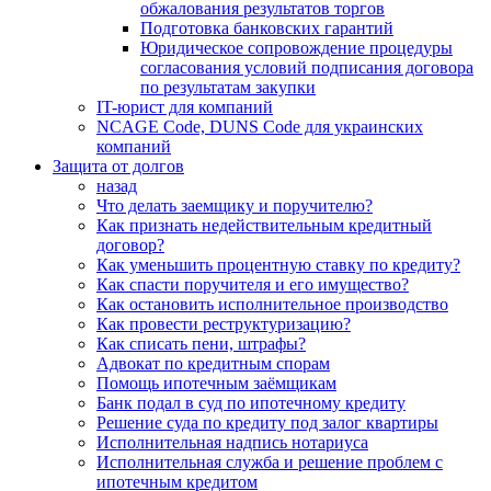
обжалования результатов торгов
Подготовка банковских гарантий
Юридическое сопровождение процедуры
согласования условий подписания договора
по результатам закупки
IT-юрист для компаний
NCAGE Code, DUNS Code для украинских
компаний
Защита от долгов
назад
Что делать заемщику и поручителю?
Как признать недействительным кредитный
договор?
Как уменьшить процентную ставку по кредиту?
Как спасти поручителя и его имущество?
Как остановить исполнительное производство
Как провести реструктуризацию?
Как списать пени, штрафы?
Адвокат по кредитным спорам
Помощь ипотечным заёмщикам
Банк подал в суд по ипотечному кредиту
Решение суда по кредиту под залог квартиры
Исполнительная надпись нотариуса
Исполнительная служба и решение проблем с
ипотечным кредитом