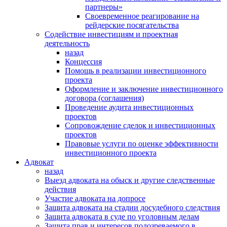
партнеры»
Своевременное реагирование на
рейдерские посягательства
Содействие инвестициям и проектная
деятельность
назад
Концессия
Помощь в реализации инвестиционного
проекта
Оформление и заключение инвестиционного
договора (соглашения)
Проведение аудита инвестиционных
проектов
Сопровождение сделок и инвестиционных
проектов
Правовые услуги по оценке эффективности
инвестиционного проекта
Адвокат
назад
Выезд адвоката на обыск и другие следственные
действия
Участие адвоката на допросе
Защита адвоката на стадии досудебного следствия
Защита адвоката в суде по уголовным делам
Защита прав и интересов подозреваемого в