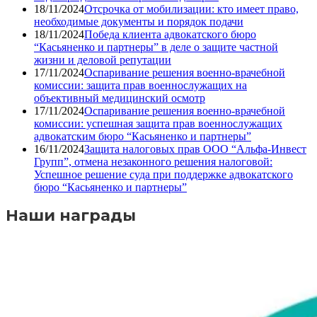
18/11/2024
Отсрочка от мобилизации: кто имеет право,
необходимые документы и порядок подачи
18/11/2024
Победа клиента адвокатского бюро
“Касьяненко и партнеры” в деле о защите частной
жизни и деловой репутации
17/11/2024
Оспаривание решения военно-врачебной
комиссии: защита прав военнослужащих на
объективный медицинский осмотр
17/11/2024
Оспаривание решения военно-врачебной
комиссии: успешная защита прав военнослужащих
адвокатским бюро “Касьяненко и партнеры”
16/11/2024
Защита налоговых прав ООО “Альфа-Инвест
Групп”, отмена незаконного решения налоговой:
Успешное решение суда при поддержке адвокатского
бюро “Касьяненко и партнеры”
Наши награды