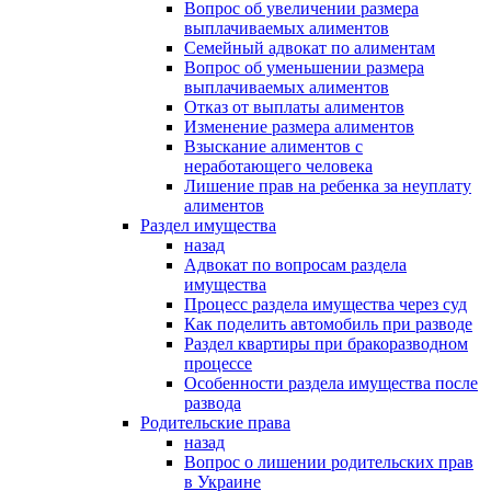
Вопрос об увеличении размера
выплачиваемых алиментов
Семейный адвокат по алиментам
Вопрос об уменьшении размера
выплачиваемых алиментов
Отказ от выплаты алиментов
Изменение размера алиментов
Взыскание алиментов с
неработающего человека
Лишение прав на ребенка за неуплату
алиментов
Раздел имущества
назад
Адвокат по вопросам раздела
имущества
Процесс раздела имущества через суд
Как поделить автомобиль при разводе
Раздел квартиры при бракоразводном
процессе
Особенности раздела имущества после
развода
Родительские права
назад
Вопрос о лишении родительских прав
в Украине