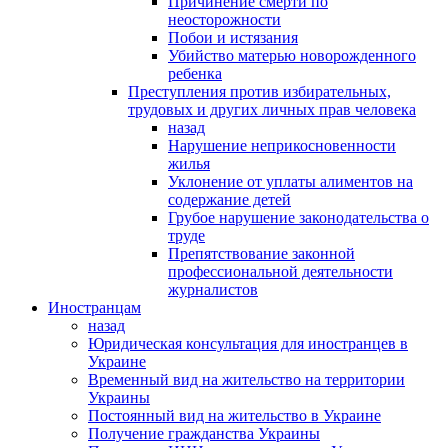
Причинение смерти по
неосторожности
Побои и истязания
Убийство матерью новорожденного
ребенка
Преступления против избирательных,
трудовых и других личных прав человека
назад
Нарушение неприкосновенности
жилья
Уклонение от уплаты алиментов на
содержание детей
Грубое нарушение законодательства о
труде
Препятствование законной
профессиональной деятельности
журналистов
Иностранцам
назад
Юридическая консультация для иностранцев в
Украине
Временный вид на жительство на территории
Украины
Постоянный вид на жительство в Украине
Получение гражданства Украины