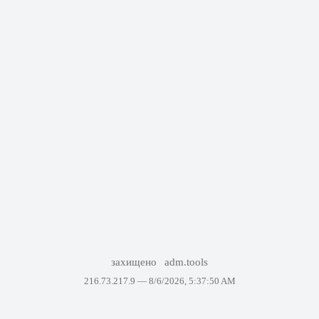
захищено
adm.tools
216.73.217.9 —
8/6/2026, 5:37:50 AM