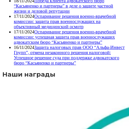
18/11/2024
Победа клиента адвокатского бюро
“Касьяненко и партнеры” в деле о защите частной
жизни и деловой репутации
17/11/2024
Оспаривание решения военно-врачебной
комиссии: защита прав военнослужащих на
объективный медицинский осмотр
17/11/2024
Оспаривание решения военно-врачебной
комиссии: успешная защита прав военнослужащих
адвокатским бюро “Касьяненко и партнеры”
16/11/2024
Защита налоговых прав ООО “Альфа-Инвест
Групп”, отмена незаконного решения налоговой:
Успешное решение суда при поддержке адвокатского
бюро “Касьяненко и партнеры”
Наши награды