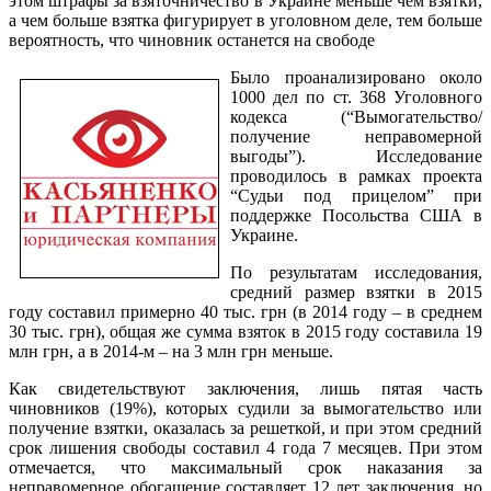
этом штрафы за взяточничество в Украине меньше чем взятки,
а чем больше взятка фигурирует в уголовном деле, тем больше
вероятность, что чиновник останется на свободе
Было проанализировано около
1000 дел по ст. 368 Уголовного
кодекса (“Вымогательство/
получение неправомерной
выгоды”). Исследование
проводилось в рамках проекта
“Судьи под прицелом” при
поддержке Посольства США в
Украине.
По результатам исследования,
средний размер взятки в 2015
году составил примерно 40 тыс. грн (в 2014 году – в среднем
30 тыс. грн), общая же сумма взяток в 2015 году составила 19
млн грн, а в 2014-м – на 3 млн грн меньше.
Как свидетельствуют заключения, лишь пятая часть
чиновников (19%), которых судили за вымогательство или
получение взятки, оказалась за решеткой, и при этом средний
срок лишения свободы составил 4 года 7 месяцев. При этом
отмечается, что максимальный срок наказания за
неправомерное обогащение составляет 12 лет заключения, но