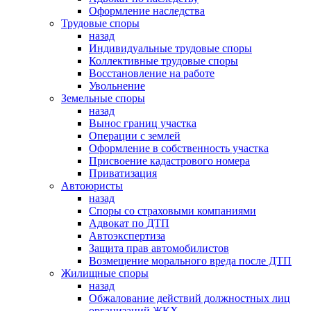
Оформление наследства
Трудовые споры
назад
Индивидуальные трудовые споры
Коллективные трудовые споры
Восстановление на работе
Увольнение
Земельные споры
назад
Вынос границ участка
Операции с землей
Оформление в собственность участка
Присвоение кадастрового номера
Приватизация
Автоюристы
назад
Споры со страховыми компаниями
Адвокат по ДТП
Автоэкспертиза
Защита прав автомобилистов
Возмещение морального вреда после ДТП
Жилищные споры
назад
Обжалование действий должностных лиц
организаций ЖКХ