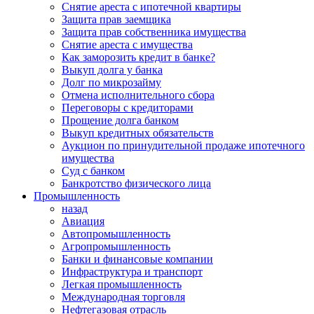
Снятие ареста с ипотечной квартиры
Защита прав заемщика
Защита прав собственника имущества
Снятие ареста с имущества
Как заморозить кредит в банке?
Выкуп долга у банка
Долг по микрозайму
Отмена исполнительного сбора
Переговоры с кредиторами
Прощение долга банком
Выкуп кредитных обязательств
Аукцион по принудительной продаже ипотечного
имущества
Суд с банком
Банкротство физического лица
Промышленность
назад
Авиация
Автопромышленность
Агропромышленность
Банки и финансовые компании
Инфраструктура и транспорт
Легкая промышленность
Международная торговля
Нефтегазовая отрасль