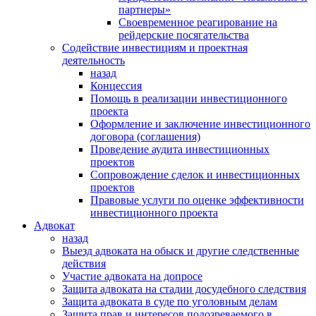
партнеры»
Своевременное реагирование на
рейдерские посягательства
Содействие инвестициям и проектная
деятельность
назад
Концессия
Помощь в реализации инвестиционного
проекта
Оформление и заключение инвестиционного
договора (соглашения)
Проведение аудита инвестиционных
проектов
Сопровождение сделок и инвестиционных
проектов
Правовые услуги по оценке эффективности
инвестиционного проекта
Адвокат
назад
Выезд адвоката на обыск и другие следственные
действия
Участие адвоката на допросе
Защита адвоката на стадии досудебного следствия
Защита адвоката в суде по уголовным делам
Защита прав и интересов подозреваемого в