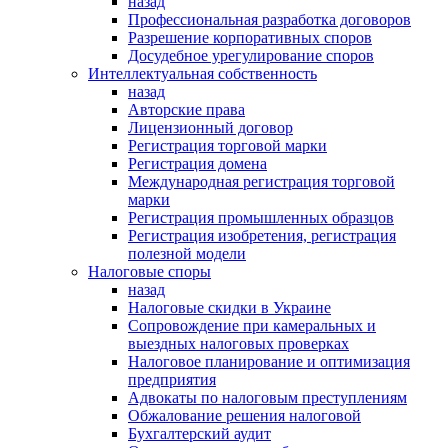
назад
Профессиональная разработка договоров
Разрешение корпоративных споров
Досудебное урегулирование споров
Интеллектуальная собственность
назад
Авторские права
Лицензионный договор
Регистрация торговой марки
Регистрация домена
Международная регистрация торговой
марки
Регистрация промышленных образцов
Регистрация изобретения, регистрация
полезной модели
Налоговые споры
назад
Налоговые скидки в Украине
Сопровождение при камеральных и
выездных налоговых проверках
Налоговое планирование и оптимизация
предприятия
Адвокаты по налоговым преступлениям
Обжалование решения налоговой
Бухгалтерский аудит