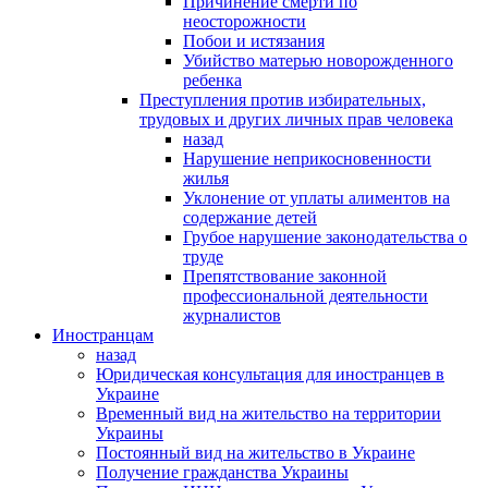
Причинение смерти по
неосторожности
Побои и истязания
Убийство матерью новорожденного
ребенка
Преступления против избирательных,
трудовых и других личных прав человека
назад
Нарушение неприкосновенности
жилья
Уклонение от уплаты алиментов на
содержание детей
Грубое нарушение законодательства о
труде
Препятствование законной
профессиональной деятельности
журналистов
Иностранцам
назад
Юридическая консультация для иностранцев в
Украине
Временный вид на жительство на территории
Украины
Постоянный вид на жительство в Украине
Получение гражданства Украины