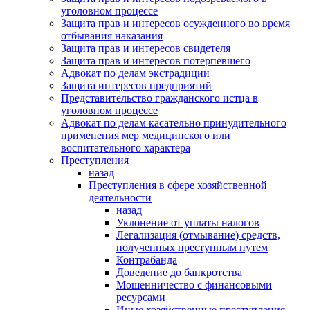
уголовном процессе
Защита прав и интересов осужденного во время
отбывания наказания
Защита прав и интересов свидетеля
Защита прав и интересов потерпевшего
Адвокат по делам экстрадиции
Защита интересов предприятий
Представительство гражданского истца в
уголовном процессе
Адвокат по делам касательно принудительного
применения мер медицинского или
воспитательного характера
Преступления
назад
Преступления в сфере хозяйственной
деятельности
назад
Уклонение от уплаты налогов
Легализация (отмывание) средств,
полученных преступным путем
Контрабанда
Доведение до банкротства
Мошенничество с финансовыми
ресурсами
Иные хозяйственные преступления