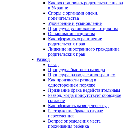
Как восстановить родительские права
в Украине
Споры с органами опеки,
попечительства
Удочерение и усыновление
Процедура установления отцовства
Оспаривание отцовства
Как оформить ограничение
родительских прав
Лишение иностранного гражданина
родительских прав
Развод
назад
Процедура быстрого развода
Процедура развода с иностранцем
Как произвести развод в
одностороннем порядке
Признание брака недействительным
Развод, когда присутствует обоюдное
согласие
Как оформить развод через суд
Расторжение брака в случае
переселенцев
Вопрос определения места
проживания ребенка