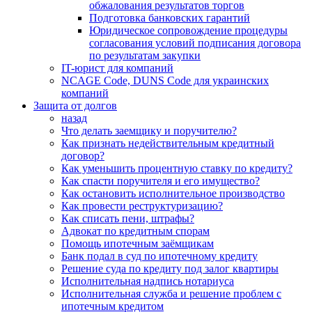
обжалования результатов торгов
Подготовка банковских гарантий
Юридическое сопровождение процедуры
согласования условий подписания договора
по результатам закупки
IT-юрист для компаний
NCAGE Code, DUNS Code для украинских
компаний
Защита от долгов
назад
Что делать заемщику и поручителю?
Как признать недействительным кредитный
договор?
Как уменьшить процентную ставку по кредиту?
Как спасти поручителя и его имущество?
Как остановить исполнительное производство
Как провести реструктуризацию?
Как списать пени, штрафы?
Адвокат по кредитным спорам
Помощь ипотечным заёмщикам
Банк подал в суд по ипотечному кредиту
Решение суда по кредиту под залог квартиры
Исполнительная надпись нотариуса
Исполнительная служба и решение проблем с
ипотечным кредитом