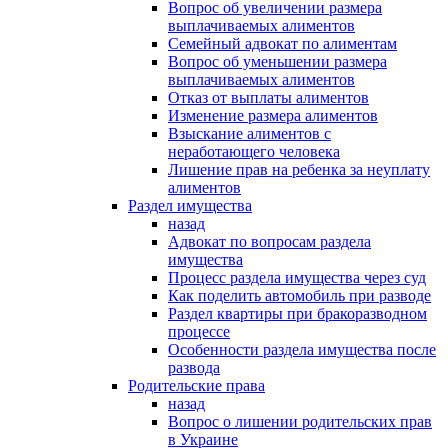
Вопрос об увеличении размера
выплачиваемых алиментов
Семейный адвокат по алиментам
Вопрос об уменьшении размера
выплачиваемых алиментов
Отказ от выплаты алиментов
Изменение размера алиментов
Взыскание алиментов с
неработающего человека
Лишение прав на ребенка за неуплату
алиментов
Раздел имущества
назад
Адвокат по вопросам раздела
имущества
Процесс раздела имущества через суд
Как поделить автомобиль при разводе
Раздел квартиры при бракоразводном
процессе
Особенности раздела имущества после
развода
Родительские права
назад
Вопрос о лишении родительских прав
в Украине