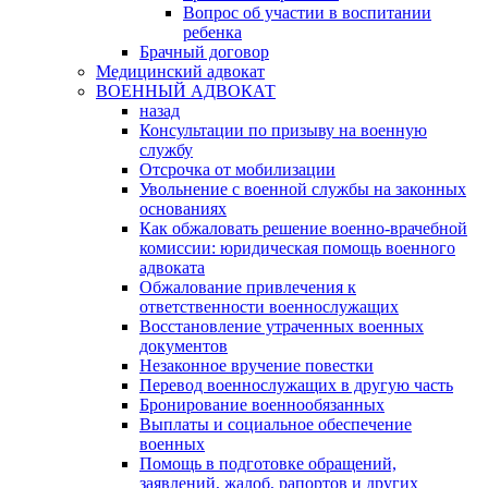
Вопрос об участии в воспитании
ребенка
Брачный договор
Медицинский адвокат
ВОЕННЫЙ АДВОКАТ
назад
Консультации по призыву на военную
службу
Отсрочка от мобилизации
Увольнение с военной службы на законных
основаниях
Как обжаловать решение военно-врачебной
комиссии: юридическая помощь военного
адвоката
Обжалование привлечения к
ответственности военнослужащих
Восстановление утраченных военных
документов
Незаконное вручение повестки
Перевод военнослужащих в другую часть
Бронирование военнообязанных
Выплаты и социальное обеспечение
военных
Помощь в подготовке обращений,
заявлений, жалоб, рапортов и других