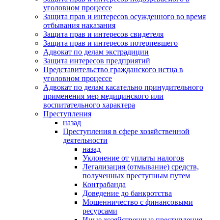
уголовном процессе
Защита прав и интересов осужденного во время
отбывания наказания
Защита прав и интересов свидетеля
Защита прав и интересов потерпевшего
Адвокат по делам экстрадиции
Защита интересов предприятий
Представительство гражданского истца в
уголовном процессе
Адвокат по делам касательно принудительного
применения мер медицинского или
воспитательного характера
Преступления
назад
Преступления в сфере хозяйственной
деятельности
назад
Уклонение от уплаты налогов
Легализация (отмывание) средств,
полученных преступным путем
Контрабанда
Доведение до банкротства
Мошенничество с финансовыми
ресурсами
Иные хозяйственные преступления