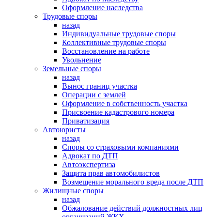
Оформление наследства
Трудовые споры
назад
Индивидуальные трудовые споры
Коллективные трудовые споры
Восстановление на работе
Увольнение
Земельные споры
назад
Вынос границ участка
Операции с землей
Оформление в собственность участка
Присвоение кадастрового номера
Приватизация
Автоюристы
назад
Споры со страховыми компаниями
Адвокат по ДТП
Автоэкспертиза
Защита прав автомобилистов
Возмещение морального вреда после ДТП
Жилищные споры
назад
Обжалование действий должностных лиц
организаций ЖКХ