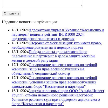
Недавние новости и публикации
18/11/2024
Адвокатская фирма в Украине “Касьяненко и
партнеры” вошла в рейтинг IFLR1000 2024:
подтверждение экспертизы и доверия
18/11/2024
Отсрочка от мобилизации: кто имеет право,
необходимые документы и порядок подачи
18/11/2024
Победа клиента адвокатского бюро
“Касьяненко и партнеры” в деле о защите частной
жизни и деловой репутации
17/11/2024
Оспаривание решения военно-врачебной
комиссии: защита прав военнослужащих на
объективный медицинский осмотр
17/11/2024
Оспаривание решения военно-врачебной
комиссии: успешная защита прав военнослужащих
адвокатским бюро “Касьяненко и партнеры”
16/11/2024
Защита налоговых прав ООО “Альфа-Инвест
Групп”, отмена незаконного решения налоговой:
Успешное решение суда при поддержке адвокатского
бюро “Касьяненко и партнеры”