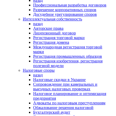
назад
Профессиональная разработка договоров
Разрешение корпоративных споров
Досудебное урегулирование споров
Интеллектуальная собственность
назад
Авторские права
Лицензионный договор
Регистрация торговой марки
Регистрация домена
Международная регистрация торговой
марки
Регистрация промышленных образцов
Регистрация изобретения, регистрация
полезной модели
Налоговые споры
назад
Налоговые скидки в Украине
Сопровождение при камеральных и
выездных налоговых проверках
Налоговое планирование и оптимизация
предприятия
Адвокаты по налоговым преступлениям
Обжалование решения налоговой
Бухгалтерский аудит