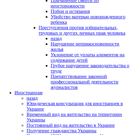
Причинение смерти по
неосторожности
Побои и истязания
Убийство матерью новорожденного
ребенка
Преступления против избирательных,
трудовых и других личных прав человека
назад
Нарушение неприкосновенности
жилья
Уклонение от уплаты алиментов на
содержание детей
Грубое нарушение законодательства о
труде
Препятствование законной
профессиональной деятельности
журналистов
Иностранцам
назад
Юридическая консультация для иностранцев в
Украине
Временный вид на жительство на территории
Украины
Постоянный вид на жительство в Украине
Получение гражданства Украины