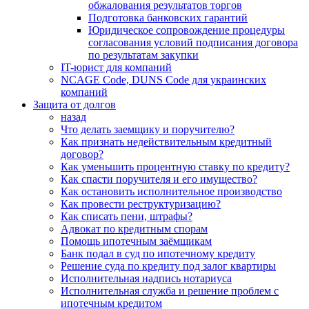
обжалования результатов торгов
Подготовка банковских гарантий
Юридическое сопровождение процедуры
согласования условий подписания договора
по результатам закупки
IT-юрист для компаний
NCAGE Code, DUNS Code для украинских
компаний
Защита от долгов
назад
Что делать заемщику и поручителю?
Как признать недействительным кредитный
договор?
Как уменьшить процентную ставку по кредиту?
Как спасти поручителя и его имущество?
Как остановить исполнительное производство
Как провести реструктуризацию?
Как списать пени, штрафы?
Адвокат по кредитным спорам
Помощь ипотечным заёмщикам
Банк подал в суд по ипотечному кредиту
Решение суда по кредиту под залог квартиры
Исполнительная надпись нотариуса
Исполнительная служба и решение проблем с
ипотечным кредитом