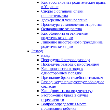
Как восстановить родительские права
в Украине
Споры с органами опеки,
попечительства
Удочерение и усыновление
Процедура установления отцовства
Оспаривание отцовства
Как оформить ограничение
родительских прав
Лишение иностранного гражданина
родительских прав
Развод
назад
Процедура быстрого развода
Процедура развода с иностранцем
Как произвести развод в
одностороннем порядке
Признание брака недействительным
Развод, когда присутствует обоюдное
согласие
Как оформить развод через суд
Расторжение брака в случае
переселенцев
Вопрос определения места
проживания ребенка