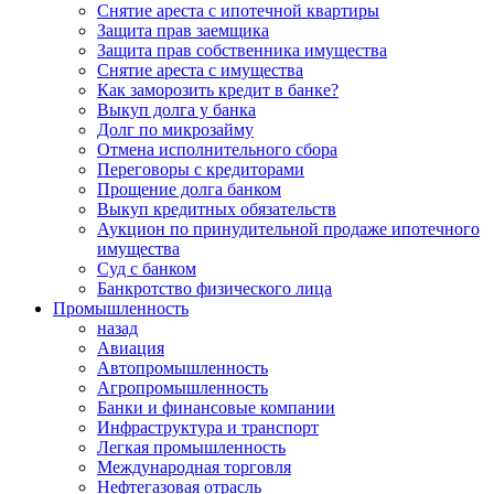
Снятие ареста с ипотечной квартиры
Защита прав заемщика
Защита прав собственника имущества
Снятие ареста с имущества
Как заморозить кредит в банке?
Выкуп долга у банка
Долг по микрозайму
Отмена исполнительного сбора
Переговоры с кредиторами
Прощение долга банком
Выкуп кредитных обязательств
Аукцион по принудительной продаже ипотечного
имущества
Суд с банком
Банкротство физического лица
Промышленность
назад
Авиация
Автопромышленность
Агропромышленность
Банки и финансовые компании
Инфраструктура и транспорт
Легкая промышленность
Международная торговля
Нефтегазовая отрасль