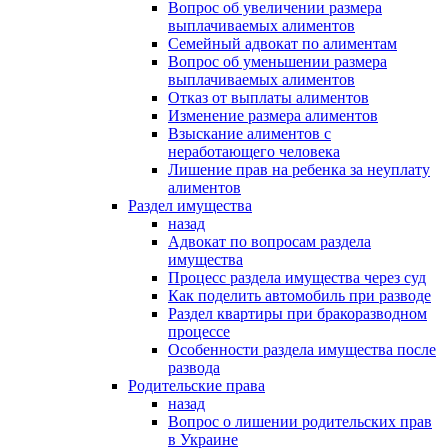
Вопрос об увеличении размера
выплачиваемых алиментов
Семейный адвокат по алиментам
Вопрос об уменьшении размера
выплачиваемых алиментов
Отказ от выплаты алиментов
Изменение размера алиментов
Взыскание алиментов с
неработающего человека
Лишение прав на ребенка за неуплату
алиментов
Раздел имущества
назад
Адвокат по вопросам раздела
имущества
Процесс раздела имущества через суд
Как поделить автомобиль при разводе
Раздел квартиры при бракоразводном
процессе
Особенности раздела имущества после
развода
Родительские права
назад
Вопрос о лишении родительских прав
в Украине