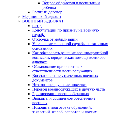
Вопрос об участии в воспитании
ребенка
Брачный договор
Медицинский адвокат
ВОЕННЫЙ АДВОКАТ
назад
Консультации по призыву на военную
службу
Отсрочка от мобилизации
Увольнение с военной службы на законных
основаниях
Как обжаловать решение военно-врачебной
комиссии: юридическая помощь военного
адвоката
Обжалование привлечения к
ответственности военнослужащих
Восстановление утраченных военных
документов
Незаконное вручение повестки
Перевод военнослужащих в другую часть
Бронирование военнообязанных
Выплаты и социальное обеспечение
военных
Помощь в подготовке обращений,
заявлений, жалоб, рапортов и других