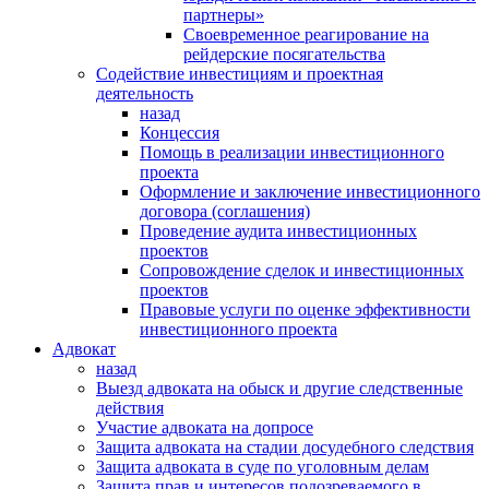
партнеры»
Своевременное реагирование на
рейдерские посягательства
Содействие инвестициям и проектная
деятельность
назад
Концессия
Помощь в реализации инвестиционного
проекта
Оформление и заключение инвестиционного
договора (соглашения)
Проведение аудита инвестиционных
проектов
Сопровождение сделок и инвестиционных
проектов
Правовые услуги по оценке эффективности
инвестиционного проекта
Адвокат
назад
Выезд адвоката на обыск и другие следственные
действия
Участие адвоката на допросе
Защита адвоката на стадии досудебного следствия
Защита адвоката в суде по уголовным делам
Защита прав и интересов подозреваемого в