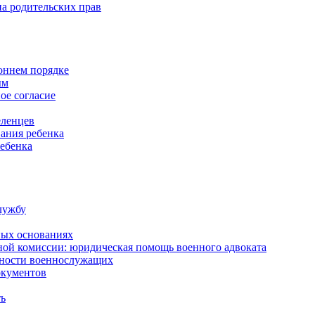
а родительских прав
роннем порядке
ым
ое согласие
еленцев
ания ребенка
ребенка
лужбу
ных основаниях
ной комиссии: юридическая помощь военного адвоката
нности военнослужащих
окументов
ть