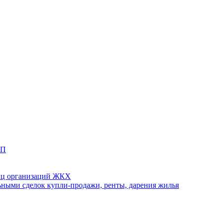
ТП
иц организаций ЖКХ
ными сделок купли-продажи, ренты, дарения жилья