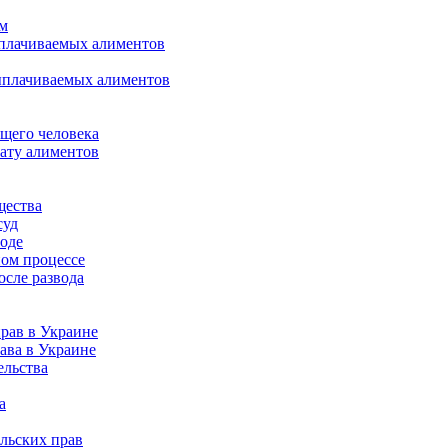
ом
ыплачиваемых алиментов
ыплачиваемых алиментов
щего человека
лату алиментов
щества
суд
воде
ном процессе
осле развода
рав в Украине
ава в Украине
ельства
а
льских прав