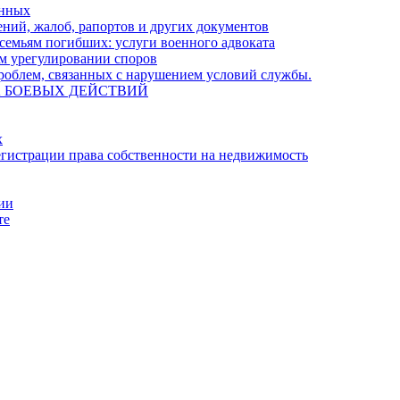
енных
ний, жалоб, рапортов и других документов
семьям погибших: услуги военного адвоката
м урегулировании споров
облем, связанных с нарушением условий службы.
А БОЕВЫХ ДЕЙСТВИЙ
х
гистрации права собственности на недвижимость
ции
те