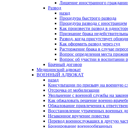
Лишение иностранного гражданин
Развод
назад
Процедура быстрого развода
Процедура развода с иностранцем
Как произвести развод в односто
Признание брака недействительн
Развод, когда присутствует обоюдн
Как оформить развод через суд
Расторжение брака в случае перес
Вопрос определения места прожив
Вопрос об участии в воспитании 
Брачный договор
Медицинский адвокат
ВОЕННЫЙ АДВОКАТ
назад
Консультации по призыву на военную с
Отсрочка от мобилизации
Увольнение с военной службы на закон
Как обжаловать решение военно-врачеб
Обжалование привлечения к ответстве
Восстановление утраченных военных д
Незаконное вручение повестки
Перевод военнослужащих в другую час
Бронирование военнообязанных