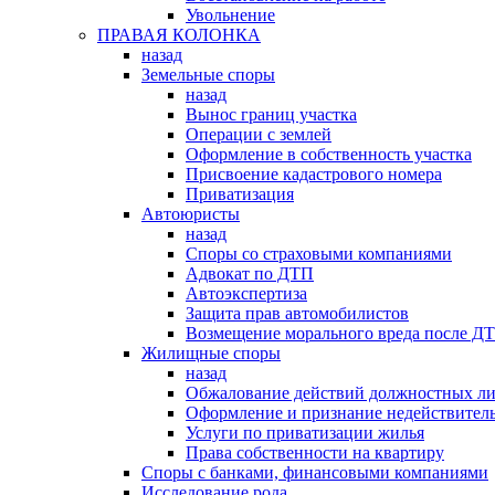
Увольнение
ПРАВАЯ КОЛОНКА
назад
Земельные споры
назад
Вынос границ участка
Операции с землей
Оформление в собственность участка
Присвоение кадастрового номера
Приватизация
Автоюристы
назад
Споры со страховыми компаниями
Адвокат по ДТП
Автоэкспертиза
Защита прав автомобилистов
Возмещение морального вреда после Д
Жилищные споры
назад
Обжалование действий должностных л
Оформление и признание недействитель
Услуги по приватизации жилья
Права собственности на квартиру
Cпоры с банками, финансовыми компаниями
Исследование рода