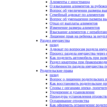
Алименты с иностранца
О взыскании алиментов за рубеж
Вопрос об увеличении размера в
Семейный адвокат по алиментам
Вопрос об уменьшении размера в
Отказ от выплаты алиментов
Изменение размера алиментов
Взыскание алиментов с неработаю
Лишение прав на ребенка за неуп
Раздел имущества
назад
Адвокат по вопросам раздела иму
Процесс раздела имущества через 
Как поделить автомобиль при раз
Раздел квартиры при бракоразвод
Особенности раздела имущества п
Родительские права
назад
Вопрос о лишении родительских п
Как восстановить родительские пр
Споры с органами опеки, попечит
Удочерение и усыновление
Процедура установления отцовств
Оспаривание отцовства
Как оформить ограничение родите