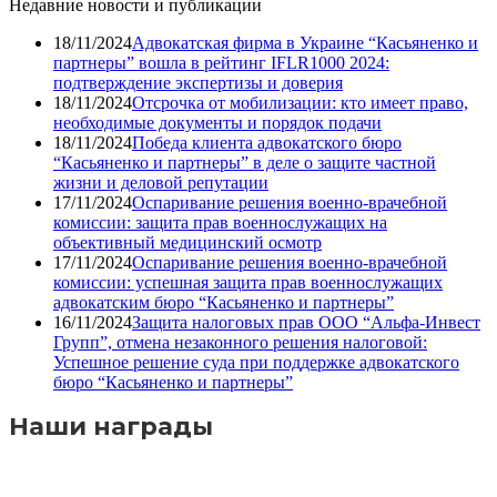
Недавние новости и публикации
18/11/2024
Адвокатская фирма в Украине “Касьяненко и
партнеры” вошла в рейтинг IFLR1000 2024:
подтверждение экспертизы и доверия
18/11/2024
Отсрочка от мобилизации: кто имеет право,
необходимые документы и порядок подачи
18/11/2024
Победа клиента адвокатского бюро
“Касьяненко и партнеры” в деле о защите частной
жизни и деловой репутации
17/11/2024
Оспаривание решения военно-врачебной
комиссии: защита прав военнослужащих на
объективный медицинский осмотр
17/11/2024
Оспаривание решения военно-врачебной
комиссии: успешная защита прав военнослужащих
адвокатским бюро “Касьяненко и партнеры”
16/11/2024
Защита налоговых прав ООО “Альфа-Инвест
Групп”, отмена незаконного решения налоговой:
Успешное решение суда при поддержке адвокатского
бюро “Касьяненко и партнеры”
Наши награды