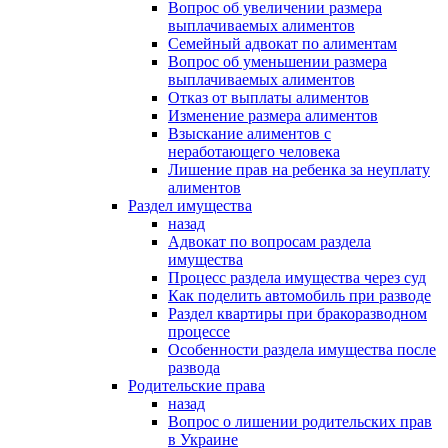
Вопрос об увеличении размера
выплачиваемых алиментов
Семейный адвокат по алиментам
Вопрос об уменьшении размера
выплачиваемых алиментов
Отказ от выплаты алиментов
Изменение размера алиментов
Взыскание алиментов с
неработающего человека
Лишение прав на ребенка за неуплату
алиментов
Раздел имущества
назад
Адвокат по вопросам раздела
имущества
Процесс раздела имущества через суд
Как поделить автомобиль при разводе
Раздел квартиры при бракоразводном
процессе
Особенности раздела имущества после
развода
Родительские права
назад
Вопрос о лишении родительских прав
в Украине