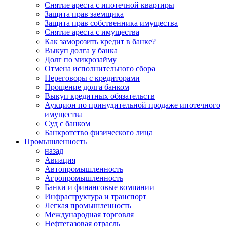
Снятие ареста с ипотечной квартиры
Защита прав заемщика
Защита прав собственника имущества
Снятие ареста с имущества
Как заморозить кредит в банке?
Выкуп долга у банка
Долг по микрозайму
Отмена исполнительного сбора
Переговоры с кредиторами
Прощение долга банком
Выкуп кредитных обязательств
Аукцион по принудительной продаже ипотечного
имущества
Суд с банком
Банкротство физического лица
Промышленность
назад
Авиация
Автопромышленность
Агропромышленность
Банки и финансовые компании
Инфраструктура и транспорт
Легкая промышленность
Международная торговля
Нефтегазовая отрасль