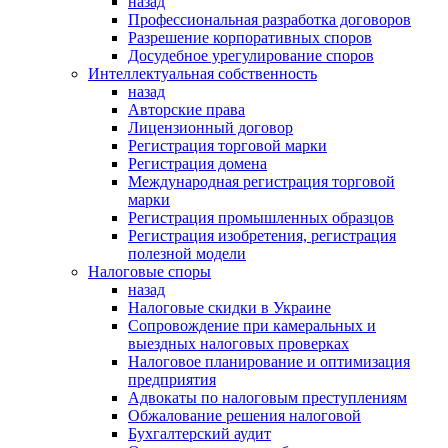
назад
Профессиональная разработка договоров
Разрешение корпоративных споров
Досудебное урегулирование споров
Интеллектуальная собственность
назад
Авторские права
Лицензионный договор
Регистрация торговой марки
Регистрация домена
Международная регистрация торговой
марки
Регистрация промышленных образцов
Регистрация изобретения, регистрация
полезной модели
Налоговые споры
назад
Налоговые скидки в Украине
Сопровождение при камеральных и
выездных налоговых проверках
Налоговое планирование и оптимизация
предприятия
Адвокаты по налоговым преступлениям
Обжалование решения налоговой
Бухгалтерский аудит