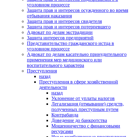
уголовном процессе
Защита прав и интересов осужденного во время
отбывания наказания
Защита прав и интересов свидетеля
Защита прав и интересов потерпевшего
Адвокат по делам экстрадиции
Защита интересов предприятий
Представительство гражданского истца в
уголовном процессе
Адвокат по делам касательно принудительного
применения мер медицинского или
воспитательного характера
Преступления
назад
Преступления в сфере хозяйственной
деятельности
назад
Уклонение от уплаты налогов
Легализация (отмывание) средств,
полученных преступным путем
Контрабанда
Доведение до банкротства
Мошенничество с финансовыми
ресурсами
Иные хозяйственные преступления