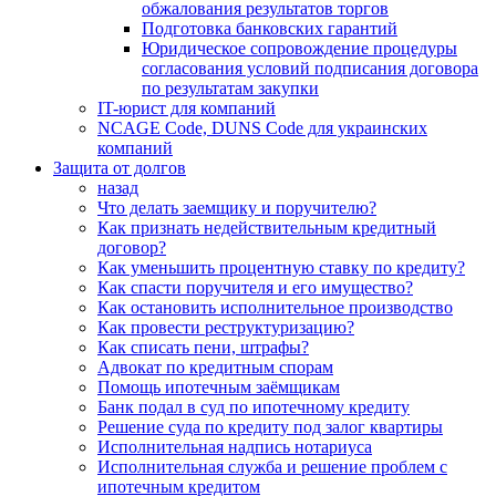
обжалования результатов торгов
Подготовка банковских гарантий
Юридическое сопровождение процедуры
согласования условий подписания договора
по результатам закупки
IT-юрист для компаний
NCAGE Code, DUNS Code для украинских
компаний
Защита от долгов
назад
Что делать заемщику и поручителю?
Как признать недействительным кредитный
договор?
Как уменьшить процентную ставку по кредиту?
Как спасти поручителя и его имущество?
Как остановить исполнительное производство
Как провести реструктуризацию?
Как списать пени, штрафы?
Адвокат по кредитным спорам
Помощь ипотечным заёмщикам
Банк подал в суд по ипотечному кредиту
Решение суда по кредиту под залог квартиры
Исполнительная надпись нотариуса
Исполнительная служба и решение проблем с
ипотечным кредитом