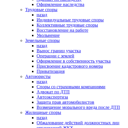
Оформление наследства
Трудовые споры
назад
Индивидуальные трудовые споры
Коллективные трудовые споры
Восстановление на работе
Увольнение
Земельные споры
назад
Вынос границ участка
Операции с землей
Оформление в собственность участка
Присвоение кадастрового номера
Приватизация
Автоюристы
назад
Споры со страховыми компаниями
Адвокат по ДТП
Автоэкспертиза
Защита прав автомобилистов
Возмещение морального вреда после ДТП
Жилищные споры
назад
Обжалование действий должностных лиц
организаций ЖКХ