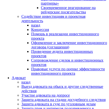
партнеры»
Своевременное реагирование на
рейдерские посягательства
Содействие инвестициям и проектная
деятельность
назад
Концессия
Помощь в реализации инвестиционного
проекта
Оформление и заключение инвестиционного
договора (соглашения)
Проведение аудита инвестиционных
проектов
Сопровождение сделок и инвестиционных
проектов
Правовые услуги по оценке эффективности
инвестиционного проекта
Адвокат
назад
Выезд адвоката на обыск и другие следственные
действия
Участие адвоката на допросе
Защита адвоката на стадии досудебного следствия
Защита адвоката в суде по уголовным делам
Защита прав и интересов подозреваемого в