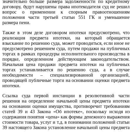
значительно больше размера задолженности по кредитному
договору, будут нарушены права ипотекодателя суд не решил
вопрос о применении к спорным правоотношениям
положения части третьей статьи 551 ГК и уменьшение
размера пени.
Также в этом деле договором ипотеки предусмотрено, что
реализация предмета ипотеки, на который обращается
взыскание по решению суда, может проводиться, если иное не
предусмотрено решением суда, путем продажи на публичных
торгах в рамках процедуры исполнительного производства в
порядке, определенном действующим законодательством.
Начальная цена продажи предмета ипотеки на публичных
торгах устанавливается по решению суда, а в случае
необходимости – специализированной организацией,
проводящей публичные торги на основании оценки предмета
ипотеки.
Ссылка суда первой инстанции в резолютивной части
решения на определение начальной цены предмета ипотеки
на основании оценки имущества, противоречит требованиям
статей 39 и 43 Закона «Об ипотеке», поскольку исходя из
содержания понятия «цена» как формы денежного выражения
стоимости товара, услуг и т.д. в понимании положений статьи
39 настоящего Закона установление начальной цены предмета