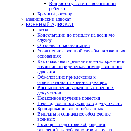
Вопрос об участии в воспитании
ребенка
Брачный договор
Медицинский адвокат
ВОЕННЫЙ АДВОКАТ
назад
Консультации по призыву на военную
службу
Отсрочка от мобилизации
Увольнение с военной службы на законных
основаниях
Как обжаловать решение военно-врачебной
комиссии: юридическая помощь военного
адвоката
Обжалование привлечения к
ответственности военнослужащих
Восстановление утраченных военных
документов
Незаконное вручение повестки
Перевод военнослужащих в другую часть
Бронирование военнообязанных
Выплаты и социальное обеспечение
военных
Помощь в подготовке обращений,
заявлений, жалоб, рапортов и других