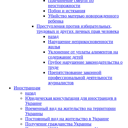
Причинение смерти по
неосторожности
Побои и истязания
Убийство матерью новорожденного
ребенка
Преступления против избирательных,
трудовых и других личных прав человека
назад
Нарушение неприкосновенности
жилья
Уклонение от уплаты алиментов на
содержание детей
Грубое нарушение законодательства о
труде
Препятствование законной
профессиональной деятельности
журналистов
Иностранцам
назад
Юридическая консультация для иностранцев в
Украине
Временный вид на жительство на территории
Украины
Постоянный вид на жительство в Украине
Получение гражданства Украины