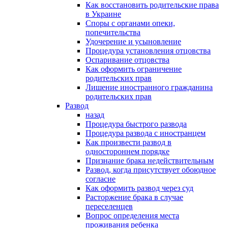
Как восстановить родительские права
в Украине
Споры с органами опеки,
попечительства
Удочерение и усыновление
Процедура установления отцовства
Оспаривание отцовства
Как оформить ограничение
родительских прав
Лишение иностранного гражданина
родительских прав
Развод
назад
Процедура быстрого развода
Процедура развода с иностранцем
Как произвести развод в
одностороннем порядке
Признание брака недействительным
Развод, когда присутствует обоюдное
согласие
Как оформить развод через суд
Расторжение брака в случае
переселенцев
Вопрос определения места
проживания ребенка