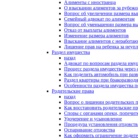
Алименты с иностранца
О взыскании алиментов за рубеж
Вопрос об увеличении размера в
Семейный адвокат по алиментам
Вопрос об уменьшении размера в
Отказ от выплаты алиментов
Изменение размера алиментов
Взыскание алиментов с неработаю
Лишение прав на ребенка за неуп
Раздел имущества
назад
Адвокат по вопросам раздела иму
Процесс раздела имущества через 
Как поделить автомобиль при раз
Раздел квартиры при бракоразвод
Особенности раздела имущества п
Родительские права
назад
Вопрос о лишении родительских п
Как восстановить родительские пр
Споры с органами опеки, попечит
Удочерение и усыновление
Процедура установления отцовств
Оспаривание отцовства
Как оформить ограничение родите