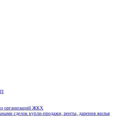
ТП
иц организаций ЖКХ
ными сделок купли-продажи, ренты, дарения жилья