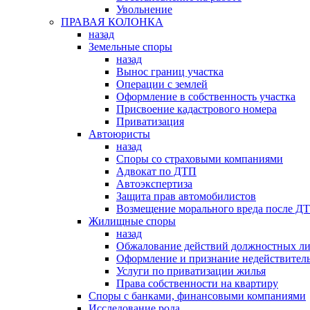
Увольнение
ПРАВАЯ КОЛОНКА
назад
Земельные споры
назад
Вынос границ участка
Операции с землей
Оформление в собственность участка
Присвоение кадастрового номера
Приватизация
Автоюристы
назад
Споры со страховыми компаниями
Адвокат по ДТП
Автоэкспертиза
Защита прав автомобилистов
Возмещение морального вреда после Д
Жилищные споры
назад
Обжалование действий должностных л
Оформление и признание недействитель
Услуги по приватизации жилья
Права собственности на квартиру
Cпоры с банками, финансовыми компаниями
Исследование рода