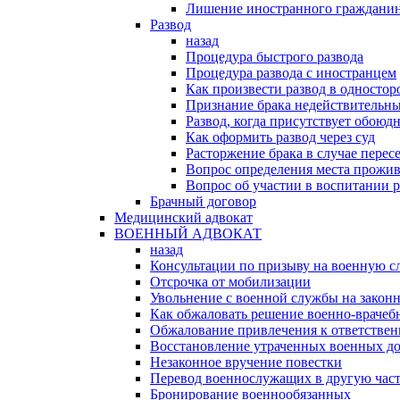
Лишение иностранного гражданин
Развод
назад
Процедура быстрого развода
Процедура развода с иностранцем
Как произвести развод в односто
Признание брака недействительн
Развод, когда присутствует обоюдн
Как оформить развод через суд
Расторжение брака в случае перес
Вопрос определения места прожив
Вопрос об участии в воспитании 
Брачный договор
Медицинский адвокат
ВОЕННЫЙ АДВОКАТ
назад
Консультации по призыву на военную с
Отсрочка от мобилизации
Увольнение с военной службы на закон
Как обжаловать решение военно-врачеб
Обжалование привлечения к ответстве
Восстановление утраченных военных д
Незаконное вручение повестки
Перевод военнослужащих в другую час
Бронирование военнообязанных