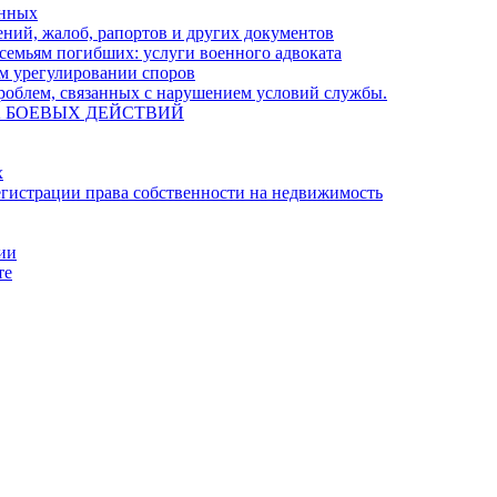
енных
ний, жалоб, рапортов и других документов
семьям погибших: услуги военного адвоката
м урегулировании споров
облем, связанных с нарушением условий службы.
А БОЕВЫХ ДЕЙСТВИЙ
х
гистрации права собственности на недвижимость
ции
те