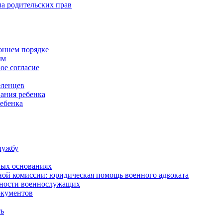
а родительских прав
роннем порядке
ым
ое согласие
еленцев
ания ребенка
ребенка
лужбу
ных основаниях
ной комиссии: юридическая помощь военного адвоката
нности военнослужащих
окументов
ть