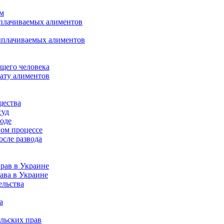
ом
ыплачиваемых алиментов
ыплачиваемых алиментов
щего человека
лату алиментов
щества
суд
воде
ном процессе
осле развода
рав в Украине
ава в Украине
ельства
а
льских прав