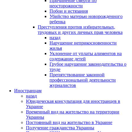
Причинение смерти по
неосторожности
Побои и истязания
Убийство матерью новорожденного
ребенка
Преступления против избирательных,
трудовых и других личных прав человека
назад
Нарушение неприкосновенности
жилья
Уклонение от уплаты алиментов на
содержание детей
Грубое нарушение законодательства о
труде
Препятствование законной
профессиональной деятельности
журналистов
Иностранцам
назад
Юридическая консультация для иностранцев в
Украине
Временный вид на жительство на территории
Украины
Постоянный вид на жительство в Украине
Получение гражданства Украины