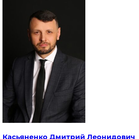
Касьяненко Дмитрий Леонидович