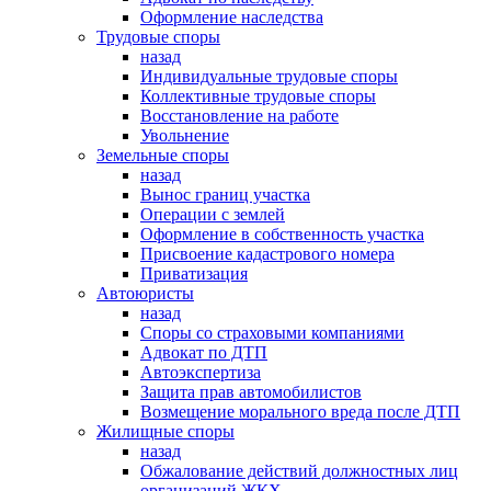
Оформление наследства
Трудовые споры
назад
Индивидуальные трудовые споры
Коллективные трудовые споры
Восстановление на работе
Увольнение
Земельные споры
назад
Вынос границ участка
Операции с землей
Оформление в собственность участка
Присвоение кадастрового номера
Приватизация
Автоюристы
назад
Споры со страховыми компаниями
Адвокат по ДТП
Автоэкспертиза
Защита прав автомобилистов
Возмещение морального вреда после ДТП
Жилищные споры
назад
Обжалование действий должностных лиц
организаций ЖКХ