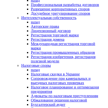
назад
Профессиональная разработка договоров
Разрешение корпоративных споров
Досудебное урегулирование споров
Интеллектуальная собственность
назад
Авторские права
Лицензионный договор
Регистрация торговой марки
Регистрация домена
Международная регистрация торговой
марки
Регистрация промышленных образцов
Регистрация изобретения, регистрация
полезной модели
Налоговые споры
назад
Налоговые скидки в Украине
Сопровождение при камеральных и
выездных налоговых проверках
Налоговое планирование и оптимизация
предприятия
Адвокаты по налоговым преступлениям
Обжалование решения налоговой
Бухгалтерский аудит