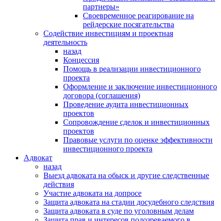
партнеры»
Своевременное реагирование на
рейдерские посягательства
Содействие инвестициям и проектная
деятельность
назад
Концессия
Помощь в реализации инвестиционного
проекта
Оформление и заключение инвестиционного
договора (соглашения)
Проведение аудита инвестиционных
проектов
Сопровождение сделок и инвестиционных
проектов
Правовые услуги по оценке эффективности
инвестиционного проекта
Адвокат
назад
Выезд адвоката на обыск и другие следственные
действия
Участие адвоката на допросе
Защита адвоката на стадии досудебного следствия
Защита адвоката в суде по уголовным делам
Защита прав и интересов подозреваемого в