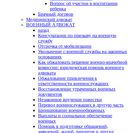
Вопрос об участии в воспитании
ребенка
Брачный договор
Медицинский адвокат
ВОЕННЫЙ АДВОКАТ
назад
Консультации по призыву на военную
службу
Отсрочка от мобилизации
Увольнение с военной службы на законных
основаниях
Как обжаловать решение военно-врачебной
комиссии: юридическая помощь военного
адвоката
Обжалование привлечения к
ответственности военнослужащих
Восстановление утраченных военных
документов
Незаконное вручение повестки
Перевод военнослужащих в другую часть
Бронирование военнообязанных
Выплаты и социальное обеспечение
военных
Помощь в подготовке обращений,
заявлений, жалоб, рапортов и других