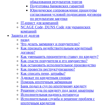
обжалования результатов торгов
Подготовка банковских гарантий
Юридическое сопровождение процедуры
согласования условий подписания договора
по результатам закупки
IT-юрист для компаний
NCAGE Code, DUNS Code для украинских
компаний
Защита от долгов
назад
Что делать заемщику и поручителю?
Как признать недействительным кредитный
договор?
Как уменьшить процентную ставку по кредиту?
Как спасти поручителя и его имущество?
Как остановить исполнительное производство
Как провести реструктуризацию?
Как списать пени, штрафы?
Адвокат по кредитным спорам
Помощь ипотечным заёмщикам
Банк подал в суд по ипотечному кредиту
Решение суда по кредиту под залог квартиры
Исполнительная надпись нотариуса
Исполнительная служба и решение проблем с
ипотечным кредитом