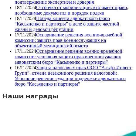
подтверждение экспертизы и доверия
18/11/2024
Отсрочка от мобилизации: кто имеет право,
необходимые документы и порядок подачи
18/11/2024
Победа клиента адвокатского бюро
“Касьяненко и партнеры” в деле о защите частной
жизни и деловой репутации
17/11/2024
Оспаривание решения военно-врачебной
комиссии: защита прав военнослужащих на
объективный медицинский осмотр
17/11/2024
Оспаривание решения военно-врачебной
комиссии: успешная защита прав военнослужащих
адвокатским бюро “Касьяненко и партнеры”
16/11/2024
Защита налоговых прав ООО “Альфа-Инвест
Групп”, отмена незаконного решения налоговой:
Успешное решение суда при поддержке адвокатского
бюро “Касьяненко и партнеры”
Наши награды