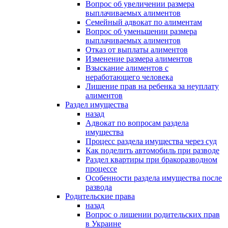
Вопрос об увеличении размера
выплачиваемых алиментов
Семейный адвокат по алиментам
Вопрос об уменьшении размера
выплачиваемых алиментов
Отказ от выплаты алиментов
Изменение размера алиментов
Взыскание алиментов с
неработающего человека
Лишение прав на ребенка за неуплату
алиментов
Раздел имущества
назад
Адвокат по вопросам раздела
имущества
Процесс раздела имущества через суд
Как поделить автомобиль при разводе
Раздел квартиры при бракоразводном
процессе
Особенности раздела имущества после
развода
Родительские права
назад
Вопрос о лишении родительских прав
в Украине