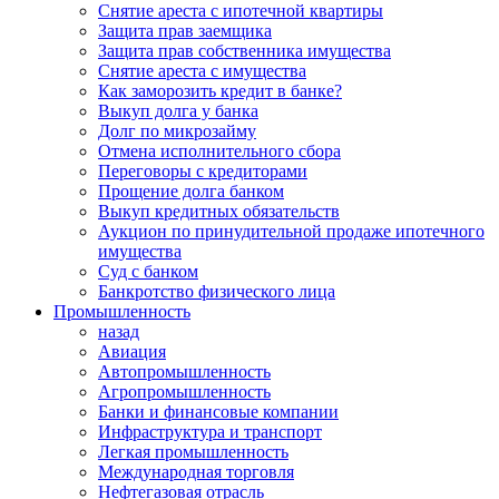
Снятие ареста с ипотечной квартиры
Защита прав заемщика
Защита прав собственника имущества
Снятие ареста с имущества
Как заморозить кредит в банке?
Выкуп долга у банка
Долг по микрозайму
Отмена исполнительного сбора
Переговоры с кредиторами
Прощение долга банком
Выкуп кредитных обязательств
Аукцион по принудительной продаже ипотечного
имущества
Суд с банком
Банкротство физического лица
Промышленность
назад
Авиация
Автопромышленность
Агропромышленность
Банки и финансовые компании
Инфраструктура и транспорт
Легкая промышленность
Международная торговля
Нефтегазовая отрасль