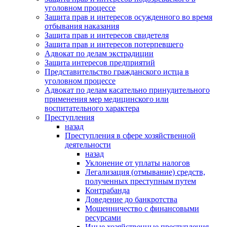
уголовном процессе
Защита прав и интересов осужденного во время
отбывания наказания
Защита прав и интересов свидетеля
Защита прав и интересов потерпевшего
Адвокат по делам экстрадиции
Защита интересов предприятий
Представительство гражданского истца в
уголовном процессе
Адвокат по делам касательно принудительного
применения мер медицинского или
воспитательного характера
Преступления
назад
Преступления в сфере хозяйственной
деятельности
назад
Уклонение от уплаты налогов
Легализация (отмывание) средств,
полученных преступным путем
Контрабанда
Доведение до банкротства
Мошенничество с финансовыми
ресурсами
Иные хозяйственные преступления