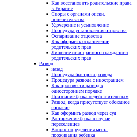
Как восстановить родительские права
в Украине
Споры с органами опеки,
попечительства
Удочерение и усыновление
Процедура установления отцовства
Оспаривание отцовства
Как оформить ограничение
родительских прав
Лишение иностранного гражданина
родительских прав
Развод
назад
Процедура быстрого развода
Процедура развода с иностранцем
Как произвести развод в
одностороннем порядке
Признание брака недействительным
Развод, когда присутствует обоюдное
согласие
Как оформить развод через суд
Расторжение брака в случае
переселенцев
Вопрос определения места
проживания ребенка