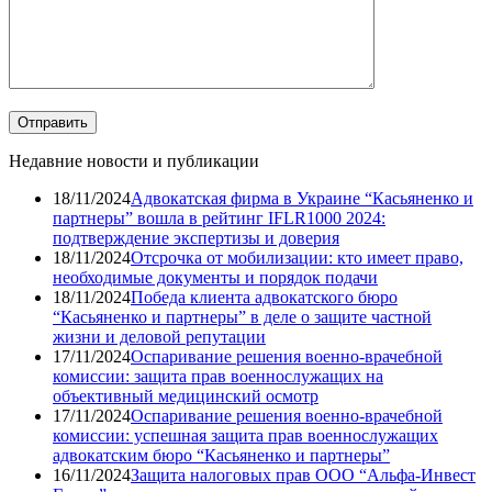
Недавние новости и публикации
18/11/2024
Адвокатская фирма в Украине “Касьяненко и
партнеры” вошла в рейтинг IFLR1000 2024:
подтверждение экспертизы и доверия
18/11/2024
Отсрочка от мобилизации: кто имеет право,
необходимые документы и порядок подачи
18/11/2024
Победа клиента адвокатского бюро
“Касьяненко и партнеры” в деле о защите частной
жизни и деловой репутации
17/11/2024
Оспаривание решения военно-врачебной
комиссии: защита прав военнослужащих на
объективный медицинский осмотр
17/11/2024
Оспаривание решения военно-врачебной
комиссии: успешная защита прав военнослужащих
адвокатским бюро “Касьяненко и партнеры”
16/11/2024
Защита налоговых прав ООО “Альфа-Инвест