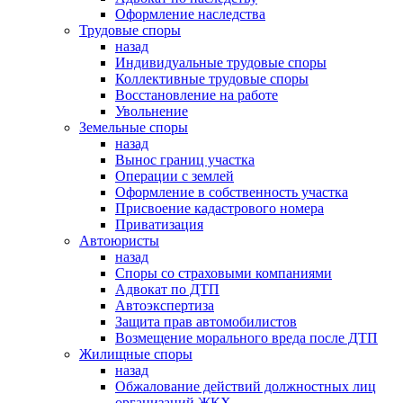
Оформление наследства
Трудовые споры
назад
Индивидуальные трудовые споры
Коллективные трудовые споры
Восстановление на работе
Увольнение
Земельные споры
назад
Вынос границ участка
Операции с землей
Оформление в собственность участка
Присвоение кадастрового номера
Приватизация
Автоюристы
назад
Споры со страховыми компаниями
Адвокат по ДТП
Автоэкспертиза
Защита прав автомобилистов
Возмещение морального вреда после ДТП
Жилищные споры
назад
Обжалование действий должностных лиц
организаций ЖКХ