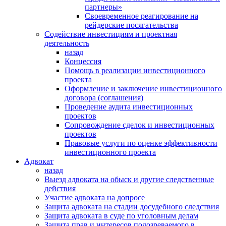
партнеры»
Своевременное реагирование на
рейдерские посягательства
Содействие инвестициям и проектная
деятельность
назад
Концессия
Помощь в реализации инвестиционного
проекта
Оформление и заключение инвестиционного
договора (соглашения)
Проведение аудита инвестиционных
проектов
Сопровождение сделок и инвестиционных
проектов
Правовые услуги по оценке эффективности
инвестиционного проекта
Адвокат
назад
Выезд адвоката на обыск и другие следственные
действия
Участие адвоката на допросе
Защита адвоката на стадии досудебного следствия
Защита адвоката в суде по уголовным делам
Защита прав и интересов подозреваемого в