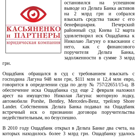
остановился на успешном
выводе из Дельта Банка активов
на 2 млрд грн и собрался
взыскать средства также с его
бенефициария. Печерский
районный суд Киева 12 марта
удовлетворил иск Ощадбанка к
Николаю Лагуну о взыскании с
него, как с финансового
поручителя Дельта Банка,
задолженности в сумме 3 млрд
грн.
Ощадбанк обращался в суд с требованием взыскать с
господина Лагуна 948 млн грн, $111 млн и 12,4 млн евро,
говорится в определении суда по делу № 757/22651/15-ц. В
обеспечение иска Ощадбанка суд еще 2 февраля наложил
арест на имущество Николая Лагуна: моторную лодку,
автомобили Porshe, Bentley, Mercedes-Benz, трейлер Shore
Lander. Собственник Дельта Банка подавал на Ощадбанк
встречный иск о признании договора поручительства
недействительным, но безуспешно.
В 2010 году Ощадбанк открыл в Дельта Банке два счета, на
которых находилось более 3 млрд грн. Ощадбанку удалось