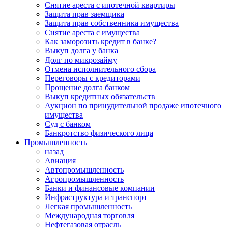
Снятие ареста с ипотечной квартиры
Защита прав заемщика
Защита прав собственника имущества
Снятие ареста с имущества
Как заморозить кредит в банке?
Выкуп долга у банка
Долг по микрозайму
Отмена исполнительного сбора
Переговоры с кредиторами
Прощение долга банком
Выкуп кредитных обязательств
Аукцион по принудительной продаже ипотечного
имущества
Суд с банком
Банкротство физического лица
Промышленность
назад
Авиация
Автопромышленность
Агропромышленность
Банки и финансовые компании
Инфраструктура и транспорт
Легкая промышленность
Международная торговля
Нефтегазовая отрасль