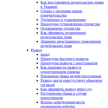
Как восстановить родительские права
в Украине
Споры с органами опеки,
попечительства
Удочерение и усыновление
Процедура установления отцовства
Оспаривание отцовства
Как оформить ограничение
родительских прав
Лишение иностранного гражданина
родительских прав
Развод
назад
Процедура быстрого развода
Процедура развода с иностранцем
Как произвести развод в
одностороннем порядке
Признание брака недействительным
Развод, когда присутствует обоюдное
согласие
Как оформить развод через суд
Расторжение брака в случае
переселенцев
Вопрос определения места
проживания ребенка