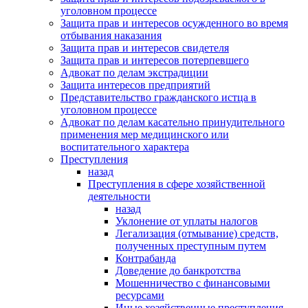
уголовном процессе
Защита прав и интересов осужденного во время
отбывания наказания
Защита прав и интересов свидетеля
Защита прав и интересов потерпевшего
Адвокат по делам экстрадиции
Защита интересов предприятий
Представительство гражданского истца в
уголовном процессе
Адвокат по делам касательно принудительного
применения мер медицинского или
воспитательного характера
Преступления
назад
Преступления в сфере хозяйственной
деятельности
назад
Уклонение от уплаты налогов
Легализация (отмывание) средств,
полученных преступным путем
Контрабанда
Доведение до банкротства
Мошенничество с финансовыми
ресурсами
Иные хозяйственные преступления