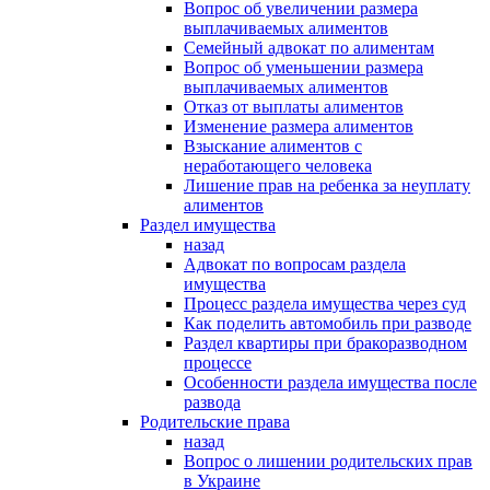
Вопрос об увеличении размера
выплачиваемых алиментов
Семейный адвокат по алиментам
Вопрос об уменьшении размера
выплачиваемых алиментов
Отказ от выплаты алиментов
Изменение размера алиментов
Взыскание алиментов с
неработающего человека
Лишение прав на ребенка за неуплату
алиментов
Раздел имущества
назад
Адвокат по вопросам раздела
имущества
Процесс раздела имущества через суд
Как поделить автомобиль при разводе
Раздел квартиры при бракоразводном
процессе
Особенности раздела имущества после
развода
Родительские права
назад
Вопрос о лишении родительских прав
в Украине