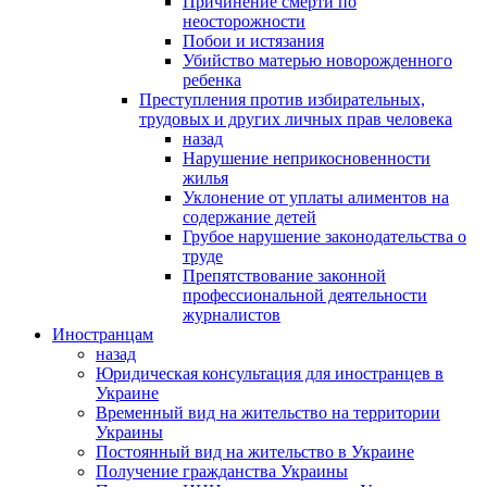
Причинение смерти по
неосторожности
Побои и истязания
Убийство матерью новорожденного
ребенка
Преступления против избирательных,
трудовых и других личных прав человека
назад
Нарушение неприкосновенности
жилья
Уклонение от уплаты алиментов на
содержание детей
Грубое нарушение законодательства о
труде
Препятствование законной
профессиональной деятельности
журналистов
Иностранцам
назад
Юридическая консультация для иностранцев в
Украине
Временный вид на жительство на территории
Украины
Постоянный вид на жительство в Украине
Получение гражданства Украины