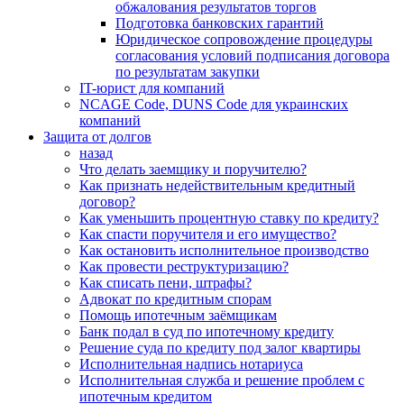
обжалования результатов торгов
Подготовка банковских гарантий
Юридическое сопровождение процедуры
согласования условий подписания договора
по результатам закупки
IT-юрист для компаний
NCAGE Code, DUNS Code для украинских
компаний
Защита от долгов
назад
Что делать заемщику и поручителю?
Как признать недействительным кредитный
договор?
Как уменьшить процентную ставку по кредиту?
Как спасти поручителя и его имущество?
Как остановить исполнительное производство
Как провести реструктуризацию?
Как списать пени, штрафы?
Адвокат по кредитным спорам
Помощь ипотечным заёмщикам
Банк подал в суд по ипотечному кредиту
Решение суда по кредиту под залог квартиры
Исполнительная надпись нотариуса
Исполнительная служба и решение проблем с
ипотечным кредитом