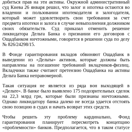
добиться прав на эти активы. Окружной административный
суд Киева 26 января решил, что залог и ипотека остаются во
владении и пользовании ипотекодателя и залогодателя,
который может удовлетворить свои требования за счет
предмета ипотеки и залога в случае невыполнения должником
своих обязательств. Суд приказал отменить решение
ликвидатора Дельта Банка о признании его договоров с
Ощадбанком ничтожными, говорится в решении суда по делу
№ 826/24298/15.
В Фонде гарантирования вкладов обвиняют Ощадбанк в
выведении из «Дельты» активов, которые должны быть
направлены на погашение требований вкладчиков-физлиц.
Вкладчики также считают претензию Ощадбанка на активы
Дельта Банка неправомерной.
Такая ситуация не является из ряда вон выходящей в
«Дельте». В банке было выявлено 175 подозрительных сделок
на 22,3 млрд грн, которые были признаны ничтожными.
Однако ликвидатору банка далеко не всегда удается отстоять
свою позицию в судах и начать возврат этих средств.
Чтобы решить эту проблему кардинально, Фонд
гарантирования планирует пересмотреть концепцию
«проблемности» банков. Предполагается, что в таком статусе