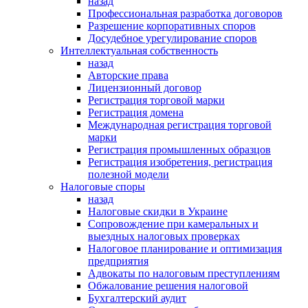
назад
Профессиональная разработка договоров
Разрешение корпоративных споров
Досудебное урегулирование споров
Интеллектуальная собственность
назад
Авторские права
Лицензионный договор
Регистрация торговой марки
Регистрация домена
Международная регистрация торговой
марки
Регистрация промышленных образцов
Регистрация изобретения, регистрация
полезной модели
Налоговые споры
назад
Налоговые скидки в Украине
Сопровождение при камеральных и
выездных налоговых проверках
Налоговое планирование и оптимизация
предприятия
Адвокаты по налоговым преступлениям
Обжалование решения налоговой
Бухгалтерский аудит