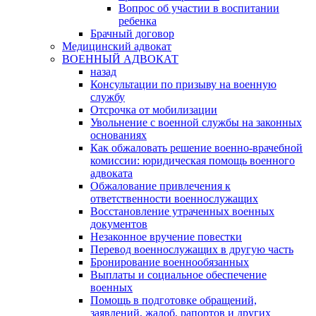
Вопрос об участии в воспитании
ребенка
Брачный договор
Медицинский адвокат
ВОЕННЫЙ АДВОКАТ
назад
Консультации по призыву на военную
службу
Отсрочка от мобилизации
Увольнение с военной службы на законных
основаниях
Как обжаловать решение военно-врачебной
комиссии: юридическая помощь военного
адвоката
Обжалование привлечения к
ответственности военнослужащих
Восстановление утраченных военных
документов
Незаконное вручение повестки
Перевод военнослужащих в другую часть
Бронирование военнообязанных
Выплаты и социальное обеспечение
военных
Помощь в подготовке обращений,
заявлений, жалоб, рапортов и других