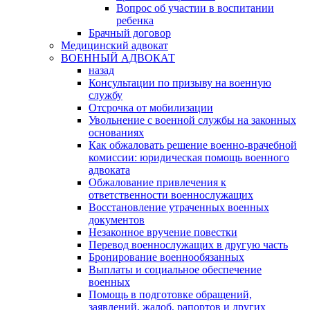
Вопрос об участии в воспитании
ребенка
Брачный договор
Медицинский адвокат
ВОЕННЫЙ АДВОКАТ
назад
Консультации по призыву на военную
службу
Отсрочка от мобилизации
Увольнение с военной службы на законных
основаниях
Как обжаловать решение военно-врачебной
комиссии: юридическая помощь военного
адвоката
Обжалование привлечения к
ответственности военнослужащих
Восстановление утраченных военных
документов
Незаконное вручение повестки
Перевод военнослужащих в другую часть
Бронирование военнообязанных
Выплаты и социальное обеспечение
военных
Помощь в подготовке обращений,
заявлений, жалоб, рапортов и других