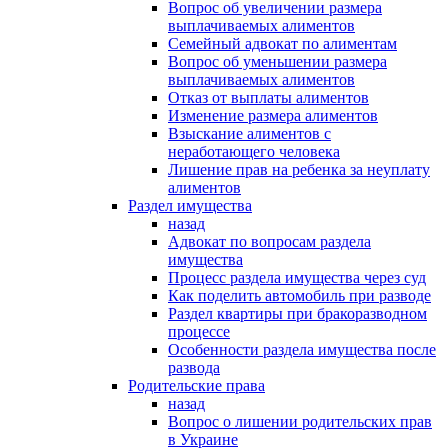
Вопрос об увеличении размера
выплачиваемых алиментов
Семейный адвокат по алиментам
Вопрос об уменьшении размера
выплачиваемых алиментов
Отказ от выплаты алиментов
Изменение размера алиментов
Взыскание алиментов с
неработающего человека
Лишение прав на ребенка за неуплату
алиментов
Раздел имущества
назад
Адвокат по вопросам раздела
имущества
Процесс раздела имущества через суд
Как поделить автомобиль при разводе
Раздел квартиры при бракоразводном
процессе
Особенности раздела имущества после
развода
Родительские права
назад
Вопрос о лишении родительских прав
в Украине