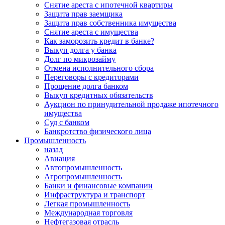
Снятие ареста с ипотечной квартиры
Защита прав заемщика
Защита прав собственника имущества
Снятие ареста с имущества
Как заморозить кредит в банке?
Выкуп долга у банка
Долг по микрозайму
Отмена исполнительного сбора
Переговоры с кредиторами
Прощение долга банком
Выкуп кредитных обязательств
Аукцион по принудительной продаже ипотечного
имущества
Суд с банком
Банкротство физического лица
Промышленность
назад
Авиация
Автопромышленность
Агропромышленность
Банки и финансовые компании
Инфраструктура и транспорт
Легкая промышленность
Международная торговля
Нефтегазовая отрасль