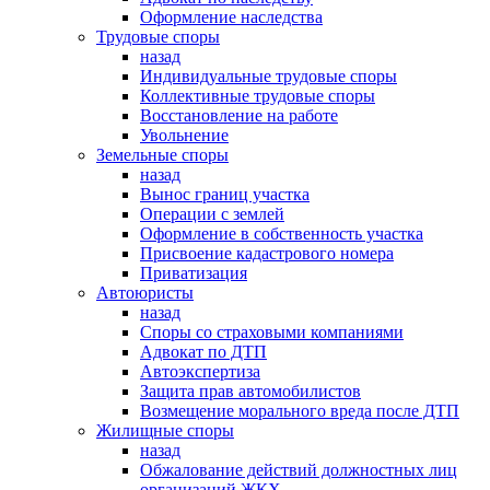
Оформление наследства
Трудовые споры
назад
Индивидуальные трудовые споры
Коллективные трудовые споры
Восстановление на работе
Увольнение
Земельные споры
назад
Вынос границ участка
Операции с землей
Оформление в собственность участка
Присвоение кадастрового номера
Приватизация
Автоюристы
назад
Споры со страховыми компаниями
Адвокат по ДТП
Автоэкспертиза
Защита прав автомобилистов
Возмещение морального вреда после ДТП
Жилищные споры
назад
Обжалование действий должностных лиц
организаций ЖКХ