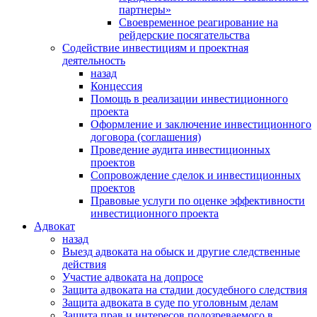
партнеры»
Своевременное реагирование на
рейдерские посягательства
Содействие инвестициям и проектная
деятельность
назад
Концессия
Помощь в реализации инвестиционного
проекта
Оформление и заключение инвестиционного
договора (соглашения)
Проведение аудита инвестиционных
проектов
Сопровождение сделок и инвестиционных
проектов
Правовые услуги по оценке эффективности
инвестиционного проекта
Адвокат
назад
Выезд адвоката на обыск и другие следственные
действия
Участие адвоката на допросе
Защита адвоката на стадии досудебного следствия
Защита адвоката в суде по уголовным делам
Защита прав и интересов подозреваемого в