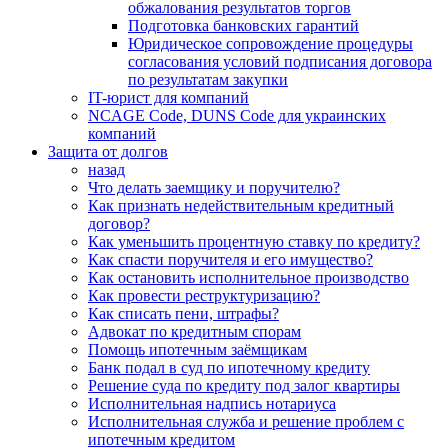
обжалования результатов торгов
Подготовка банковских гарантий
Юридическое сопровождение процедуры
согласования условий подписания договора
по результатам закупки
IT-юрист для компаний
NCAGE Code, DUNS Code для украинских
компаний
Защита от долгов
назад
Что делать заемщику и поручителю?
Как признать недействительным кредитный
договор?
Как уменьшить процентную ставку по кредиту?
Как спасти поручителя и его имущество?
Как остановить исполнительное производство
Как провести реструктуризацию?
Как списать пени, штрафы?
Адвокат по кредитным спорам
Помощь ипотечным заёмщикам
Банк подал в суд по ипотечному кредиту
Решение суда по кредиту под залог квартиры
Исполнительная надпись нотариуса
Исполнительная служба и решение проблем с
ипотечным кредитом