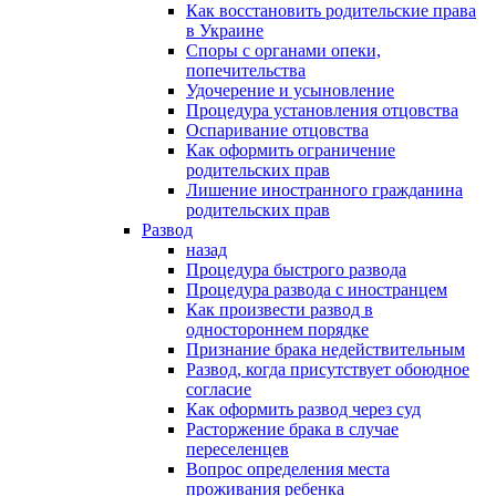
Как восстановить родительские права
в Украине
Споры с органами опеки,
попечительства
Удочерение и усыновление
Процедура установления отцовства
Оспаривание отцовства
Как оформить ограничение
родительских прав
Лишение иностранного гражданина
родительских прав
Развод
назад
Процедура быстрого развода
Процедура развода с иностранцем
Как произвести развод в
одностороннем порядке
Признание брака недействительным
Развод, когда присутствует обоюдное
согласие
Как оформить развод через суд
Расторжение брака в случае
переселенцев
Вопрос определения места
проживания ребенка