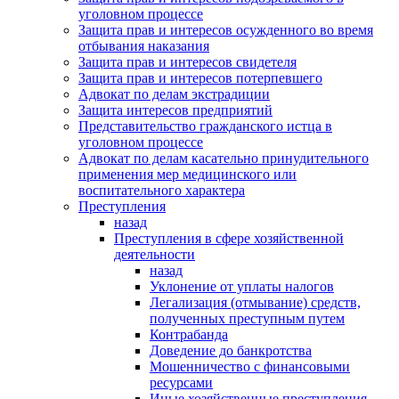
уголовном процессе
Защита прав и интересов осужденного во время
отбывания наказания
Защита прав и интересов свидетеля
Защита прав и интересов потерпевшего
Адвокат по делам экстрадиции
Защита интересов предприятий
Представительство гражданского истца в
уголовном процессе
Адвокат по делам касательно принудительного
применения мер медицинского или
воспитательного характера
Преступления
назад
Преступления в сфере хозяйственной
деятельности
назад
Уклонение от уплаты налогов
Легализация (отмывание) средств,
полученных преступным путем
Контрабанда
Доведение до банкротства
Мошенничество с финансовыми
ресурсами
Иные хозяйственные преступления