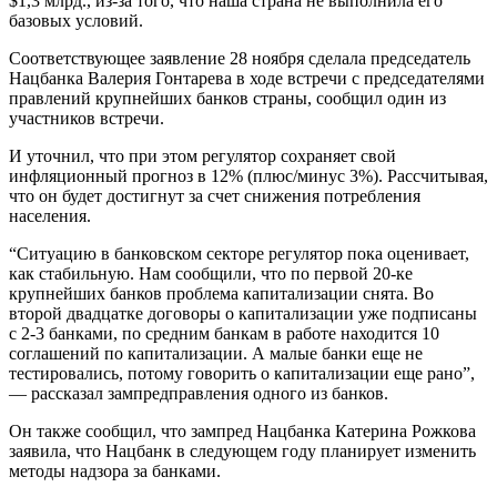
$1,3 млрд., из-за того, что наша страна не выполнила его
базовых условий.
Соответствующее заявление 28 ноября сделала председатель
Нацбанка Валерия Гонтарева в ходе встречи с председателями
правлений крупнейших банков страны, сообщил один из
участников встречи.
И уточнил, что при этом регулятор сохраняет свой
инфляционный прогноз в 12% (плюс/минус 3%). Рассчитывая,
что он будет достигнут за счет снижения потребления
населения.
“Ситуацию в банковском секторе регулятор пока оценивает,
как стабильную. Нам сообщили, что по первой 20-ке
крупнейших банков проблема капитализации снята. Во
второй двадцатке договоры о капитализации уже подписаны
с 2-3 банками, по средним банкам в работе находится 10
соглашений по капитализации. А малые банки еще не
тестировались, потому говорить о капитализации еще рано”,
— рассказал зампредправления одного из банков.
Он также сообщил, что зампред Нацбанка Катерина Рожкова
заявила, что Нацбанк в следующем году планирует изменить
методы надзора за банками.