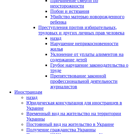
Причинение смерти по
неосторожности
Побои и истязания
Убийство матерью новорожденного
ребенка
Преступления против избирательных,
трудовых и других личных прав человека
назад
Нарушение неприкосновенности
жилья
Уклонение от уплаты алиментов на
содержание детей
Грубое нарушение законодательства о
труде
Препятствование законной
профессиональной деятельности
журналистов
Иностранцам
назад
Юридическая консультация для иностранцев в
Украине
Временный вид на жительство на территории
Украины
Постоянный вид на жительство в Украине
Получение гражданства Украины