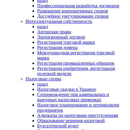
назад
Профессиональная разработка договоров
Разрешение корпоративных споров
Досудебное урегулирование споров
Интеллектуальная собственность
назад
Авторские права
Лицензионный договор
Регистрация торговой марки
Регистрация домена
Международная регистрация торговой
марки
Регистрация промышленных образцов
Регистрация изобретения, регистрация
полезной модели
Налоговые споры
назад
Налоговые скидки в Украине
Сопровождение при камеральных и
выездных налоговых проверках
Налоговое планирование и оптимизация
предприятия
Адвокаты по налоговым преступлениям
Обжалование решения налоговой
Бухгалтерский аудит