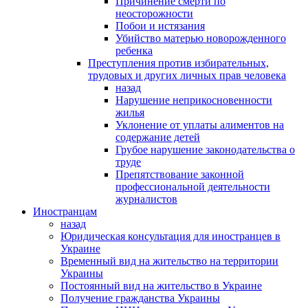
Причинение смерти по
неосторожности
Побои и истязания
Убийство матерью новорожденного
ребенка
Преступления против избирательных,
трудовых и других личных прав человека
назад
Нарушение неприкосновенности
жилья
Уклонение от уплаты алиментов на
содержание детей
Грубое нарушение законодательства о
труде
Препятствование законной
профессиональной деятельности
журналистов
Иностранцам
назад
Юридическая консультация для иностранцев в
Украине
Временный вид на жительство на территории
Украины
Постоянный вид на жительство в Украине
Получение гражданства Украины