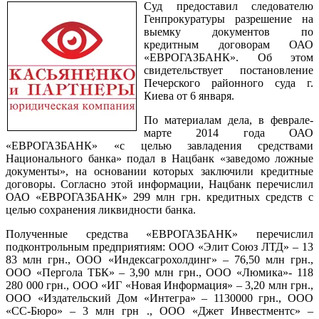
Суд предоставил следователю
Генпрокуратуры разрешение на
выемку документов по
кредитным договорам ОАО
«ЕВРОГАЗБАНК». Об этом
свидетельствует постановление
Печерского районного суда г.
Киева от 6 января.
По материалам дела, в феврале-
марте 2014 года ОАО
«ЕВРОГАЗБАНК» «с целью завладения средствами
Национального банка» подал в Нацбанк «заведомо ложные
документы», на основании которых заключили кредитные
договоры. Согласно этой информации, Нацбанк перечислил
ОАО «ЕВРОГАЗБАНК» 299 млн грн. кредитных средств с
целью сохранения ликвидности банка.
Полученные средства «ЕВРОГАЗБАНК» перечислил
подконтрольным предприятиям: ООО «Элит Союз ЛТД» – 13
83 млн грн., ООО «Индексагрохолдинг» – 76,50 млн грн.,
ООО «Пергола ТБК» – 3,90 млн грн., ООО «Люмика»- 118
280 000 грн., ООО «ИГ «Новая Информация» – 3,20 млн грн.,
ООО «Издательский Дом «Интегра» – 1130000 грн., ООО
«СС-Бюро» – 3 млн грн ., ООО «Джет Инвестментс» –