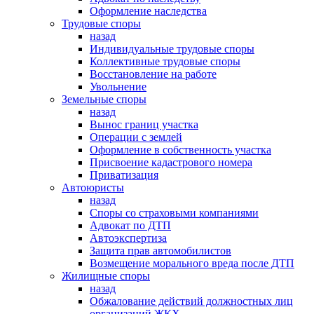
Оформление наследства
Трудовые споры
назад
Индивидуальные трудовые споры
Коллективные трудовые споры
Восстановление на работе
Увольнение
Земельные споры
назад
Вынос границ участка
Операции с землей
Оформление в собственность участка
Присвоение кадастрового номера
Приватизация
Автоюристы
назад
Споры со страховыми компаниями
Адвокат по ДТП
Автоэкспертиза
Защита прав автомобилистов
Возмещение морального вреда после ДТП
Жилищные споры
назад
Обжалование действий должностных лиц
организаций ЖКХ