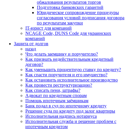
обжалования результатов торгов
Подготовка банковских гарантий
Юридическое сопровождение процедуры
согласования условий подписания договора
по результатам закупки
IT-юрист для компаний
NCAGE Code, DUNS Code для украинских
компаний
Защита от долгов
назад
Что делать заемщику и поручителю?
Как признать недействительным кредитный
договор?
Как уменьшить процентную ставку по кредиту?
Как спасти поручителя и его имущество?
Как остановить исполнительное производство
Как провести реструктуризацию?
Как списать пени, штрафы?
Адвокат по кредитным спорам
Помощь ипотечным заёмщикам
Банк подал в суд по ипотечному кредиту
Решение суда по кредиту под залог квартиры
Исполнительная надпись нотариуса
Исполнительная служба и решение проблем с
ипотечным кредитом