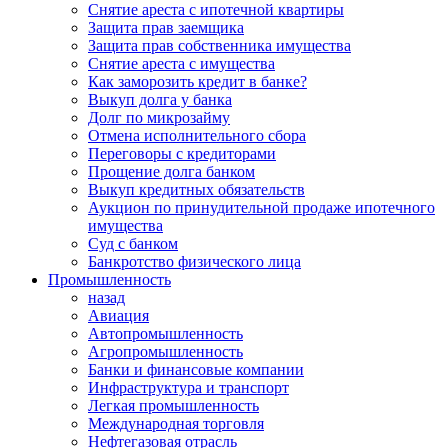
Снятие ареста с ипотечной квартиры
Защита прав заемщика
Защита прав собственника имущества
Снятие ареста с имущества
Как заморозить кредит в банке?
Выкуп долга у банка
Долг по микрозайму
Отмена исполнительного сбора
Переговоры с кредиторами
Прощение долга банком
Выкуп кредитных обязательств
Аукцион по принудительной продаже ипотечного
имущества
Суд с банком
Банкротство физического лица
Промышленность
назад
Авиация
Автопромышленность
Агропромышленность
Банки и финансовые компании
Инфраструктура и транспорт
Легкая промышленность
Международная торговля
Нефтегазовая отрасль