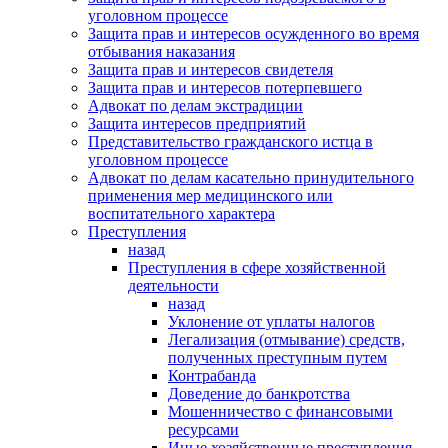
уголовном процессе
Защита прав и интересов осужденного во время
отбывания наказания
Защита прав и интересов свидетеля
Защита прав и интересов потерпевшего
Адвокат по делам экстрадиции
Защита интересов предприятий
Представительство гражданского истца в
уголовном процессе
Адвокат по делам касательно принудительного
применения мер медицинского или
воспитательного характера
Преступления
назад
Преступления в сфере хозяйственной
деятельности
назад
Уклонение от уплаты налогов
Легализация (отмывание) средств,
полученных преступным путем
Контрабанда
Доведение до банкротства
Мошенничество с финансовыми
ресурсами
Иные хозяйственные преступления