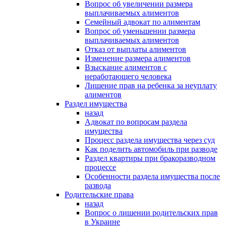
Вопрос об увеличении размера
выплачиваемых алиментов
Семейный адвокат по алиментам
Вопрос об уменьшении размера
выплачиваемых алиментов
Отказ от выплаты алиментов
Изменение размера алиментов
Взыскание алиментов с
неработающего человека
Лишение прав на ребенка за неуплату
алиментов
Раздел имущества
назад
Адвокат по вопросам раздела
имущества
Процесс раздела имущества через суд
Как поделить автомобиль при разводе
Раздел квартиры при бракоразводном
процессе
Особенности раздела имущества после
развода
Родительские права
назад
Вопрос о лишении родительских прав
в Украине