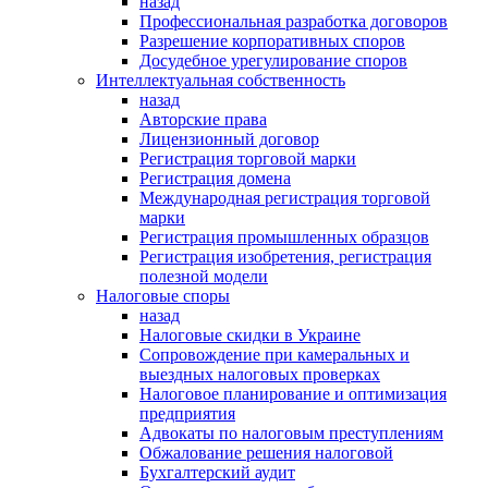
назад
Профессиональная разработка договоров
Разрешение корпоративных споров
Досудебное урегулирование споров
Интеллектуальная собственность
назад
Авторские права
Лицензионный договор
Регистрация торговой марки
Регистрация домена
Международная регистрация торговой
марки
Регистрация промышленных образцов
Регистрация изобретения, регистрация
полезной модели
Налоговые споры
назад
Налоговые скидки в Украине
Сопровождение при камеральных и
выездных налоговых проверках
Налоговое планирование и оптимизация
предприятия
Адвокаты по налоговым преступлениям
Обжалование решения налоговой
Бухгалтерский аудит