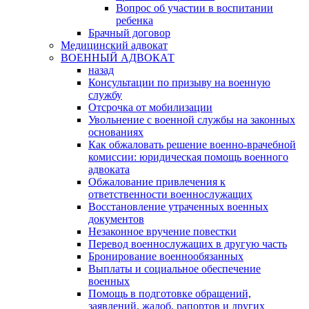
Вопрос об участии в воспитании
ребенка
Брачный договор
Медицинский адвокат
ВОЕННЫЙ АДВОКАТ
назад
Консультации по призыву на военную
службу
Отсрочка от мобилизации
Увольнение с военной службы на законных
основаниях
Как обжаловать решение военно-врачебной
комиссии: юридическая помощь военного
адвоката
Обжалование привлечения к
ответственности военнослужащих
Восстановление утраченных военных
документов
Незаконное вручение повестки
Перевод военнослужащих в другую часть
Бронирование военнообязанных
Выплаты и социальное обеспечение
военных
Помощь в подготовке обращений,
заявлений, жалоб, рапортов и других