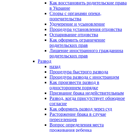
Как восстановить родительские права
в Украине
Споры с органами опеки,
попечительства
Удочерение и усыновление
Процедура установления отцовства
Оспаривание отцовства
Как оформить ограничение
родительских прав
Лишение иностранного гражданина
родительских прав
Развод
назад
Процедура быстрого развода
Процедура развода с иностранцем
Как произвести развод в
одностороннем порядке
Признание брака недействительным
Развод, когда присутствует обоюдное
согласие
Как оформить развод через суд
Расторжение брака в случае
переселенцев
Вопрос определения места
проживания ребенка