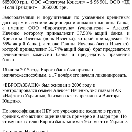
6650000 грн., ООО «Спектрум Консалт» – $ 96 901, ООО «ТД
«Голд Трейдинг» – 3050000 грн.
Залогодателями и поручителями по указанным кредитным
договорам выступили акционеры и должностные лица банка,
а именно: ООО «Еврогазгрупа» (учредители – Алексей
Ивченко, которому принадлежит 37,58% акций банка, и
Кристина Ивченко (дочь Ивченко), которой принадлежит 16
55% акций банка), а также Галина Ивченко (жена Ивченко),
которой принадлежит 31,74% акций банка), брат председателя
ревизионной комиссии банка и председатель правления
банка.
16 июля 2015 года Еврогазбанк был признан
неплатежеспособным, а 17 ноября его начали ликвидировать.
«ЕВРОГАЗБАНК» был основан в 2006 году и
контролировался семьей Алексея Ивченко, экс-главы НАК
«Нафтогаз Украины», близкого к экс-президента Виктора
Ющенко.
По классификации НБУ, это учреждение входило в группу
средних, его активы оценивались примерно в 3 млрд грн. По
этому показателю Еврогазбанк занимал 56-е место в Украине.
Источник: Наші гроші