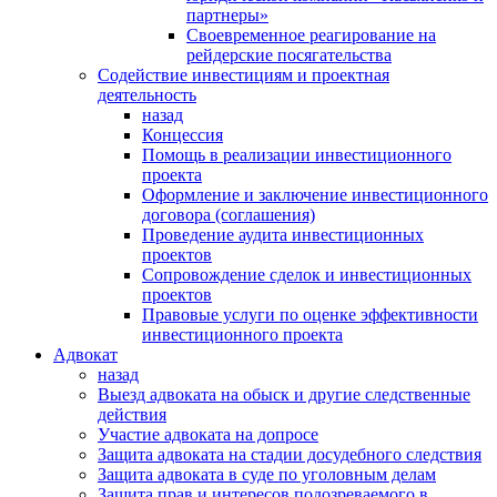
партнеры»
Своевременное реагирование на
рейдерские посягательства
Содействие инвестициям и проектная
деятельность
назад
Концессия
Помощь в реализации инвестиционного
проекта
Оформление и заключение инвестиционного
договора (соглашения)
Проведение аудита инвестиционных
проектов
Сопровождение сделок и инвестиционных
проектов
Правовые услуги по оценке эффективности
инвестиционного проекта
Адвокат
назад
Выезд адвоката на обыск и другие следственные
действия
Участие адвоката на допросе
Защита адвоката на стадии досудебного следствия
Защита адвоката в суде по уголовным делам
Защита прав и интересов подозреваемого в