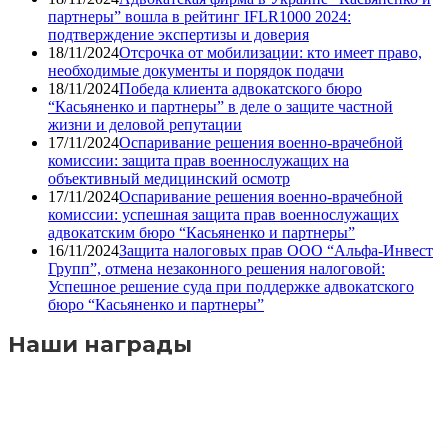
партнеры” вошла в рейтинг IFLR1000 2024:
подтверждение экспертизы и доверия
18/11/2024
Отсрочка от мобилизации: кто имеет право,
необходимые документы и порядок подачи
18/11/2024
Победа клиента адвокатского бюро
“Касьяненко и партнеры” в деле о защите частной
жизни и деловой репутации
17/11/2024
Оспаривание решения военно-врачебной
комиссии: защита прав военнослужащих на
объективный медицинский осмотр
17/11/2024
Оспаривание решения военно-врачебной
комиссии: успешная защита прав военнослужащих
адвокатским бюро “Касьяненко и партнеры”
16/11/2024
Защита налоговых прав ООО “Альфа-Инвест
Групп”, отмена незаконного решения налоговой:
Успешное решение суда при поддержке адвокатского
бюро “Касьяненко и партнеры”
Наши награды