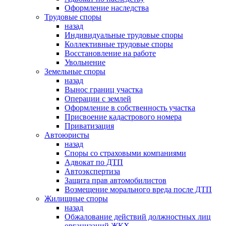
Оформление наследства
Трудовые споры
назад
Индивидуальные трудовые споры
Коллективные трудовые споры
Восстановление на работе
Увольнение
Земельные споры
назад
Вынос границ участка
Операции с землей
Оформление в собственность участка
Присвоение кадастрового номера
Приватизация
Автоюристы
назад
Споры со страховыми компаниями
Адвокат по ДТП
Автоэкспертиза
Защита прав автомобилистов
Возмещение морального вреда после ДТП
Жилищные споры
назад
Обжалование действий должностных лиц
организаций ЖКХ