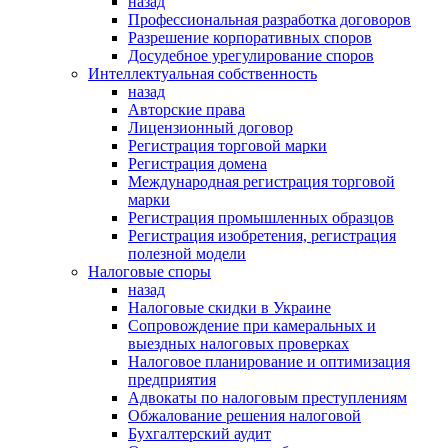
назад
Профессиональная разработка договоров
Разрешение корпоративных споров
Досудебное урегулирование споров
Интеллектуальная собственность
назад
Авторские права
Лицензионный договор
Регистрация торговой марки
Регистрация домена
Международная регистрация торговой
марки
Регистрация промышленных образцов
Регистрация изобретения, регистрация
полезной модели
Налоговые споры
назад
Налоговые скидки в Украине
Сопровождение при камеральных и
выездных налоговых проверках
Налоговое планирование и оптимизация
предприятия
Адвокаты по налоговым преступлениям
Обжалование решения налоговой
Бухгалтерский аудит