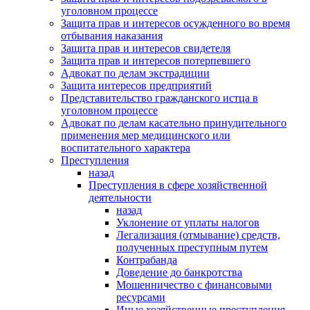
уголовном процессе
Защита прав и интересов осужденного во время
отбывания наказания
Защита прав и интересов свидетеля
Защита прав и интересов потерпевшего
Адвокат по делам экстрадиции
Защита интересов предприятий
Представительство гражданского истца в
уголовном процессе
Адвокат по делам касательно принудительного
применения мер медицинского или
воспитательного характера
Преступления
назад
Преступления в сфере хозяйственной
деятельности
назад
Уклонение от уплаты налогов
Легализация (отмывание) средств,
полученных преступным путем
Контрабанда
Доведение до банкротства
Мошенничество с финансовыми
ресурсами
Иные хозяйственные преступления