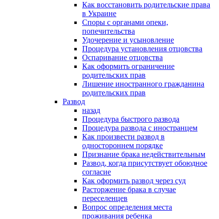
Как восстановить родительские права
в Украине
Споры с органами опеки,
попечительства
Удочерение и усыновление
Процедура установления отцовства
Оспаривание отцовства
Как оформить ограничение
родительских прав
Лишение иностранного гражданина
родительских прав
Развод
назад
Процедура быстрого развода
Процедура развода с иностранцем
Как произвести развод в
одностороннем порядке
Признание брака недействительным
Развод, когда присутствует обоюдное
согласие
Как оформить развод через суд
Расторжение брака в случае
переселенцев
Вопрос определения места
проживания ребенка