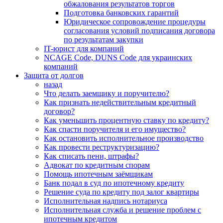
обжалования результатов торгов
Подготовка банковских гарантий
Юридическое сопровождение процедуры
согласования условий подписания договора
по результатам закупки
IT-юрист для компаний
NCAGE Code, DUNS Code для украинских
компаний
Защита от долгов
назад
Что делать заемщику и поручителю?
Как признать недействительным кредитный
договор?
Как уменьшить процентную ставку по кредиту?
Как спасти поручителя и его имущество?
Как остановить исполнительное производство
Как провести реструктуризацию?
Как списать пени, штрафы?
Адвокат по кредитным спорам
Помощь ипотечным заёмщикам
Банк подал в суд по ипотечному кредиту
Решение суда по кредиту под залог квартиры
Исполнительная надпись нотариуса
Исполнительная служба и решение проблем с
ипотечным кредитом