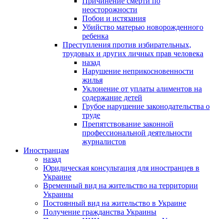
Причинение смерти по
неосторожности
Побои и истязания
Убийство матерью новорожденного
ребенка
Преступления против избирательных,
трудовых и других личных прав человека
назад
Нарушение неприкосновенности
жилья
Уклонение от уплаты алиментов на
содержание детей
Грубое нарушение законодательства о
труде
Препятствование законной
профессиональной деятельности
журналистов
Иностранцам
назад
Юридическая консультация для иностранцев в
Украине
Временный вид на жительство на территории
Украины
Постоянный вид на жительство в Украине
Получение гражданства Украины