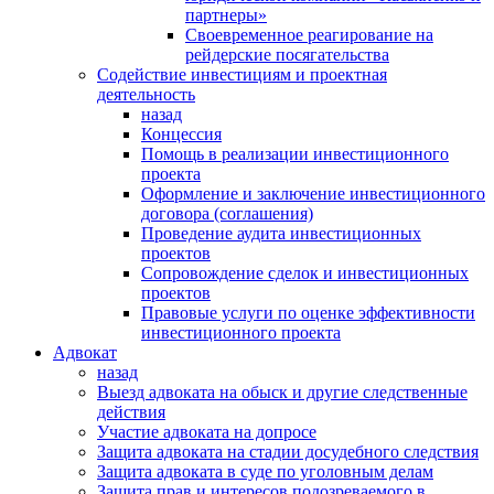
партнеры»
Своевременное реагирование на
рейдерские посягательства
Содействие инвестициям и проектная
деятельность
назад
Концессия
Помощь в реализации инвестиционного
проекта
Оформление и заключение инвестиционного
договора (соглашения)
Проведение аудита инвестиционных
проектов
Сопровождение сделок и инвестиционных
проектов
Правовые услуги по оценке эффективности
инвестиционного проекта
Адвокат
назад
Выезд адвоката на обыск и другие следственные
действия
Участие адвоката на допросе
Защита адвоката на стадии досудебного следствия
Защита адвоката в суде по уголовным делам
Защита прав и интересов подозреваемого в