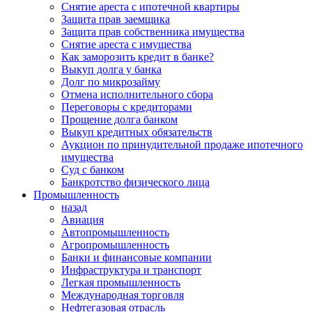
Снятие ареста с ипотечной квартиры
Защита прав заемщика
Защита прав собственника имущества
Снятие ареста с имущества
Как заморозить кредит в банке?
Выкуп долга у банка
Долг по микрозайму
Отмена исполнительного сбора
Переговоры с кредиторами
Прощение долга банком
Выкуп кредитных обязательств
Аукцион по принудительной продаже ипотечного
имущества
Суд с банком
Банкротство физического лица
Промышленность
назад
Авиация
Автопромышленность
Агропромышленность
Банки и финансовые компании
Инфраструктура и транспорт
Легкая промышленность
Международная торговля
Нефтегазовая отрасль