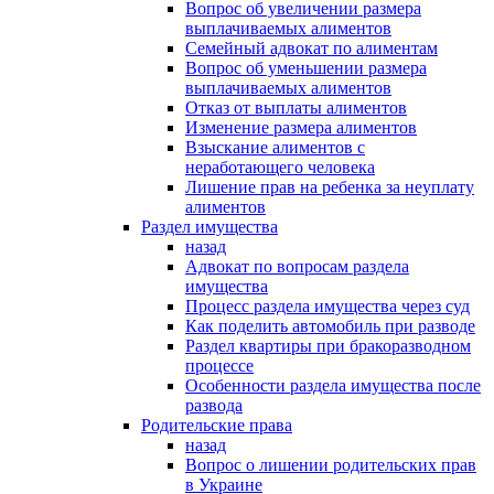
Вопрос об увеличении размера
выплачиваемых алиментов
Семейный адвокат по алиментам
Вопрос об уменьшении размера
выплачиваемых алиментов
Отказ от выплаты алиментов
Изменение размера алиментов
Взыскание алиментов с
неработающего человека
Лишение прав на ребенка за неуплату
алиментов
Раздел имущества
назад
Адвокат по вопросам раздела
имущества
Процесс раздела имущества через суд
Как поделить автомобиль при разводе
Раздел квартиры при бракоразводном
процессе
Особенности раздела имущества после
развода
Родительские права
назад
Вопрос о лишении родительских прав
в Украине