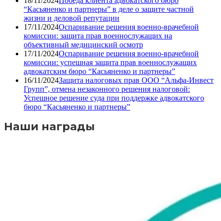
18/11/2024
Победа клиента адвокатского бюро
“Касьяненко и партнеры” в деле о защите частной
жизни и деловой репутации
17/11/2024
Оспаривание решения военно-врачебной
комиссии: защита прав военнослужащих на
объективный медицинский осмотр
17/11/2024
Оспаривание решения военно-врачебной
комиссии: успешная защита прав военнослужащих
адвокатским бюро “Касьяненко и партнеры”
16/11/2024
Защита налоговых прав ООО “Альфа-Инвест
Групп”, отмена незаконного решения налоговой:
Успешное решение суда при поддержке адвокатского
бюро “Касьяненко и партнеры”
Наши награды