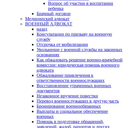
Вопрос об участии в воспитании
ребенка
Брачный договор
Медицинский адвокат
ВОЕННЫЙ АДВОКАТ
назад
Консультации по призыву на военную
службу
Отсрочка от мобилизации
Увольнение с военной службы на законных
основаниях
Как обжаловать решение военно-врачебной
комиссии: юридическая помощь военного
адвоката
Обжалование привлечения к
ответственности военнослужащих
Восстановление утраченных военных
документов
Незаконное вручение повестки
Перевод военнослужащих в другую часть
Бронирование военнообязанных
Выплаты и социальное обеспечение
военных
Помощь в подготовке обращений,
заявлений, жалоб, рапортов и других