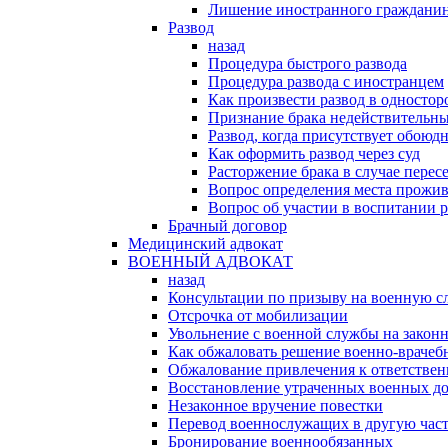
Лишение иностранного гражданин
Развод
назад
Процедура быстрого развода
Процедура развода с иностранцем
Как произвести развод в односто
Признание брака недействительн
Развод, когда присутствует обоюдн
Как оформить развод через суд
Расторжение брака в случае перес
Вопрос определения места прожив
Вопрос об участии в воспитании 
Брачный договор
Медицинский адвокат
ВОЕННЫЙ АДВОКАТ
назад
Консультации по призыву на военную с
Отсрочка от мобилизации
Увольнение с военной службы на закон
Как обжаловать решение военно-врачеб
Обжалование привлечения к ответстве
Восстановление утраченных военных д
Незаконное вручение повестки
Перевод военнослужащих в другую час
Бронирование военнообязанных