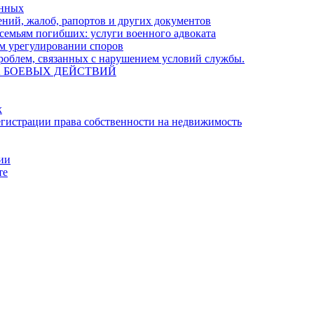
енных
ний, жалоб, рапортов и других документов
семьям погибших: услуги военного адвоката
м урегулировании споров
облем, связанных с нарушением условий службы.
А БОЕВЫХ ДЕЙСТВИЙ
х
гистрации права собственности на недвижимость
ции
те