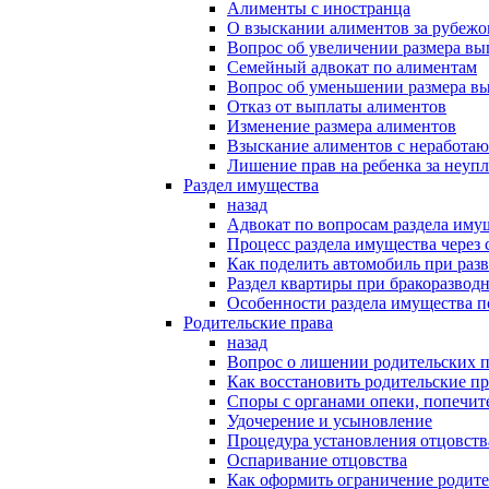
Алименты с иностранца
О взыскании алиментов за рубеж
Вопрос об увеличении размера в
Семейный адвокат по алиментам
Вопрос об уменьшении размера в
Отказ от выплаты алиментов
Изменение размера алиментов
Взыскание алиментов с неработаю
Лишение прав на ребенка за неуп
Раздел имущества
назад
Адвокат по вопросам раздела иму
Процесс раздела имущества через 
Как поделить автомобиль при раз
Раздел квартиры при бракоразвод
Особенности раздела имущества п
Родительские права
назад
Вопрос о лишении родительских п
Как восстановить родительские пр
Споры с органами опеки, попечит
Удочерение и усыновление
Процедура установления отцовств
Оспаривание отцовства
Как оформить ограничение родите