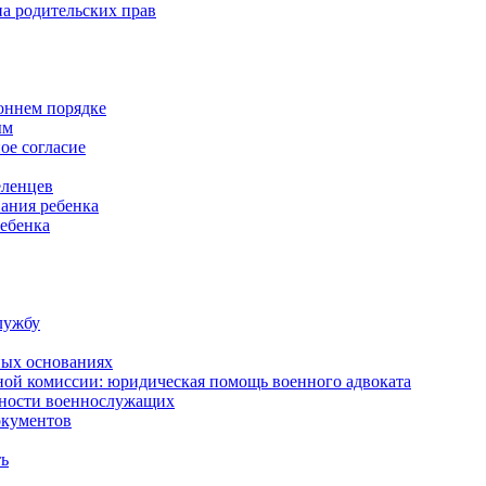
а родительских прав
роннем порядке
ым
ое согласие
еленцев
ания ребенка
ребенка
лужбу
ных основаниях
ной комиссии: юридическая помощь военного адвоката
нности военнослужащих
окументов
ть