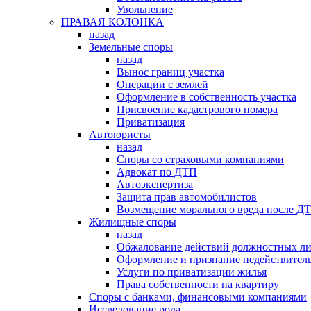
Увольнение
ПРАВАЯ КОЛОНКА
назад
Земельные споры
назад
Вынос границ участка
Операции с землей
Оформление в собственность участка
Присвоение кадастрового номера
Приватизация
Автоюристы
назад
Споры со страховыми компаниями
Адвокат по ДТП
Автоэкспертиза
Защита прав автомобилистов
Возмещение морального вреда после Д
Жилищные споры
назад
Обжалование действий должностных л
Оформление и признание недействитель
Услуги по приватизации жилья
Права собственности на квартиру
Cпоры с банками, финансовыми компаниями
Исследование рода