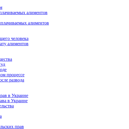
ом
ыплачиваемых алиментов
ыплачиваемых алиментов
щего человека
лату алиментов
щества
суд
воде
ном процессе
осле развода
рав в Украине
ава в Украине
ельства
а
льских прав