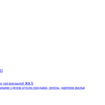
ТП
иц организаций ЖКХ
ными сделок купли-продажи, ренты, дарения жилья