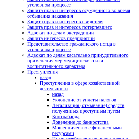
уголовном процессе
Защита прав и интересов осужденного во время
отбывания наказания
Защита прав и интересов свидетеля
Защита прав и интересов потерпевшего
Адвокат по делам экстрадиции
Защита интересов предприятий
Представительство гражданского истца в
уголовном процессе
Адвокат по делам касательно принудительного
применения мер медицинского или
воспитательного характера
Преступления
назад
Преступления в сфере хозяйственной
деятельности
назад
Уклонение от уплаты налогов
Легализация (отмывание) средств,
полученных преступным путем
Контрабанда
Доведение до банкротства
Мошенничество с финансовыми
ресурсами
Иные хозяйственные преступления