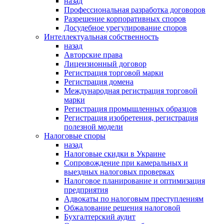
назад
Профессиональная разработка договоров
Разрешение корпоративных споров
Досудебное урегулирование споров
Интеллектуальная собственность
назад
Авторские права
Лицензионный договор
Регистрация торговой марки
Регистрация домена
Международная регистрация торговой
марки
Регистрация промышленных образцов
Регистрация изобретения, регистрация
полезной модели
Налоговые споры
назад
Налоговые скидки в Украине
Сопровождение при камеральных и
выездных налоговых проверках
Налоговое планирование и оптимизация
предприятия
Адвокаты по налоговым преступлениям
Обжалование решения налоговой
Бухгалтерский аудит