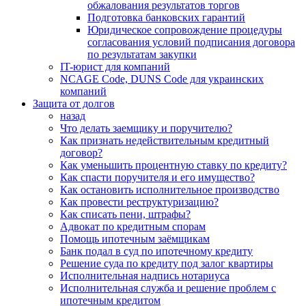
обжалования результатов торгов
Подготовка банковских гарантий
Юридическое сопровождение процедуры
согласования условий подписания договора
по результатам закупки
IT-юрист для компаний
NCAGE Code, DUNS Code для украинских
компаний
Защита от долгов
назад
Что делать заемщику и поручителю?
Как признать недействительным кредитный
договор?
Как уменьшить процентную ставку по кредиту?
Как спасти поручителя и его имущество?
Как остановить исполнительное производство
Как провести реструктуризацию?
Как списать пени, штрафы?
Адвокат по кредитным спорам
Помощь ипотечным заёмщикам
Банк подал в суд по ипотечному кредиту
Решение суда по кредиту под залог квартиры
Исполнительная надпись нотариуса
Исполнительная служба и решение проблем с
ипотечным кредитом