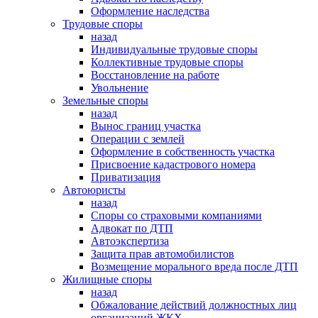
Оформление наследства
Трудовые споры
назад
Индивидуальные трудовые споры
Коллективные трудовые споры
Восстановление на работе
Увольнение
Земельные споры
назад
Вынос границ участка
Операции с землей
Оформление в собственность участка
Присвоение кадастрового номера
Приватизация
Автоюристы
назад
Споры со страховыми компаниями
Адвокат по ДТП
Автоэкспертиза
Защита прав автомобилистов
Возмещение морального вреда после ДТП
Жилищные споры
назад
Обжалование действий должностных лиц
организаций ЖКХ