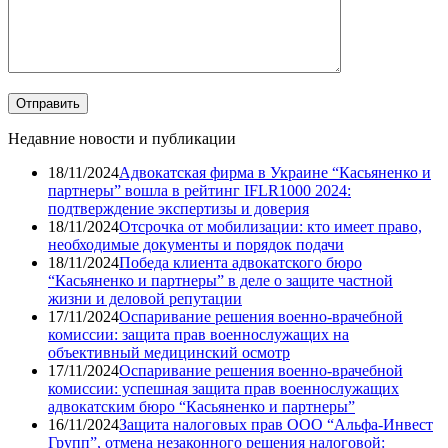
Недавние новости и публикации
18/11/2024
Адвокатская фирма в Украине “Касьяненко и
партнеры” вошла в рейтинг IFLR1000 2024:
подтверждение экспертизы и доверия
18/11/2024
Отсрочка от мобилизации: кто имеет право,
необходимые документы и порядок подачи
18/11/2024
Победа клиента адвокатского бюро
“Касьяненко и партнеры” в деле о защите частной
жизни и деловой репутации
17/11/2024
Оспаривание решения военно-врачебной
комиссии: защита прав военнослужащих на
объективный медицинский осмотр
17/11/2024
Оспаривание решения военно-врачебной
комиссии: успешная защита прав военнослужащих
адвокатским бюро “Касьяненко и партнеры”
16/11/2024
Защита налоговых прав ООО “Альфа-Инвест
Групп”, отмена незаконного решения налоговой: