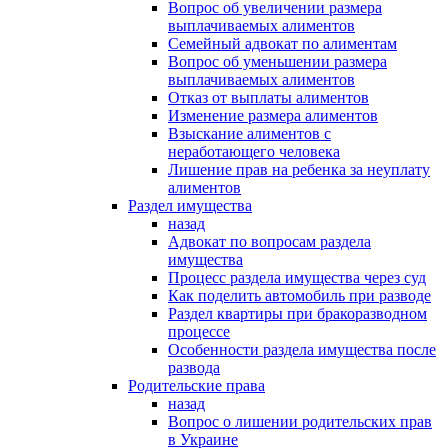
Вопрос об увеличении размера
выплачиваемых алиментов
Семейный адвокат по алиментам
Вопрос об уменьшении размера
выплачиваемых алиментов
Отказ от выплаты алиментов
Изменение размера алиментов
Взыскание алиментов с
неработающего человека
Лишение прав на ребенка за неуплату
алиментов
Раздел имущества
назад
Адвокат по вопросам раздела
имущества
Процесс раздела имущества через суд
Как поделить автомобиль при разводе
Раздел квартиры при бракоразводном
процессе
Особенности раздела имущества после
развода
Родительские права
назад
Вопрос о лишении родительских прав
в Украине