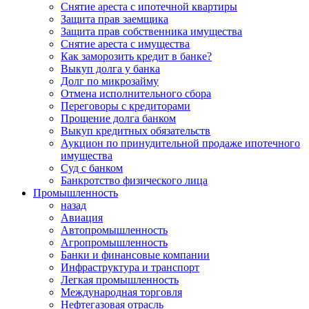
Снятие ареста с ипотечной квартиры
Защита прав заемщика
Защита прав собственника имущества
Снятие ареста с имущества
Как заморозить кредит в банке?
Выкуп долга у банка
Долг по микрозайму
Отмена исполнительного сбора
Переговоры с кредиторами
Прощение долга банком
Выкуп кредитных обязательств
Аукцион по принудительной продаже ипотечного
имущества
Суд с банком
Банкротство физического лица
Промышленность
назад
Авиация
Автопромышленность
Агропромышленность
Банки и финансовые компании
Инфраструктура и транспорт
Легкая промышленность
Международная торговля
Нефтегазовая отрасль