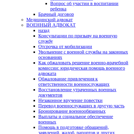
Вопрос об участии в воспитании
ребенка
Брачный договор
Медицинский адвокат
ВОЕННЫЙ АДВОКАТ
назад
Консультации по призыву на военную
службу
Отсрочка от мобилизации
Увольнение с военной службы на законных
основаниях
Как обжаловать решение военно-врачебной
комиссии: юридическая помощь военного
адвоката
Обжалование привлечения к
ответственности военнослужащих
Восстановление утраченных военных
документов
Незаконное вручение повестки
Перевод военнослужащих в другую часть
Бронирование военнообязанных
Выплаты и социальное обеспечение
военных
Помощь в подготовке обращений,
заявлений, жалоб, рапортов и других