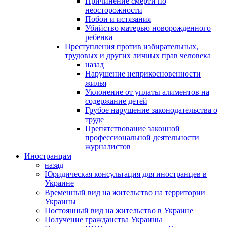
Причинение смерти по
неосторожности
Побои и истязания
Убийство матерью новорожденного
ребенка
Преступления против избирательных,
трудовых и других личных прав человека
назад
Нарушение неприкосновенности
жилья
Уклонение от уплаты алиментов на
содержание детей
Грубое нарушение законодательства о
труде
Препятствование законной
профессиональной деятельности
журналистов
Иностранцам
назад
Юридическая консультация для иностранцев в
Украине
Временный вид на жительство на территории
Украины
Постоянный вид на жительство в Украине
Получение гражданства Украины