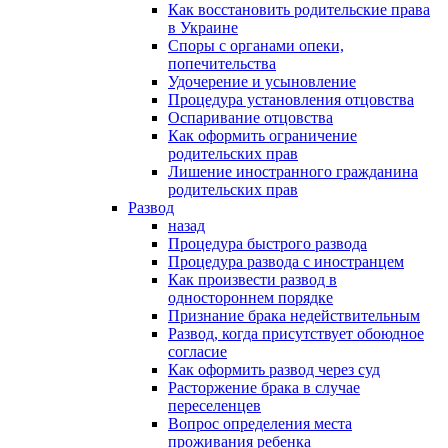
Как восстановить родительские права
в Украине
Споры с органами опеки,
попечительства
Удочерение и усыновление
Процедура установления отцовства
Оспаривание отцовства
Как оформить ограничение
родительских прав
Лишение иностранного гражданина
родительских прав
Развод
назад
Процедура быстрого развода
Процедура развода с иностранцем
Как произвести развод в
одностороннем порядке
Признание брака недействительным
Развод, когда присутствует обоюдное
согласие
Как оформить развод через суд
Расторжение брака в случае
переселенцев
Вопрос определения места
проживания ребенка