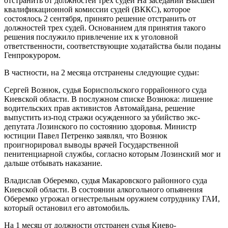
отстранить от должностей трех судей
На заседании Высшей
квалификационной комиссии судей (ВККС), которое
состоялось 2 сентября, принято решение отстранить от
должностей трех судей. Основанием для принятия такого
решения послужило привлечение их к уголовной
ответственности, соответствующие ходатайства были поданы
Генпрокурором.
В частности, на 2 месяца отстранены следующие судьи:
Сергей Вознюк, судья Бориспольского горрайонного суда
Киевской области. В послужном списке Вознюка: лишение
водительских прав активистов Автомайдана, решение
выпустить из-под стражи осужденного за убийство экс-
депутата Лозинского по состоянию здоровья. Министр
юстиции Павел Петренко заявлял, что Вознюк
проигнорировал выводы врачей Государственной
пенитенциарной службы, согласно которым Лозинский мог и
дальше отбывать наказание.
Владислав Оберемко, судья Макаровского районного суда
Киевской области. В состоянии алкогольного опьянения
Оберемко угрожал огнестрельным оружием сотруднику ГАИ,
который остановил его автомобиль.
На 1 месяц от должности отстранен судья Киево-