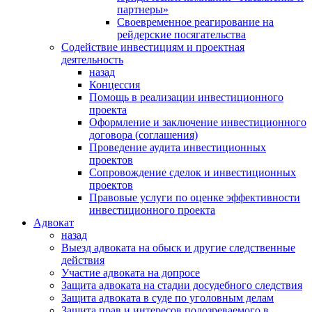
партнеры»
Своевременное реагирование на
рейдерские посягательства
Содействие инвестициям и проектная
деятельность
назад
Концессия
Помощь в реализации инвестиционного
проекта
Оформление и заключение инвестиционного
договора (соглашения)
Проведение аудита инвестиционных
проектов
Сопровождение сделок и инвестиционных
проектов
Правовые услуги по оценке эффективности
инвестиционного проекта
Адвокат
назад
Выезд адвоката на обыск и другие следственные
действия
Участие адвоката на допросе
Защита адвоката на стадии досудебного следствия
Защита адвоката в суде по уголовным делам
Защита прав и интересов подозреваемого в