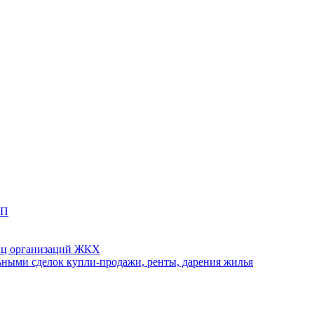
ТП
иц организаций ЖКХ
ными сделок купли-продажи, ренты, дарения жилья