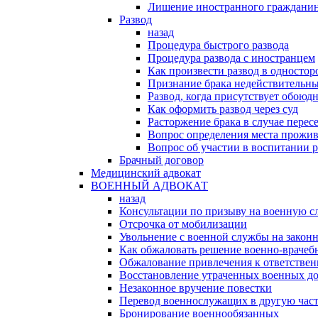
Лишение иностранного гражданин
Развод
назад
Процедура быстрого развода
Процедура развода с иностранцем
Как произвести развод в односто
Признание брака недействительн
Развод, когда присутствует обоюдн
Как оформить развод через суд
Расторжение брака в случае перес
Вопрос определения места прожив
Вопрос об участии в воспитании 
Брачный договор
Медицинский адвокат
ВОЕННЫЙ АДВОКАТ
назад
Консультации по призыву на военную с
Отсрочка от мобилизации
Увольнение с военной службы на закон
Как обжаловать решение военно-врачеб
Обжалование привлечения к ответстве
Восстановление утраченных военных д
Незаконное вручение повестки
Перевод военнослужащих в другую час
Бронирование военнообязанных