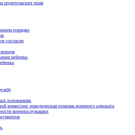
а родительских прав
роннем порядке
ым
ое согласие
еленцев
ания ребенка
ребенка
лужбу
ных основаниях
ной комиссии: юридическая помощь военного адвоката
нности военнослужащих
окументов
ть