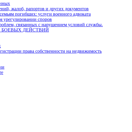
енных
ний, жалоб, рапортов и других документов
семьям погибших: услуги военного адвоката
м урегулировании споров
облем, связанных с нарушением условий службы.
А БОЕВЫХ ДЕЙСТВИЙ
х
гистрации права собственности на недвижимость
ции
те