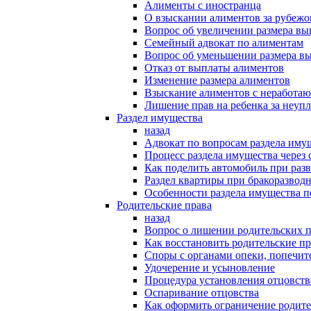
Алименты с иностранца
О взыскании алиментов за рубеж
Вопрос об увеличении размера в
Семейный адвокат по алиментам
Вопрос об уменьшении размера в
Отказ от выплаты алиментов
Изменение размера алиментов
Взыскание алиментов с неработаю
Лишение прав на ребенка за неуп
Раздел имущества
назад
Адвокат по вопросам раздела иму
Процесс раздела имущества через 
Как поделить автомобиль при раз
Раздел квартиры при бракоразвод
Особенности раздела имущества п
Родительские права
назад
Вопрос о лишении родительских п
Как восстановить родительские пр
Споры с органами опеки, попечит
Удочерение и усыновление
Процедура установления отцовств
Оспаривание отцовства
Как оформить ограничение родите