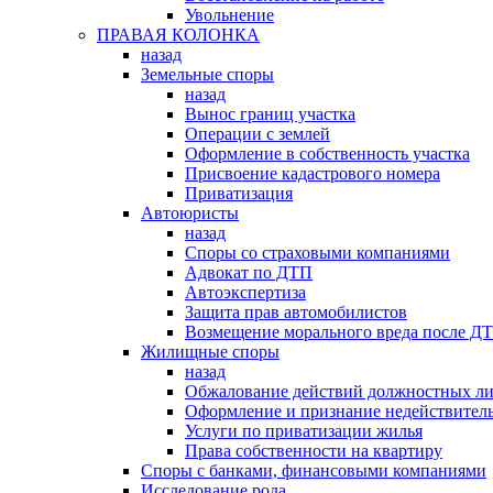
Увольнение
ПРАВАЯ КОЛОНКА
назад
Земельные споры
назад
Вынос границ участка
Операции с землей
Оформление в собственность участка
Присвоение кадастрового номера
Приватизация
Автоюристы
назад
Споры со страховыми компаниями
Адвокат по ДТП
Автоэкспертиза
Защита прав автомобилистов
Возмещение морального вреда после Д
Жилищные споры
назад
Обжалование действий должностных л
Оформление и признание недействитель
Услуги по приватизации жилья
Права собственности на квартиру
Cпоры с банками, финансовыми компаниями
Исследование рода