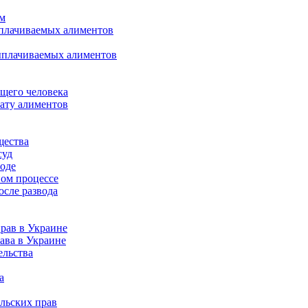
ом
ыплачиваемых алиментов
ыплачиваемых алиментов
щего человека
лату алиментов
щества
суд
воде
ном процессе
осле развода
рав в Украине
ава в Украине
ельства
а
льских прав