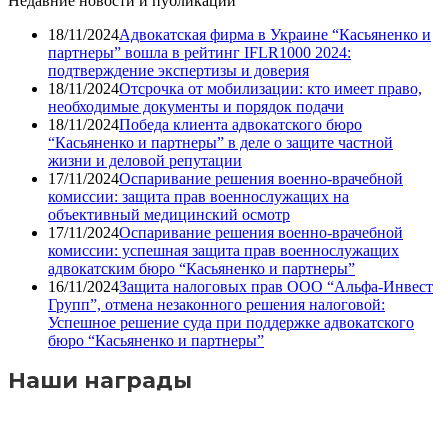
Недавние новости и публикации
18/11/2024
Адвокатская фирма в Украине “Касьяненко и
партнеры” вошла в рейтинг IFLR1000 2024:
подтверждение экспертизы и доверия
18/11/2024
Отсрочка от мобилизации: кто имеет право,
необходимые документы и порядок подачи
18/11/2024
Победа клиента адвокатского бюро
“Касьяненко и партнеры” в деле о защите частной
жизни и деловой репутации
17/11/2024
Оспаривание решения военно-врачебной
комиссии: защита прав военнослужащих на
объективный медицинский осмотр
17/11/2024
Оспаривание решения военно-врачебной
комиссии: успешная защита прав военнослужащих
адвокатским бюро “Касьяненко и партнеры”
16/11/2024
Защита налоговых прав ООО “Альфа-Инвест
Групп”, отмена незаконного решения налоговой:
Успешное решение суда при поддержке адвокатского
бюро “Касьяненко и партнеры”
Наши награды