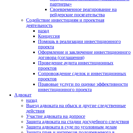
партнеры»
Своевременное реагирование на
рейдерские посягательства
Содействие инвестициям и проектная
деятельность
назад
Концессия
Помощь в реализации инвестиционного
проекта
Оформление и заключение инвестиционного
договора (соглашения)
Проведение аудита инвестиционных
проектов
Сопровождение сделок и инвестиционных
проектов
Правовые услуги по оценке эффективности
инвестиционного проекта
Адвокат
назад
Выезд адвоката на обыск и другие следственные
действия
Участие адвоката на допросе
Защита адвоката на стадии досудебного следствия
Защита адвоката в суде по уголовным делам
Защита прав и интересов подозреваемого в