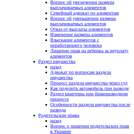
Вопрос об увеличении размера
выплачиваемых алиментов
Семейный адвокат по алиментам
Вопрос об уменьшении размера
выплачиваемых алиментов
Отказ от выплаты алиментов
Изменение размера алиментов
Взыскание алиментов с
неработающего человека
Лишение прав на ребенка за неуплату
алиментов
Раздел имущества
назад
Адвокат по вопросам раздела
имущества
Процесс раздела имущества через суд
Как поделить автомобиль при разводе
Раздел квартиры при бракоразводном
процессе
Особенности раздела имущества после
развода
Родительские права
назад
Вопрос о лишении родительских прав
в Украине