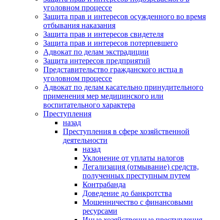
уголовном процессе
Защита прав и интересов осужденного во время
отбывания наказания
Защита прав и интересов свидетеля
Защита прав и интересов потерпевшего
Адвокат по делам экстрадиции
Защита интересов предприятий
Представительство гражданского истца в
уголовном процессе
Адвокат по делам касательно принудительного
применения мер медицинского или
воспитательного характера
Преступления
назад
Преступления в сфере хозяйственной
деятельности
назад
Уклонение от уплаты налогов
Легализация (отмывание) средств,
полученных преступным путем
Контрабанда
Доведение до банкротства
Мошенничество с финансовыми
ресурсами
Иные хозяйственные преступления