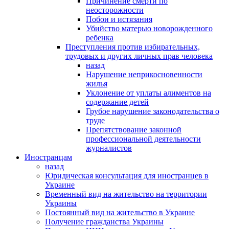
Причинение смерти по
неосторожности
Побои и истязания
Убийство матерью новорожденного
ребенка
Преступления против избирательных,
трудовых и других личных прав человека
назад
Нарушение неприкосновенности
жилья
Уклонение от уплаты алиментов на
содержание детей
Грубое нарушение законодательства о
труде
Препятствование законной
профессиональной деятельности
журналистов
Иностранцам
назад
Юридическая консультация для иностранцев в
Украине
Временный вид на жительство на территории
Украины
Постоянный вид на жительство в Украине
Получение гражданства Украины