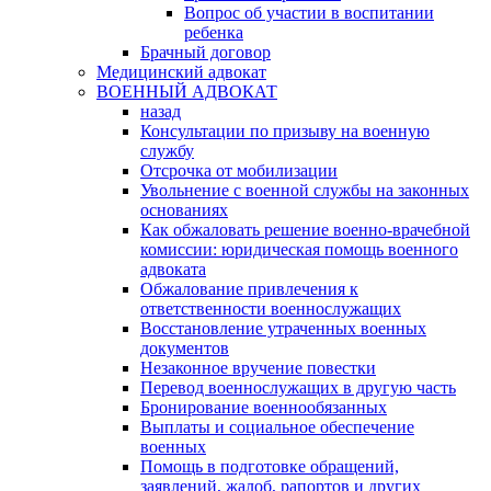
Вопрос об участии в воспитании
ребенка
Брачный договор
Медицинский адвокат
ВОЕННЫЙ АДВОКАТ
назад
Консультации по призыву на военную
службу
Отсрочка от мобилизации
Увольнение с военной службы на законных
основаниях
Как обжаловать решение военно-врачебной
комиссии: юридическая помощь военного
адвоката
Обжалование привлечения к
ответственности военнослужащих
Восстановление утраченных военных
документов
Незаконное вручение повестки
Перевод военнослужащих в другую часть
Бронирование военнообязанных
Выплаты и социальное обеспечение
военных
Помощь в подготовке обращений,
заявлений, жалоб, рапортов и других