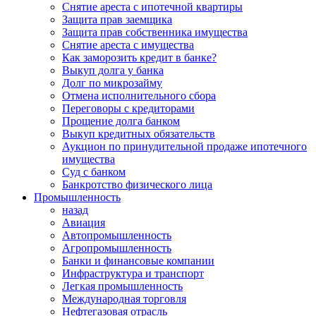
Снятие ареста с ипотечной квартиры
Защита прав заемщика
Защита прав собственника имущества
Снятие ареста с имущества
Как заморозить кредит в банке?
Выкуп долга у банка
Долг по микрозайму
Отмена исполнительного сбора
Переговоры с кредиторами
Прощение долга банком
Выкуп кредитных обязательств
Аукцион по принудительной продаже ипотечного
имущества
Суд с банком
Банкротство физического лица
Промышленность
назад
Авиация
Автопромышленность
Агропромышленность
Банки и финансовые компании
Инфраструктура и транспорт
Легкая промышленность
Международная торговля
Нефтегазовая отрасль