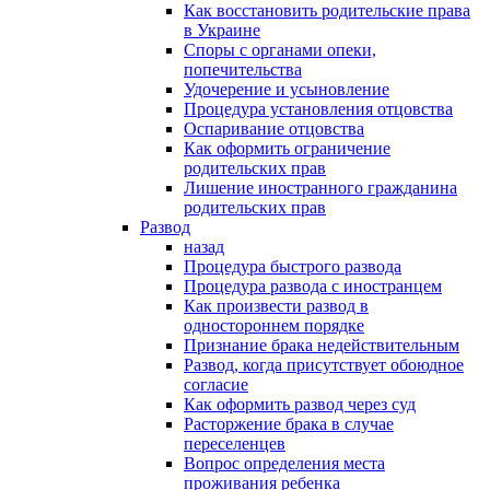
Как восстановить родительские права
в Украине
Споры с органами опеки,
попечительства
Удочерение и усыновление
Процедура установления отцовства
Оспаривание отцовства
Как оформить ограничение
родительских прав
Лишение иностранного гражданина
родительских прав
Развод
назад
Процедура быстрого развода
Процедура развода с иностранцем
Как произвести развод в
одностороннем порядке
Признание брака недействительным
Развод, когда присутствует обоюдное
согласие
Как оформить развод через суд
Расторжение брака в случае
переселенцев
Вопрос определения места
проживания ребенка