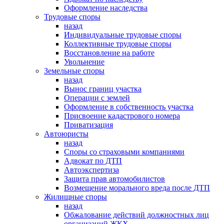
Оформление наследства
Трудовые споры
назад
Индивидуальные трудовые споры
Коллективные трудовые споры
Восстановление на работе
Увольнение
Земельные споры
назад
Вынос границ участка
Операции с землей
Оформление в собственность участка
Присвоение кадастрового номера
Приватизация
Автоюристы
назад
Споры со страховыми компаниями
Адвокат по ДТП
Автоэкспертиза
Защита прав автомобилистов
Возмещение морального вреда после ДТП
Жилищные споры
назад
Обжалование действий должностных лиц
организаций ЖКХ