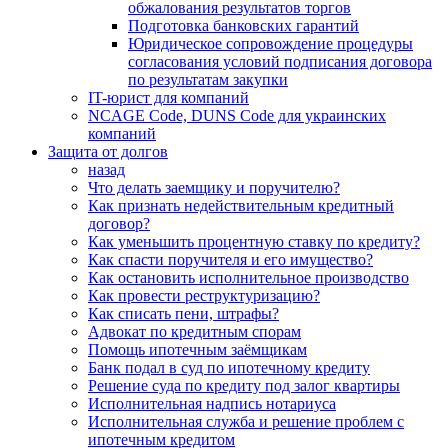
обжалования результатов торгов
Подготовка банковских гарантий
Юридическое сопровождение процедуры
согласования условий подписания договора
по результатам закупки
IT-юрист для компаний
NCAGE Code, DUNS Code для украинских
компаний
Защита от долгов
назад
Что делать заемщику и поручителю?
Как признать недействительным кредитный
договор?
Как уменьшить процентную ставку по кредиту?
Как спасти поручителя и его имущество?
Как остановить исполнительное производство
Как провести реструктуризацию?
Как списать пени, штрафы?
Адвокат по кредитным спорам
Помощь ипотечным заёмщикам
Банк подал в суд по ипотечному кредиту
Решение суда по кредиту под залог квартиры
Исполнительная надпись нотариуса
Исполнительная служба и решение проблем с
ипотечным кредитом