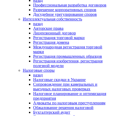
назад
Профессиональная разработка договоров
Разрешение корпоративных споров
Досудебное урегулирование споров
Интеллектуальная собственность
назад
Авторские права
Лицензионный договор
Регистрация торговой марки
Регистрация домена
Международная регистрация торговой
марки
Регистрация промышленных образцов
Регистрация изобретения, регистрация
полезной модели
Налоговые споры
назад
Налоговые скидки в Украине
Сопровождение при камеральных и
выездных налоговых проверках
Налоговое планирование и оптимизация
предприятия
Адвокаты по налоговым преступлениям
Обжалование решения налоговой
Бухгалтерский аудит