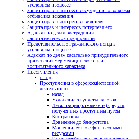
уголовном процессе
Защита прав и интересов осужденного во время
отбывания наказания
Защита прав и интересов свидетеля
Защита прав и интересов потерпевшего
Адвокат по делам экстрадиции
Защита интересов предприятий
Представительство гражданского истца в
уголовном процессе
Адвокат по делам касательно принудительного
применения мер медицинского или
воспитательного характера
Преступления
назад
Преступления в сфере хозяйственной
деятельности
назад
Уклонение от уплаты налогов
Легализация (отмывание) средств,
полученных преступным путем
Контрабанда
Доведение до банкротства
Мошенничество с финансовыми
ресурсами
Иные хозяйственные преступления