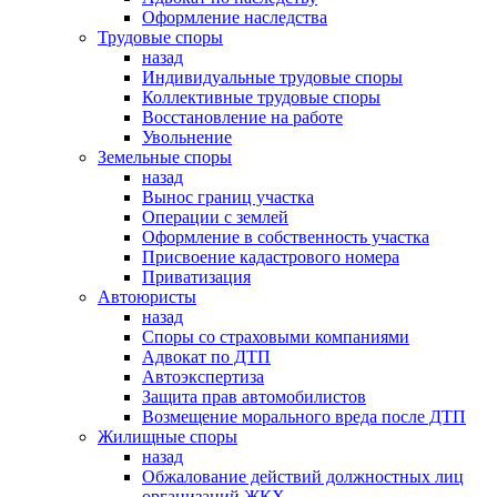
Оформление наследства
Трудовые споры
назад
Индивидуальные трудовые споры
Коллективные трудовые споры
Восстановление на работе
Увольнение
Земельные споры
назад
Вынос границ участка
Операции с землей
Оформление в собственность участка
Присвоение кадастрового номера
Приватизация
Автоюристы
назад
Споры со страховыми компаниями
Адвокат по ДТП
Автоэкспертиза
Защита прав автомобилистов
Возмещение морального вреда после ДТП
Жилищные споры
назад
Обжалование действий должностных лиц
организаций ЖКХ