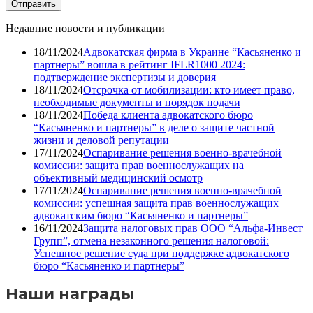
Недавние новости и публикации
18/11/2024
Адвокатская фирма в Украине “Касьяненко и
партнеры” вошла в рейтинг IFLR1000 2024:
подтверждение экспертизы и доверия
18/11/2024
Отсрочка от мобилизации: кто имеет право,
необходимые документы и порядок подачи
18/11/2024
Победа клиента адвокатского бюро
“Касьяненко и партнеры” в деле о защите частной
жизни и деловой репутации
17/11/2024
Оспаривание решения военно-врачебной
комиссии: защита прав военнослужащих на
объективный медицинский осмотр
17/11/2024
Оспаривание решения военно-врачебной
комиссии: успешная защита прав военнослужащих
адвокатским бюро “Касьяненко и партнеры”
16/11/2024
Защита налоговых прав ООО “Альфа-Инвест
Групп”, отмена незаконного решения налоговой:
Успешное решение суда при поддержке адвокатского
бюро “Касьяненко и партнеры”
Наши награды