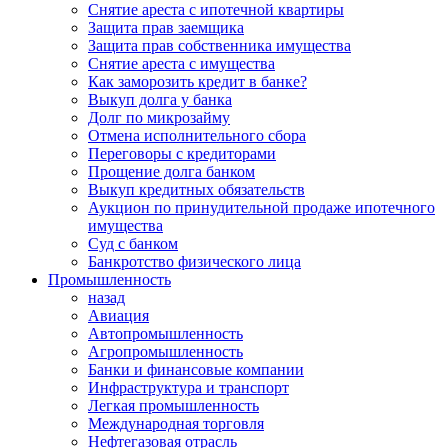
Снятие ареста с ипотечной квартиры
Защита прав заемщика
Защита прав собственника имущества
Снятие ареста с имущества
Как заморозить кредит в банке?
Выкуп долга у банка
Долг по микрозайму
Отмена исполнительного сбора
Переговоры с кредиторами
Прощение долга банком
Выкуп кредитных обязательств
Аукцион по принудительной продаже ипотечного
имущества
Суд с банком
Банкротство физического лица
Промышленность
назад
Авиация
Автопромышленность
Агропромышленность
Банки и финансовые компании
Инфраструктура и транспорт
Легкая промышленность
Международная торговля
Нефтегазовая отрасль