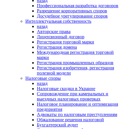
назад
Профессиональная разработка договоров
Разрешение корпоративных споров
Досудебное урегулирование споров
Интеллектуальная собственность
назад
Авторские права
Лицензионный договор
Регистрация торговой марки
Регистрация домена
Международная регистрация торговой
марки
Регистрация промышленных образцов
Регистрация изобретения, регистрация
полезной модели
Налоговые споры
назад
Налоговые скидки в Украине
Сопровождение при камеральных и
выездных налоговых проверках
Налоговое планирование и оптимизация
предприятия
Адвокаты по налоговым преступлениям
Обжалование решения налоговой
Бухгалтерский аудит