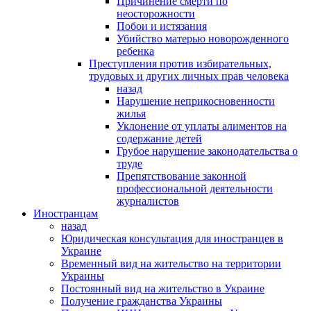
Причинение смерти по
неосторожности
Побои и истязания
Убийство матерью новорожденного
ребенка
Преступления против избирательных,
трудовых и других личных прав человека
назад
Нарушение неприкосновенности
жилья
Уклонение от уплаты алиментов на
содержание детей
Грубое нарушение законодательства о
труде
Препятствование законной
профессиональной деятельности
журналистов
Иностранцам
назад
Юридическая консультация для иностранцев в
Украине
Временный вид на жительство на территории
Украины
Постоянный вид на жительство в Украине
Получение гражданства Украины