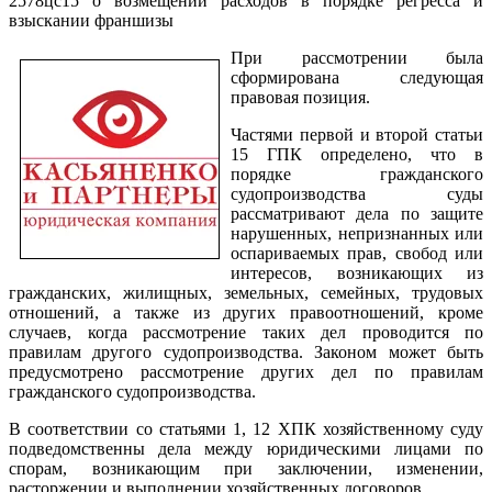
2578цс15 о возмещении расходов в порядке регресса и
взыскании франшизы
При рассмотрении была
сформирована следующая
правовая позиция.
Частями первой и второй статьи
15 ГПК определено, что в
порядке гражданского
судопроизводства суды
рассматривают дела по защите
нарушенных, непризнанных или
оспариваемых прав, свобод или
интересов, возникающих из
гражданских, жилищных, земельных, семейных, трудовых
отношений, а также из других правоотношений, кроме
случаев, когда рассмотрение таких дел проводится по
правилам другого судопроизводства. Законом может быть
предусмотрено рассмотрение других дел по правилам
гражданского судопроизводства.
В соответствии со статьями 1, 12 ХПК хозяйственному суду
подведомственны дела между юридическими лицами по
спорам, возникающим при заключении, изменении,
расторжении и выполнении хозяйственных договоров.