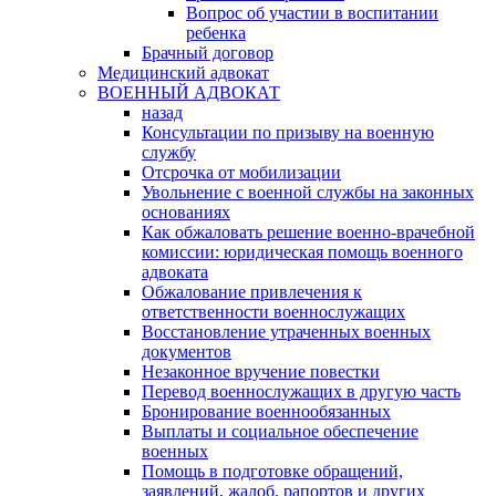
Вопрос об участии в воспитании
ребенка
Брачный договор
Медицинский адвокат
ВОЕННЫЙ АДВОКАТ
назад
Консультации по призыву на военную
службу
Отсрочка от мобилизации
Увольнение с военной службы на законных
основаниях
Как обжаловать решение военно-врачебной
комиссии: юридическая помощь военного
адвоката
Обжалование привлечения к
ответственности военнослужащих
Восстановление утраченных военных
документов
Незаконное вручение повестки
Перевод военнослужащих в другую часть
Бронирование военнообязанных
Выплаты и социальное обеспечение
военных
Помощь в подготовке обращений,
заявлений, жалоб, рапортов и других