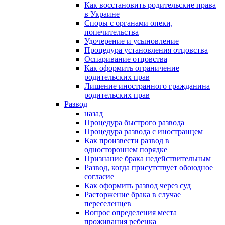
Как восстановить родительские права
в Украине
Споры с органами опеки,
попечительства
Удочерение и усыновление
Процедура установления отцовства
Оспаривание отцовства
Как оформить ограничение
родительских прав
Лишение иностранного гражданина
родительских прав
Развод
назад
Процедура быстрого развода
Процедура развода с иностранцем
Как произвести развод в
одностороннем порядке
Признание брака недействительным
Развод, когда присутствует обоюдное
согласие
Как оформить развод через суд
Расторжение брака в случае
переселенцев
Вопрос определения места
проживания ребенка