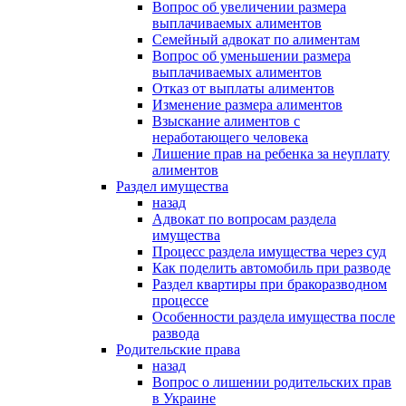
Вопрос об увеличении размера
выплачиваемых алиментов
Семейный адвокат по алиментам
Вопрос об уменьшении размера
выплачиваемых алиментов
Отказ от выплаты алиментов
Изменение размера алиментов
Взыскание алиментов с
неработающего человека
Лишение прав на ребенка за неуплату
алиментов
Раздел имущества
назад
Адвокат по вопросам раздела
имущества
Процесс раздела имущества через суд
Как поделить автомобиль при разводе
Раздел квартиры при бракоразводном
процессе
Особенности раздела имущества после
развода
Родительские права
назад
Вопрос о лишении родительских прав
в Украине