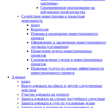
партнеры»
Своевременное реагирование на
рейдерские посягательства
Содействие инвестициям и проектная
деятельность
назад
Концессия
Помощь в реализации инвестиционного
проекта
Оформление и заключение инвестиционного
договора (соглашения)
Проведение аудита инвестиционных
проектов
Сопровождение сделок и инвестиционных
проектов
Правовые услуги по оценке эффективности
инвестиционного проекта
Адвокат
назад
Выезд адвоката на обыск и другие следственные
действия
Участие адвоката на допросе
Защита адвоката на стадии досудебного следствия
Защита адвоката в суде по уголовным делам
Защита прав и интересов подозреваемого в