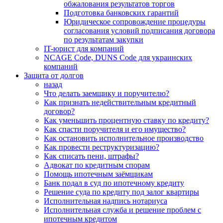
обжалования результатов торгов
Подготовка банковских гарантий
Юридическое сопровождение процедуры
согласования условий подписания договора
по результатам закупки
IT-юрист для компаний
NCAGE Code, DUNS Code для украинских
компаний
Защита от долгов
назад
Что делать заемщику и поручителю?
Как признать недействительным кредитный
договор?
Как уменьшить процентную ставку по кредиту?
Как спасти поручителя и его имущество?
Как остановить исполнительное производство
Как провести реструктуризацию?
Как списать пени, штрафы?
Адвокат по кредитным спорам
Помощь ипотечным заёмщикам
Банк подал в суд по ипотечному кредиту
Решение суда по кредиту под залог квартиры
Исполнительная надпись нотариуса
Исполнительная служба и решение проблем с
ипотечным кредитом