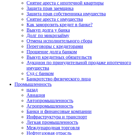
Снятие ареста с ипотечной квартиры
Защита прав заемщика
Защита прав собственника имущества
Снятие ареста с имущества
Как заморозить кредит в банке?
Выкуп долга у банка
Долг по микрозайму
Отмена исполнительного сбора
Переговоры с кредиторами
Прощение долга банком
Выкуп кредитных обязательств
Аукцион по принудительной продаже ипотечного
имущества
Суд с банком
Банкротство физического лица
Промышленность
назад
Авиация
Автопромышленность
Агропромышленность
Банки и финансовые компании
Инфраструктура и транспорт
Легкая промышленность
Международная торговля
Нефтегазовая отрасль