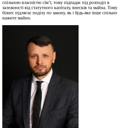
спільною власністю сім’ї, тому підпадає під розподіл в
залежності від статутного капіталу, внесків та майна. Тому
бізнес підлягає поділу по закону, як і будь-яке інше спільно
нажите майно.