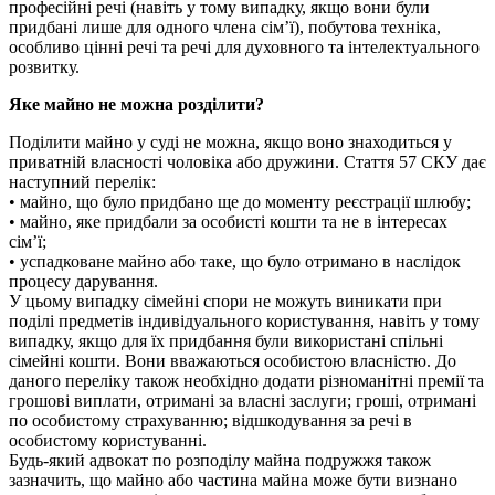
професійні речі (навіть у тому випадку, якщо вони були
придбані лише для одного члена сім’ї), побутова техніка,
особливо цінні речі та речі для духовного та інтелектуального
розвитку.
Яке майно не можна розділити?
Поділити майно у суді не можна, якщо воно знаходиться у
приватній власності чоловіка або дружини. Стаття 57 СКУ дає
наступний перелік:
• майно, що було придбано ще до моменту реєстрації шлюбу;
• майно, яке придбали за особисті кошти та не в інтересах
сім’ї;
• успадковане майно або таке, що було отримано в наслідок
процесу дарування.
У цьому випадку сімейні спори не можуть виникати при
поділі предметів індивідуального користування, навіть у тому
випадку, якщо для їх придбання були використані спільні
сімейні кошти. Вони вважаються особистою власністю. До
даного переліку також необхідно додати різноманітні премії та
грошові виплати, отримані за власні заслуги; гроші, отримані
по особистому страхуванню; відшкодування за речі в
особистому користуванні.
Будь-який адвокат по розподілу майна подружжя також
зазначить, що майно або частина майна може бути визнано