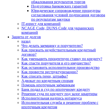
обжалования результатов торгов
Подготовка банковских гарантий
Юридическое сопровождение процедуры
согласования условий подписания договора
по результатам закупки
IT-юрист для компаний
NCAGE Code, DUNS Code для украинских
компаний
Защита от долгов
назад
Что делать заемщику и поручителю?
Как признать недействительным кредитный
договор?
Как уменьшить процентную ставку по кредиту?
Как спасти поручителя и его имущество?
Как остановить исполнительное производство
Как провести реструктуризацию?
Как списать пени, штрафы?
Адвокат по кредитным спорам
Помощь ипотечным заёмщикам
Банк подал в суд по ипотечному кредиту
Решение суда по кредиту под залог квартиры
Исполнительная надпись нотариуса
Исполнительная служба и решение проблем с
ипотечным кредитом