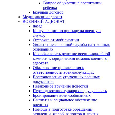
Вопрос об участии в воспитании
ребенка
Брачный договор
Медицинский адвокат
ВОЕННЫЙ АДВОКАТ
назад
Консультации по призыву на военную
службу
Отсрочка от мобилизации
Увольнение с военной службы на законных
основаниях
Как обжаловать решение военно-врачебной
комиссии: юридическая помощь военного
адвоката
Обжалование привлечения к
ответственности военнослужащих
Восстановление утраченных военных
документов
Незаконное вручение повестки
Перевод военнослужащих в другую часть
Бронирование военнообязанных
Выплаты и социальное обеспечение
военных
Помощь в подготовке обращений,
заявлений, жалоб, рапортов и других