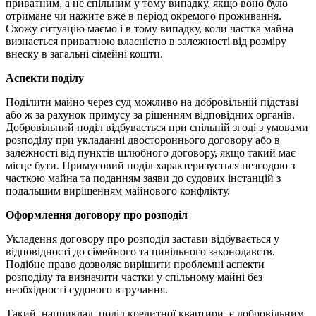
приватним, а не спільним у тому випадку, якщо воно було
отримане чи нажите вже в період окремого проживання.
Схожу ситуацію маємо і в тому випадку, коли частка майна
визнається приватною власністю в залежності від розміру
внеску в загальні сімейні кошти.
Аспекти поділу
Поділити майно через суд можливо на добровільній підставі
або ж за рахунок примусу за рішенням відповідних органів.
Добровільний поділ відбувається при спільній згоді з умовами
розподілу при укладанні двостороннього договору або в
залежності від пунктів шлюбного договору, якщо такий має
місце бути. Примусовий поділ характеризується незгодою з
часткою майна та поданням заяви до судових інстанцій з
подальшим вирішенням майнового конфлікту.
Оформлення договору про розподіл
Укладення договору про розподіл застави відбувається у
відповідності до сімейного та цивільного законодавств.
Подібне право дозволяє вирішити проблемні аспекти
розподілу та визначити частки у спільному майні без
необхідності судового втручання.
Такий, наприклад, поділ кредитної квартири, є добровільним