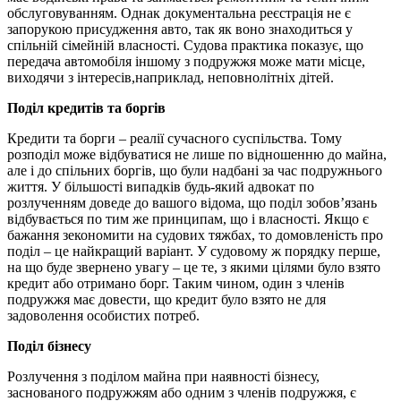
обслуговуванням. Однак документальна реєстрація не є
запорукою присудження авто, так як воно знаходиться у
спільній сімейній власності. Судова практика показує, що
передача автомобіля іншому з подружжя може мати місце,
виходячи з інтересів,наприклад, неповнолітніх дітей.
Поділ кредитів та боргів
Кредити та борги – реалії сучасного суспільства. Тому
розподіл може відбуватися не лише по відношенню до майна,
але і до спільних боргів, що були надбані за час подружнього
життя. У більшості випадків будь-який адвокат по
розлученням доведе до вашого відома, що поділ зобов’язань
відбувається по тим же принципам, що і власності. Якщо є
бажання зекономити на судових тяжбах, то домовленість про
поділ – це найкращий варіант. У судовому ж порядку перше,
на що буде звернено увагу – це те, з якими цілями було взято
кредит або отримано борг. Таким чином, один з членів
подружжя має довести, що кредит було взято не для
задоволення особистих потреб.
Поділ бізнесу
Розлучення з поділом майна при наявності бізнесу,
заснованого подружжям або одним з членів подружжя, є