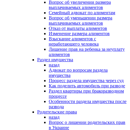
Вопрос об увеличении размера
выплачиваемых алиментов
Семейный адвокат по алиментам
Вопрос об уменьшении размера
выплачиваемых алиментов
Отказ от выплаты алиментов
Изменение размера алиментов
Взыскание алиментов с
неработающего человека
Лишение прав на ребенка за неуплату
алиментов
Раздел имущества
назад
Адвокат по вопросам раздела
имущества
Процесс раздела имущества через суд
Как поделить автомобиль при разводе
Раздел квартиры при бракоразводном
процессе
Особенности раздела имущества после
развода
Родительские права
назад
Вопрос о лишении родительских прав
в Украине