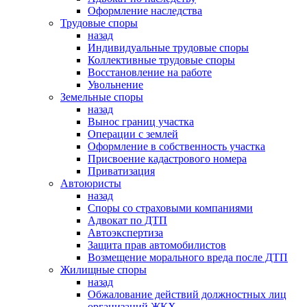
Оформление наследства
Трудовые споры
назад
Индивидуальные трудовые споры
Коллективные трудовые споры
Восстановление на работе
Увольнение
Земельные споры
назад
Вынос границ участка
Операции с землей
Оформление в собственность участка
Присвоение кадастрового номера
Приватизация
Автоюристы
назад
Споры со страховыми компаниями
Адвокат по ДТП
Автоэкспертиза
Защита прав автомобилистов
Возмещение морального вреда после ДТП
Жилищные споры
назад
Обжалование действий должностных лиц
организаций ЖКХ