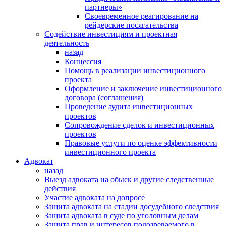
партнеры»
Своевременное реагирование на
рейдерские посягательства
Содействие инвестициям и проектная
деятельность
назад
Концессия
Помощь в реализации инвестиционного
проекта
Оформление и заключение инвестиционного
договора (соглашения)
Проведение аудита инвестиционных
проектов
Сопровождение сделок и инвестиционных
проектов
Правовые услуги по оценке эффективности
инвестиционного проекта
Адвокат
назад
Выезд адвоката на обыск и другие следственные
действия
Участие адвоката на допросе
Защита адвоката на стадии досудебного следствия
Защита адвоката в суде по уголовным делам
Защита прав и интересов подозреваемого в