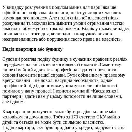
У випадку розлучення з поділом майна для пари, яка ще
офіційно не розірвала відносини, не існує жодних часових
рамок даного процесу. Але поділ спільної власності після
розлучення та можливість змінити умови отримання частки
власності обмежується трьома роками. Відлік у цьому випадку
починається з того дня, коли один з подружжя виявив
несправедливість або порушення свого права на власність.
Поділ квартири або будинку
Судовий розгляд поділу будинку в сучасних правових реаліях
передбачає наявність великої кількості нюансів. Саме тому
лише сімейний адвокат – професіонал здатен прояснити
основні моменти вашої справи. Бути обізнаним у правовому
врегулюванні – це доволі насущна необхідність, однак
профільний підхід допоможе уникнути великої кількості
помилок у дану процесі. І юристи компанії «Касьяненко і
партнери» здатні вам у цьому допомогти не лише словами,
але і ділом.
Квартира при розлученні може бути розділена лише між
чоловіком та дружиною. Тобто за 173 статтею СКУ майно
дітей та батьків не може бути спільною власністю.
Поділ квартири, яку було придбано у кредит, відбувається на