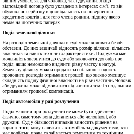
рівних умовах, як для чоловіка, так і дружини. Якщо
відповідний договір було укладено в інтересах сім’ї, то він
обумовлює серйозну відповідальність по поверненню
кредитних коштів і для того члена родини, підпису якого
немає на іпотечних паперах
Поділ земельної ділянки
На розподіл земельної ділянки в суді може впливати безліч
обставин. До них зазвичай відносять розмір ділянки, кількість
власників та навіть технічні характеристики. Подружжя має
можливість звернутися до суду або заключити договір про
поділ, якщо неможливо виділити рівну частку в натурі.
Земельну ділянку можна продати за спільною згодою та
проводити розподіл отриманих грошей, що значно зменшує
складність поділу фізичної власності на рівні частини. Чоловік
або дружина може відмовитися від частини землі з подальшим
отриманням грошової компенсації.
Поділ автомобіля у разі розлучення
Поділ машини при розлученні не може бути здійснено
фізично, саме тому вона дістанеться або чоловікові, або
дружині. Суд у більшості випадків виносить рішення на
користь того, кому належить автомобіль за документами, хто
має водійські права та займається ремонтним та технічним