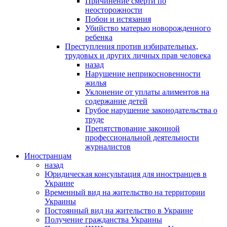
Причинение смерти по
неосторожности
Побои и истязания
Убийство матерью новорожденного
ребенка
Преступления против избирательных,
трудовых и других личных прав человека
назад
Нарушение неприкосновенности
жилья
Уклонение от уплаты алиментов на
содержание детей
Грубое нарушение законодательства о
труде
Препятствование законной
профессиональной деятельности
журналистов
Иностранцам
назад
Юридическая консультация для иностранцев в
Украине
Временный вид на жительство на территории
Украины
Постоянный вид на жительство в Украине
Получение гражданства Украины