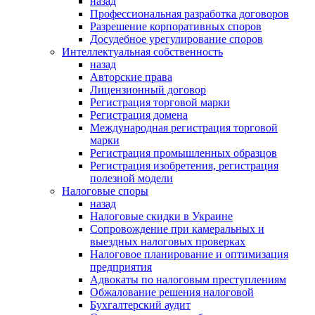
назад
Профессиональная разработка договоров
Разрешение корпоративных споров
Досудебное урегулирование споров
Интеллектуальная собственность
назад
Авторские права
Лицензионный договор
Регистрация торговой марки
Регистрация домена
Международная регистрация торговой
марки
Регистрация промышленных образцов
Регистрация изобретения, регистрация
полезной модели
Налоговые споры
назад
Налоговые скидки в Украине
Сопровождение при камеральных и
выездных налоговых проверках
Налоговое планирование и оптимизация
предприятия
Адвокаты по налоговым преступлениям
Обжалование решения налоговой
Бухгалтерский аудит