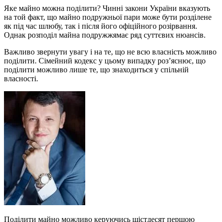
Яке майно можна поділити? Чинні закони України вказують
на той факт, що майно подружньої пари може бути розділене
як під час шлюбу, так і після його офіційного розірвання.
Однак розподіл майна подружжямає ряд суттєвих нюансів.
Важливо звернути увагу і на те, що не всю власність можливо
поділити. Сімейний кодекс у цьому випадку роз’яснює, що
поділити можливо лише те, що знаходиться у спільній
власності.
Поділити майно можливо керуючись шістдесят першою