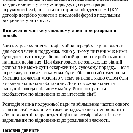
та здійснюється у тому ж порядку, що й реєстрація
нерухомості. Згідно зі статтею триста шістдесят сім ЦКУ
договір потрібно укласти в письмовій формі з подальшим
завіренням у нотаріуса.
Визначення частки у спільному майні при розірванні
шлюбу
Загалом розлучення та поділ майна передбачає рівні частки
для обох з членів подружжя, якщо у цьому питанні між ними
було досягнуто згоди або шлюбний договір не робить акцент
на інших варіантах. Цей факт зовсім не означає, що рівний
розподіл не може бути оскаржений у судовому порядку. Після
перегляду справи частка може бути збільшена або зменшена.
Зменшення частки можливо у тому випадку, якщо судом були
виявлені відповідні обставини. До них можна віднести
наступні: шкода спільному майну, його розтрата та
недбальство по відношенню до інтересів сім’ї.
Розподіл майна подружньої пари та збільшення частки одного
з членів сім’ї можливе у тому випадку, якщо є неповнолітні
або повнолітні непрацездатні діти та розмір аліментів не є
задовільним по відношенню до розділеної власності.
Позовна давність