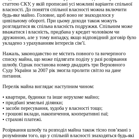
статтею СКУ, у якій прописані усі можливі варіанти спільної
власності. До поняття спільної власності можна включити
будь-яке майно. Головне, щоб воно не знаходилося у
цивільному обороті. При цьому доходи також можуть
розглядатися як спільна власність подружжя. Спільним може
вважатися і власність, придбана у кредит чоловіком чи
дружиною, але у тому випадку, якщо відповідний договір було
укладено з урахуванням інтересів сім’ї.
Нажаль, законодавство не містить повного та вичерпного
списку майна, що може підлягати поділу у разі розірвання
шлюбу. Однак постанова номер двадцять три Верховного
Суду України за 2007 рік змогла пролити світло на дане
питання.
Перелік майна виглядає наступним чином:
• квартири, будинки та інше нерухоме майно;
• придбані земельні ділянки;
• засоби пересування, худоба у власності тощо;
• грошові вклади, накопичення, кооперативні паї;
• страхові платежі.
Розірвання шлюбу та розподіл майна також тісно пов’язані з
розумінням того, що у спільній власності знаходяться будь-які