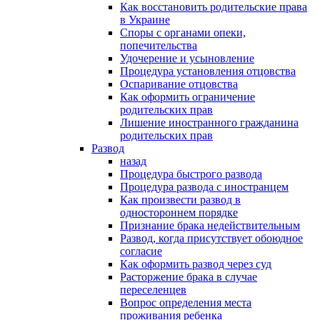
Как восстановить родительские права
в Украине
Споры с органами опеки,
попечительства
Удочерение и усыновление
Процедура установления отцовства
Оспаривание отцовства
Как оформить ограничение
родительских прав
Лишение иностранного гражданина
родительских прав
Развод
назад
Процедура быстрого развода
Процедура развода с иностранцем
Как произвести развод в
одностороннем порядке
Признание брака недействительным
Развод, когда присутствует обоюдное
согласие
Как оформить развод через суд
Расторжение брака в случае
переселенцев
Вопрос определения места
проживания ребенка