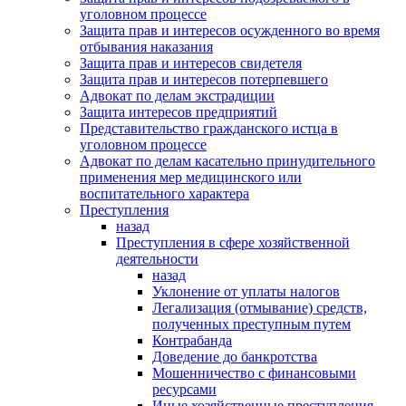
уголовном процессе
Защита прав и интересов осужденного во время
отбывания наказания
Защита прав и интересов свидетеля
Защита прав и интересов потерпевшего
Адвокат по делам экстрадиции
Защита интересов предприятий
Представительство гражданского истца в
уголовном процессе
Адвокат по делам касательно принудительного
применения мер медицинского или
воспитательного характера
Преступления
назад
Преступления в сфере хозяйственной
деятельности
назад
Уклонение от уплаты налогов
Легализация (отмывание) средств,
полученных преступным путем
Контрабанда
Доведение до банкротства
Мошенничество с финансовыми
ресурсами
Иные хозяйственные преступления