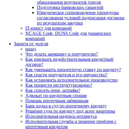
обжалования результатов торгов
Подготовка банковских гарантий
Юридическое сопровождение процедуры
согласования условий подписания договора
по результатам закупки
IT-юрист для компаний
NCAGE Code, DUNS Code для украинских
компаний
Защита от долгов
назад
Что делать заемщику и поручителю?
Как признать недействительным кредитный
договор?
Как уменьшить процентную ставку по кредиту?
Как спасти поручителя и его имущество?
Как остановить исполнительное производство
Как провести реструктуризацию?
Как списать пени, штрафы?
Адвокат по кредитным спорам
Помощь ипотечным заёмщикам
Банк подал в суд по ипотечному кредиту
Решение суда по кредиту под залог квартиры
Исполнительная надпись нотариуса
Исполнительная служба и решение проблем с
ипотечным кредитом