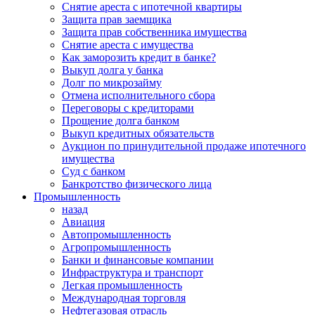
Снятие ареста с ипотечной квартиры
Защита прав заемщика
Защита прав собственника имущества
Снятие ареста с имущества
Как заморозить кредит в банке?
Выкуп долга у банка
Долг по микрозайму
Отмена исполнительного сбора
Переговоры с кредиторами
Прощение долга банком
Выкуп кредитных обязательств
Аукцион по принудительной продаже ипотечного
имущества
Суд с банком
Банкротство физического лица
Промышленность
назад
Авиация
Автопромышленность
Агропромышленность
Банки и финансовые компании
Инфраструктура и транспорт
Легкая промышленность
Международная торговля
Нефтегазовая отрасль