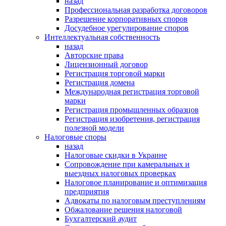
назад
Профессиональная разработка договоров
Разрешение корпоративных споров
Досудебное урегулирование споров
Интеллектуальная собственность
назад
Авторские права
Лицензионный договор
Регистрация торговой марки
Регистрация домена
Международная регистрация торговой
марки
Регистрация промышленных образцов
Регистрация изобретения, регистрация
полезной модели
Налоговые споры
назад
Налоговые скидки в Украине
Сопровождение при камеральных и
выездных налоговых проверках
Налоговое планирование и оптимизация
предприятия
Адвокаты по налоговым преступлениям
Обжалование решения налоговой
Бухгалтерский аудит