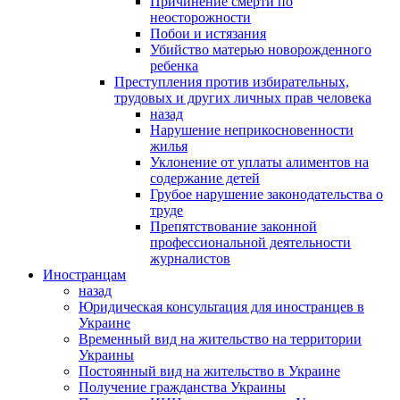
Причинение смерти по
неосторожности
Побои и истязания
Убийство матерью новорожденного
ребенка
Преступления против избирательных,
трудовых и других личных прав человека
назад
Нарушение неприкосновенности
жилья
Уклонение от уплаты алиментов на
содержание детей
Грубое нарушение законодательства о
труде
Препятствование законной
профессиональной деятельности
журналистов
Иностранцам
назад
Юридическая консультация для иностранцев в
Украине
Временный вид на жительство на территории
Украины
Постоянный вид на жительство в Украине
Получение гражданства Украины