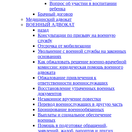
Вопрос об участии в воспитании
ребенка
Брачный договор
Медицинский адвокат
ВОЕННЫЙ АДВОКАТ
назад
Консультации по призыву на военную
службу
Отсрочка от мобилизации
Увольнение с военной службы на законных
основаниях
Как обжаловать решение военно-врачебной
комиссии: юридическая помощь военного
адвоката
Обжалование привлечения к
ответственности военнослужащих
Восстановление утраченных военных
документов
Незаконное вручение повестки
Перевод военнослужащих в другую часть
Бронирование военнообязанных
Выплаты и социальное обеспечение
военных
Помощь в подготовке обращений,
заявлений, жалоб, рапортов и других