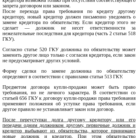
кредитора возможна только при отсутствии соответствующего
запрета договором или законом.
После перехода права требования по кредиту другому
кредитору, новый кредитор должен письменно уведомить о
замене кредитора по обязательству. Если кредитор этого не
сделает — должник не несет ответственности за
нежелательные последствия для кредитора (часть 2 статьи 518
ГКУ).
Согласно статье 520 ГКУ должника по обязательству может
заменить другое лицо только с согласия кредитора, если закон
не предусматривает других условий.
Форму сделки по замене должника по обязательству
определяют в соответствии с правилами статьи 513 ГКУ.
Предметом договора купли-продажи может быть право
требования, но не личного характера. В соответствии со
статьей 656 ГКУ к договору купли-продажи права требования
применяют положения об уступке права требования, если
другое правило не устанавливает закон или договор.
После переуступки долга другому кредитору или его
передачи одним должником другому, первичные должник и
кредитор выбывают из обязательства, которое принимают
новые должник и кредитор. При этом обязательство