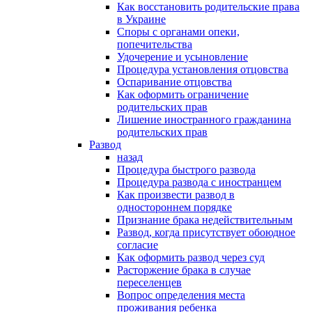
Как восстановить родительские права
в Украине
Споры с органами опеки,
попечительства
Удочерение и усыновление
Процедура установления отцовства
Оспаривание отцовства
Как оформить ограничение
родительских прав
Лишение иностранного гражданина
родительских прав
Развод
назад
Процедура быстрого развода
Процедура развода с иностранцем
Как произвести развод в
одностороннем порядке
Признание брака недействительным
Развод, когда присутствует обоюдное
согласие
Как оформить развод через суд
Расторжение брака в случае
переселенцев
Вопрос определения места
проживания ребенка