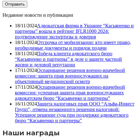
Недавние новости и публикации
18/11/2024
Адвокатская фирма в Украине “Касьяненко и
партнеры” вошла в рейтинг IFLR1000 2024:
подтверждение экспертизы и доверия
18/11/2024
Отсрочка от мобилизации: кто имеет право,
необходимые документы и порядок подачи
18/11/2024
Победа клиента адвокатского бюро
“Касьяненко и партнеры” в деле о защите частной
жизни и деловой репутации
17/11/2024
Оспаривание решения военно-врачебной
комиссии: защита прав военнослужащих на
объективный медицинский осмотр
17/11/2024
Оспаривание решения военно-врачебной
комиссии: успешная защита прав военнослужащих
адвокатским бюро “Касьяненко и партнеры”
16/11/2024
Защита налоговых прав ООО “Альфа-Инвест
Групп”, отмена незаконного решения налоговой:
Успешное решение суда при поддержке адвокатского
бюро “Касьяненко и партнеры”
Наши награды