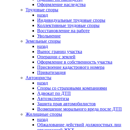
Оформление наследства
Трудовые споры
назад
Индивидуальные трудовые споры
Коллективные трудовые споры
Восстановление на работе
Увольнение
Земельные споры
назад
Вынос границ участка
Операции с землей
Оформление в собственность участка
Присвоение кадастрового номера
Приватизация
Автоюристы
назад
Споры со страховыми компаниями
Адвокат по ДТП
Автоэкспертиза
Защита прав автомобилистов
Возмещение морального вреда после ДТП
Жилищные споры
назад
Обжалование действий должностных лиц
организаций ЖКХ