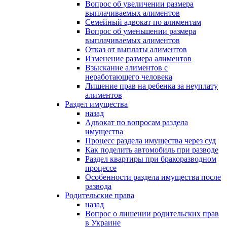
Вопрос об увеличении размера
выплачиваемых алиментов
Семейный адвокат по алиментам
Вопрос об уменьшении размера
выплачиваемых алиментов
Отказ от выплаты алиментов
Изменение размера алиментов
Взыскание алиментов с
неработающего человека
Лишение прав на ребенка за неуплату
алиментов
Раздел имущества
назад
Адвокат по вопросам раздела
имущества
Процесс раздела имущества через суд
Как поделить автомобиль при разводе
Раздел квартиры при бракоразводном
процессе
Особенности раздела имущества после
развода
Родительские права
назад
Вопрос о лишении родительских прав
в Украине