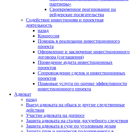
партнеры»
Своевременное реагирование на
рейдерские посягательства
Содействие инвестициям и проектная
деятельность
назад
Концессия
Помощь в реализации инвестиционного
проекта
Оформление и заключение инвестиционного
договора (соглашения)
Проведение аудита инвестиционных
проектов
Сопровождение сделок и инвестиционных
проектов
Правовые услуги по оценке эффективности
инвестиционного проекта
Адвокат
назад
Выезд адвоката на обыск и другие следственные
действия
Участие адвоката на допросе
Защита адвоката на стадии досудебного следствия
Защита адвоката в суде по уголовным делам
Защита прав и интересов подозреваемого в