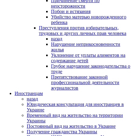
Причинение смерти по
неосторожности
Побои и истязания
Убийство матерью новорожденного
ребенка
Преступления против избирательных,
трудовых и других личных прав человека
назад
Нарушение неприкосновенности
жилья
Уклонение от уплаты алиментов на
содержание детей
Грубое нарушение законодательства о
труде
Препятствование законной
профессиональной деятельности
журналистов
Иностранцам
назад
Юридическая консультация для иностранцев в
Украине
Временный вид на жительство на территории
Украины
Постоянный вид на жительство в Украине
Получение гражданства Украины