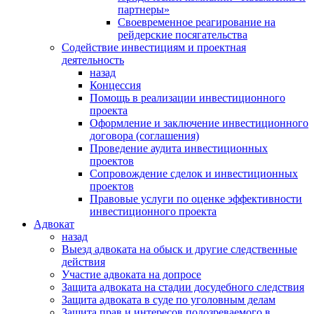
партнеры»
Своевременное реагирование на
рейдерские посягательства
Содействие инвестициям и проектная
деятельность
назад
Концессия
Помощь в реализации инвестиционного
проекта
Оформление и заключение инвестиционного
договора (соглашения)
Проведение аудита инвестиционных
проектов
Сопровождение сделок и инвестиционных
проектов
Правовые услуги по оценке эффективности
инвестиционного проекта
Адвокат
назад
Выезд адвоката на обыск и другие следственные
действия
Участие адвоката на допросе
Защита адвоката на стадии досудебного следствия
Защита адвоката в суде по уголовным делам
Защита прав и интересов подозреваемого в