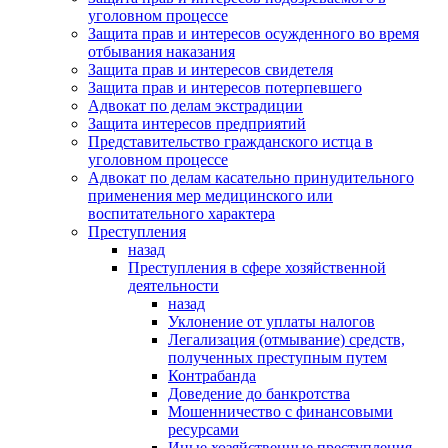
уголовном процессе
Защита прав и интересов осужденного во время
отбывания наказания
Защита прав и интересов свидетеля
Защита прав и интересов потерпевшего
Адвокат по делам экстрадиции
Защита интересов предприятий
Представительство гражданского истца в
уголовном процессе
Адвокат по делам касательно принудительного
применения мер медицинского или
воспитательного характера
Преступления
назад
Преступления в сфере хозяйственной
деятельности
назад
Уклонение от уплаты налогов
Легализация (отмывание) средств,
полученных преступным путем
Контрабанда
Доведение до банкротства
Мошенничество с финансовыми
ресурсами
Иные хозяйственные преступления