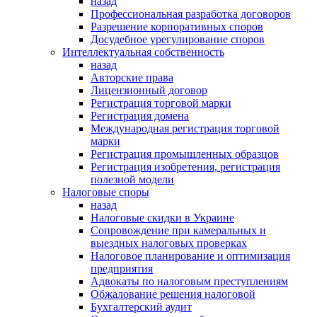
назад
Профессиональная разработка договоров
Разрешение корпоративных споров
Досудебное урегулирование споров
Интеллектуальная собственность
назад
Авторские права
Лицензионный договор
Регистрация торговой марки
Регистрация домена
Международная регистрация торговой
марки
Регистрация промышленных образцов
Регистрация изобретения, регистрация
полезной модели
Налоговые споры
назад
Налоговые скидки в Украине
Сопровождение при камеральных и
выездных налоговых проверках
Налоговое планирование и оптимизация
предприятия
Адвокаты по налоговым преступлениям
Обжалование решения налоговой
Бухгалтерский аудит