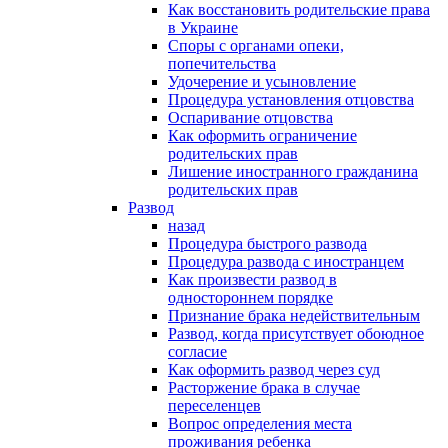
Как восстановить родительские права
в Украине
Споры с органами опеки,
попечительства
Удочерение и усыновление
Процедура установления отцовства
Оспаривание отцовства
Как оформить ограничение
родительских прав
Лишение иностранного гражданина
родительских прав
Развод
назад
Процедура быстрого развода
Процедура развода с иностранцем
Как произвести развод в
одностороннем порядке
Признание брака недействительным
Развод, когда присутствует обоюдное
согласие
Как оформить развод через суд
Расторжение брака в случае
переселенцев
Вопрос определения места
проживания ребенка