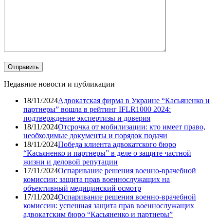
Недавние новости и публикации
18/11/2024
Адвокатская фирма в Украине “Касьяненко и
партнеры” вошла в рейтинг IFLR1000 2024:
подтверждение экспертизы и доверия
18/11/2024
Отсрочка от мобилизации: кто имеет право,
необходимые документы и порядок подачи
18/11/2024
Победа клиента адвокатского бюро
“Касьяненко и партнеры” в деле о защите частной
жизни и деловой репутации
17/11/2024
Оспаривание решения военно-врачебной
комиссии: защита прав военнослужащих на
объективный медицинский осмотр
17/11/2024
Оспаривание решения военно-врачебной
комиссии: успешная защита прав военнослужащих
адвокатским бюро “Касьяненко и партнеры”