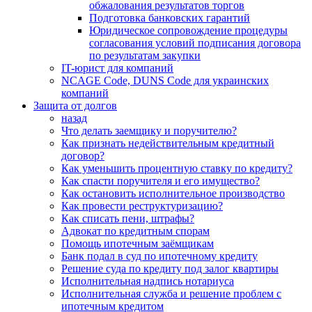
обжалования результатов торгов
Подготовка банковских гарантий
Юридическое сопровождение процедуры
согласования условий подписания договора
по результатам закупки
IT-юрист для компаний
NCAGE Code, DUNS Code для украинских
компаний
Защита от долгов
назад
Что делать заемщику и поручителю?
Как признать недействительным кредитный
договор?
Как уменьшить процентную ставку по кредиту?
Как спасти поручителя и его имущество?
Как остановить исполнительное производство
Как провести реструктуризацию?
Как списать пени, штрафы?
Адвокат по кредитным спорам
Помощь ипотечным заёмщикам
Банк подал в суд по ипотечному кредиту
Решение суда по кредиту под залог квартиры
Исполнительная надпись нотариуса
Исполнительная служба и решение проблем с
ипотечным кредитом