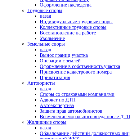
Оформление наследства
Трудовые споры
назад
Индивидуальные трудовые споры
Коллективные трудовые споры
Восстановление на работе
Увольнение
Земельные споры
назад
Вынос границ участка
Операции с землей
Оформление в собственность участка
Присвоение кадастрового номера
Приватизация
Автоюристы
назад
Споры со страховыми компаниями
Адвокат по ДТП
Автоэкспертиза
Защита прав автомобилистов
Возмещение морального вреда после ДТП
Жилищные споры
назад
Обжалование действий должностных лиц
организаций ЖКХ