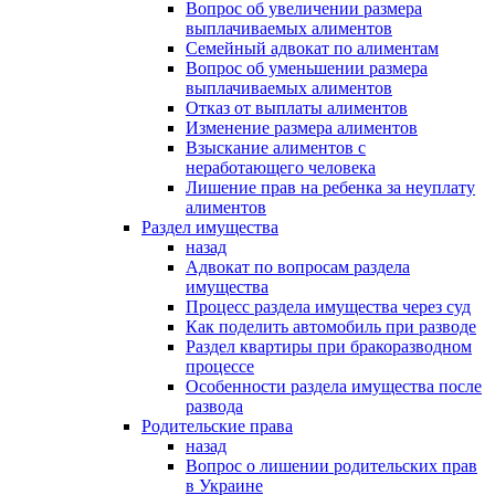
Вопрос об увеличении размера
выплачиваемых алиментов
Семейный адвокат по алиментам
Вопрос об уменьшении размера
выплачиваемых алиментов
Отказ от выплаты алиментов
Изменение размера алиментов
Взыскание алиментов с
неработающего человека
Лишение прав на ребенка за неуплату
алиментов
Раздел имущества
назад
Адвокат по вопросам раздела
имущества
Процесс раздела имущества через суд
Как поделить автомобиль при разводе
Раздел квартиры при бракоразводном
процессе
Особенности раздела имущества после
развода
Родительские права
назад
Вопрос о лишении родительских прав
в Украине