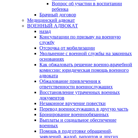
Вопрос об участии в воспитании
ребенка
Брачный договор
Медицинский адвокат
ВОЕННЫЙ АДВОКАТ
назад
Консультации по призыву на военную
службу
Отсрочка от мобилизации
Увольнение с военной службы на законных
основаниях
Как обжаловать решение военно-врачебной
комиссии: юридическая помощь военного
адвоката
Обжалование привлечения к
ответственности военнослужащих
Восстановление утраченных военных
документов
Незаконное вручение повестки
Перевод военнослужащих в другую часть
Бронирование военнообязанных
Выплаты и социальное обеспечение
военных
Помощь в подготовке обращений,
заявлений, жалоб, рапортов и других