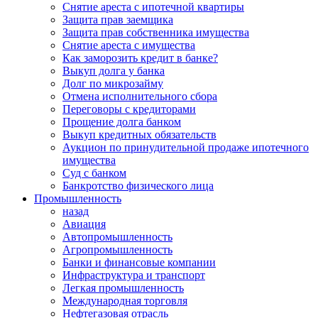
Снятие ареста с ипотечной квартиры
Защита прав заемщика
Защита прав собственника имущества
Снятие ареста с имущества
Как заморозить кредит в банке?
Выкуп долга у банка
Долг по микрозайму
Отмена исполнительного сбора
Переговоры с кредиторами
Прощение долга банком
Выкуп кредитных обязательств
Аукцион по принудительной продаже ипотечного
имущества
Суд с банком
Банкротство физического лица
Промышленность
назад
Авиация
Автопромышленность
Агропромышленность
Банки и финансовые компании
Инфраструктура и транспорт
Легкая промышленность
Международная торговля
Нефтегазовая отрасль