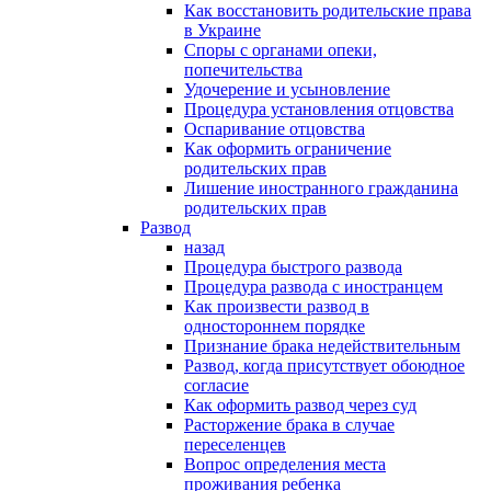
Как восстановить родительские права
в Украине
Споры с органами опеки,
попечительства
Удочерение и усыновление
Процедура установления отцовства
Оспаривание отцовства
Как оформить ограничение
родительских прав
Лишение иностранного гражданина
родительских прав
Развод
назад
Процедура быстрого развода
Процедура развода с иностранцем
Как произвести развод в
одностороннем порядке
Признание брака недействительным
Развод, когда присутствует обоюдное
согласие
Как оформить развод через суд
Расторжение брака в случае
переселенцев
Вопрос определения места
проживания ребенка