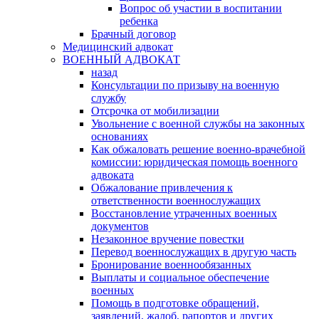
Вопрос об участии в воспитании
ребенка
Брачный договор
Медицинский адвокат
ВОЕННЫЙ АДВОКАТ
назад
Консультации по призыву на военную
службу
Отсрочка от мобилизации
Увольнение с военной службы на законных
основаниях
Как обжаловать решение военно-врачебной
комиссии: юридическая помощь военного
адвоката
Обжалование привлечения к
ответственности военнослужащих
Восстановление утраченных военных
документов
Незаконное вручение повестки
Перевод военнослужащих в другую часть
Бронирование военнообязанных
Выплаты и социальное обеспечение
военных
Помощь в подготовке обращений,
заявлений, жалоб, рапортов и других