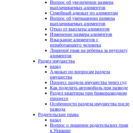
Вопрос об увеличении размера
выплачиваемых алиментов
Семейный адвокат по алиментам
Вопрос об уменьшении размера
выплачиваемых алиментов
Отказ от выплаты алиментов
Изменение размера алиментов
Взыскание алиментов с
неработающего человека
Лишение прав на ребенка за неуплату
алиментов
Раздел имущества
назад
Адвокат по вопросам раздела
имущества
Процесс раздела имущества через суд
Как поделить автомобиль при разводе
Раздел квартиры при бракоразводном
процессе
Особенности раздела имущества после
развода
Родительские права
назад
Вопрос о лишении родительских прав
в Украине