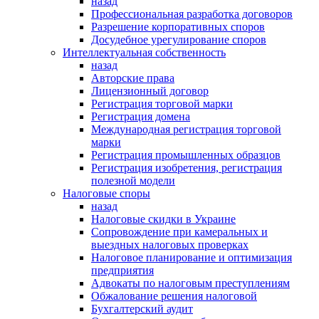
назад
Профессиональная разработка договоров
Разрешение корпоративных споров
Досудебное урегулирование споров
Интеллектуальная собственность
назад
Авторские права
Лицензионный договор
Регистрация торговой марки
Регистрация домена
Международная регистрация торговой
марки
Регистрация промышленных образцов
Регистрация изобретения, регистрация
полезной модели
Налоговые споры
назад
Налоговые скидки в Украине
Сопровождение при камеральных и
выездных налоговых проверках
Налоговое планирование и оптимизация
предприятия
Адвокаты по налоговым преступлениям
Обжалование решения налоговой
Бухгалтерский аудит