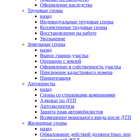
Оформление наследства
Трудовые споры
назад
Индивидуальные трудовые споры
Коллективные трудовые споры
Восстановление на работе
Увольнение
Земельные споры
назад
Вынос границ участка
Операции с землей
Оформление в собственность участка
Присвоение кадастрового номера
Приватизация
Автоюристы
назад
Споры со страховыми компаниями
Адвокат по ДТП
Автоэкспертиза
Защита прав автомобилистов
Возмещение морального вреда после ДТП
Жилищные споры
назад
Обжалование действий должностных лиц
организаций ЖКХ