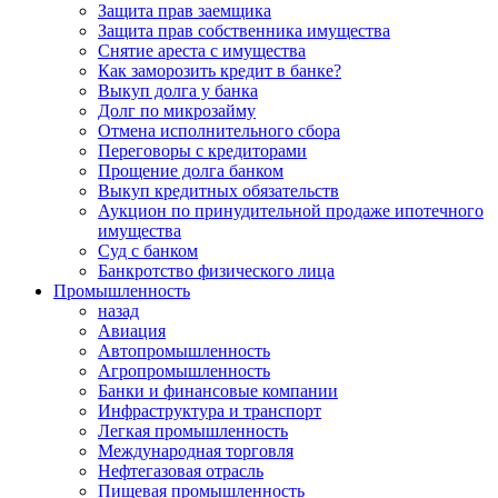
Защита прав заемщика
Защита прав собственника имущества
Снятие ареста с имущества
Как заморозить кредит в банке?
Выкуп долга у банка
Долг по микрозайму
Отмена исполнительного сбора
Переговоры с кредиторами
Прощение долга банком
Выкуп кредитных обязательств
Аукцион по принудительной продаже ипотечного
имущества
Суд с банком
Банкротство физического лица
Промышленность
назад
Авиация
Автопромышленность
Агропромышленность
Банки и финансовые компании
Инфраструктура и транспорт
Легкая промышленность
Международная торговля
Нефтегазовая отрасль
Пищевая промышленность