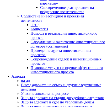
партнеры»
Своевременное реагирование на
рейдерские посягательства
Содействие инвестициям и проектная
деятельность
назад
Концессия
Помощь в реализации инвестиционного
проекта
Оформление и заключение инвестиционного
договора (соглашения)
Проведение аудита инвестиционных
проектов
Сопровождение сделок и инвестиционных
проектов
Правовые услуги по оценке эффективности
инвестиционного проекта
Адвокат
назад
Выезд адвоката на обыск и другие следственные
действия
Участие адвоката на допросе
Защита адвоката на стадии досудебного следствия
Защита адвоката в суде по уголовным делам
Защита прав и интересов подозреваемого в