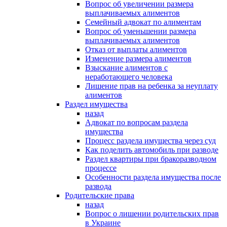
Вопрос об увеличении размера
выплачиваемых алиментов
Семейный адвокат по алиментам
Вопрос об уменьшении размера
выплачиваемых алиментов
Отказ от выплаты алиментов
Изменение размера алиментов
Взыскание алиментов с
неработающего человека
Лишение прав на ребенка за неуплату
алиментов
Раздел имущества
назад
Адвокат по вопросам раздела
имущества
Процесс раздела имущества через суд
Как поделить автомобиль при разводе
Раздел квартиры при бракоразводном
процессе
Особенности раздела имущества после
развода
Родительские права
назад
Вопрос о лишении родительских прав
в Украине