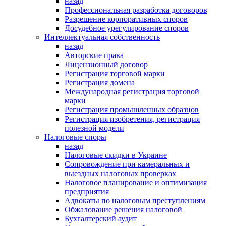
назад
Профессиональная разработка договоров
Разрешение корпоративных споров
Досудебное урегулирование споров
Интеллектуальная собственность
назад
Авторские права
Лицензионный договор
Регистрация торговой марки
Регистрация домена
Международная регистрация торговой
марки
Регистрация промышленных образцов
Регистрация изобретения, регистрация
полезной модели
Налоговые споры
назад
Налоговые скидки в Украине
Сопровождение при камеральных и
выездных налоговых проверках
Налоговое планирование и оптимизация
предприятия
Адвокаты по налоговым преступлениям
Обжалование решения налоговой
Бухгалтерский аудит