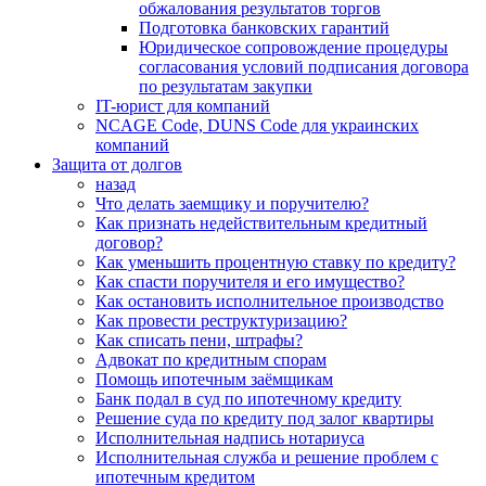
обжалования результатов торгов
Подготовка банковских гарантий
Юридическое сопровождение процедуры
согласования условий подписания договора
по результатам закупки
IT-юрист для компаний
NCAGE Code, DUNS Code для украинских
компаний
Защита от долгов
назад
Что делать заемщику и поручителю?
Как признать недействительным кредитный
договор?
Как уменьшить процентную ставку по кредиту?
Как спасти поручителя и его имущество?
Как остановить исполнительное производство
Как провести реструктуризацию?
Как списать пени, штрафы?
Адвокат по кредитным спорам
Помощь ипотечным заёмщикам
Банк подал в суд по ипотечному кредиту
Решение суда по кредиту под залог квартиры
Исполнительная надпись нотариуса
Исполнительная служба и решение проблем с
ипотечным кредитом