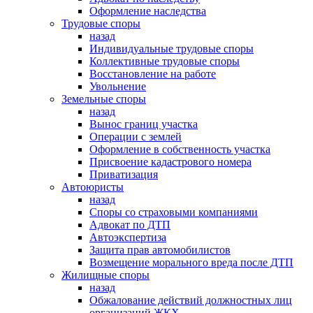
Оформление наследства
Трудовые споры
назад
Индивидуальные трудовые споры
Коллективные трудовые споры
Восстановление на работе
Увольнение
Земельные споры
назад
Вынос границ участка
Операции с землей
Оформление в собственность участка
Присвоение кадастрового номера
Приватизация
Автоюристы
назад
Споры со страховыми компаниями
Адвокат по ДТП
Автоэкспертиза
Защита прав автомобилистов
Возмещение морального вреда после ДТП
Жилищные споры
назад
Обжалование действий должностных лиц
организаций ЖКХ