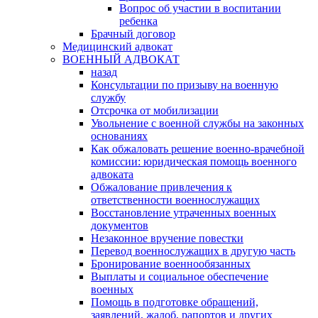
Вопрос об участии в воспитании
ребенка
Брачный договор
Медицинский адвокат
ВОЕННЫЙ АДВОКАТ
назад
Консультации по призыву на военную
службу
Отсрочка от мобилизации
Увольнение с военной службы на законных
основаниях
Как обжаловать решение военно-врачебной
комиссии: юридическая помощь военного
адвоката
Обжалование привлечения к
ответственности военнослужащих
Восстановление утраченных военных
документов
Незаконное вручение повестки
Перевод военнослужащих в другую часть
Бронирование военнообязанных
Выплаты и социальное обеспечение
военных
Помощь в подготовке обращений,
заявлений, жалоб, рапортов и других