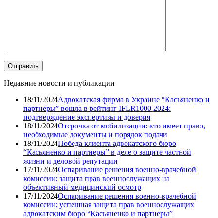
Недавние новости и публикации
18/11/2024
Адвокатская фирма в Украине “Касьяненко и
партнеры” вошла в рейтинг IFLR1000 2024:
подтверждение экспертизы и доверия
18/11/2024
Отсрочка от мобилизации: кто имеет право,
необходимые документы и порядок подачи
18/11/2024
Победа клиента адвокатского бюро
“Касьяненко и партнеры” в деле о защите частной
жизни и деловой репутации
17/11/2024
Оспаривание решения военно-врачебной
комиссии: защита прав военнослужащих на
объективный медицинский осмотр
17/11/2024
Оспаривание решения военно-врачебной
комиссии: успешная защита прав военнослужащих
адвокатским бюро “Касьяненко и партнеры”