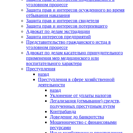
уголовном процессе
Защита прав и интересов осужденного во время
отбывания наказания
Защита прав и интересов свидетеля
Защита прав и интересов потерпевшего
Адвокат по делам экстрадиции
Защита интересов предприятий
Представительство гражданского истца в
уголовном процессе
Адвокат по делам касательно принудительного
применения мер медицинского или
воспитательного характера
Преступления
назад
Преступления в сфере хозяйственной
деятельности
назад
Уклонение от уплаты налогов
Легализация (отмывание) средств,
полученных преступным путем
Контрабанда
Доведение до банкротства
Мошенничество с финансовыми
ресурсами
Иные хозяйственные преступления