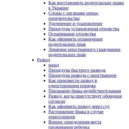
Как восстановить родительские права
в Украине
Споры с органами опеки,
попечительства
Удочерение и усыновление
Процедура установления отцовства
Оспаривание отцовства
Как оформить ограничение
родительских прав
Лишение иностранного гражданина
родительских прав
Развод
назад
Процедура быстрого развода
Процедура развода с иностранцем
Как произвести развод в
одностороннем порядке
Признание брака недействительным
Развод, когда присутствует обоюдное
согласие
Как оформить развод через суд
Расторжение брака в случае
переселенцев
Вопрос определения места
проживания ребенка