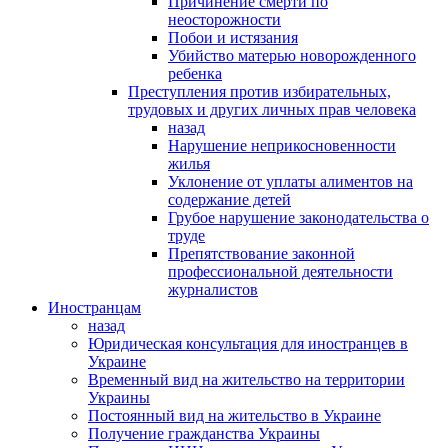
Причинение смерти по
неосторожности
Побои и истязания
Убийство матерью новорожденного
ребенка
Преступления против избирательных,
трудовых и других личных прав человека
назад
Нарушение неприкосновенности
жилья
Уклонение от уплаты алиментов на
содержание детей
Грубое нарушение законодательства о
труде
Препятствование законной
профессиональной деятельности
журналистов
Иностранцам
назад
Юридическая консультация для иностранцев в
Украине
Временный вид на жительство на территории
Украины
Постоянный вид на жительство в Украине
Получение гражданства Украины