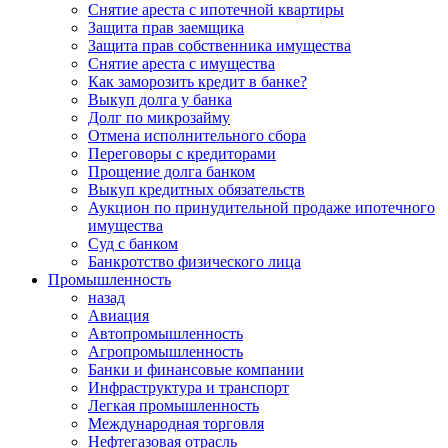
Снятие ареста с ипотечной квартиры
Защита прав заемщика
Защита прав собственника имущества
Снятие ареста с имущества
Как заморозить кредит в банке?
Выкуп долга у банка
Долг по микрозайму
Отмена исполнительного сбора
Переговоры с кредиторами
Прощение долга банком
Выкуп кредитных обязательств
Аукцион по принудительной продаже ипотечного
имущества
Суд с банком
Банкротство физического лица
Промышленность
назад
Авиация
Автопромышленность
Агропромышленность
Банки и финансовые компании
Инфраструктура и транспорт
Легкая промышленность
Международная торговля
Нефтегазовая отрасль